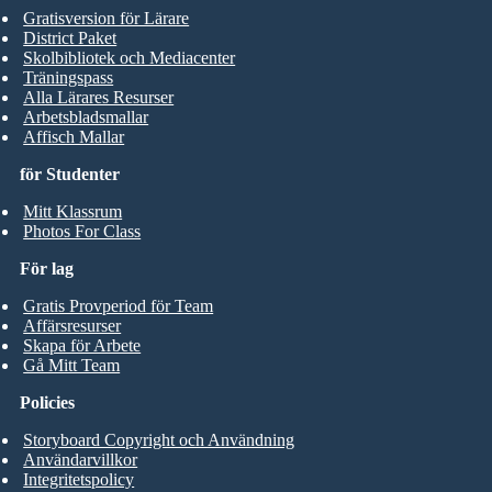
Gratisversion för Lärare
District Paket
Skolbibliotek och Mediacenter
Träningspass
Alla Lärares Resurser
Arbetsbladsmallar
Affisch Mallar
för Studenter
Mitt Klassrum
Photos For Class
För lag
Gratis Provperiod för Team
Affärsresurser
Skapa för Arbete
Gå Mitt Team
Policies
Storyboard Copyright och Användning
Användarvillkor
Integritetspolicy