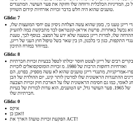
 כן, המדיניות הכלכלית ורווחה שלו וחזקה את פער העושר. המתנגדים
טוענים שהוא היה חלש בדבר זכויות אזרחיות קידום השוויון.
Glida: 7
י רייגן טענו כי, בזמן שהוא עשה הצלחת ניסיון עם יחסי המועצות שלו,
וא נכשל באחרות. פרשת איראן-קונטראס לבד מתבקשת כמה להזעיק
הדחה שלו, למרות רייגן בטענה שלא ידע על המצב. בנוסף לכך, טענת
גדי התקפות, כגון כי בלבנון, הן בין שאר בשל טיפול חוץ העני של רייגן,
במיוחד במזרח התיכון.
Glida: 8
קרים רבים של רייגן לצטט חוסר יכולתו לטפל בבעיות זכויות חברתיות
ואזרחיות דחופות הרבות של 1980. מ זכויות הומוסקסואלים לזכויות
רו-אמריקניות, מתנגדי רייגן טוענים שהוא לא עשה מספיק. בפרט, הם
ינים ההתנגדות הראשונית שלו למרטין לותר קינג, יום ההולדת של הבן
חג לאומי, כמו גם חסימת הראשונית שלו על הארכת חוק זכויות הצבעה
של 1965. פער העושר גדל, יש הטוענים, הוא עדות לבורות של בעיות
חברתיות שלו.
Glida: 0
איקס
אכן כן!!
הפקעת זכויות טועה! הארך את ACT!