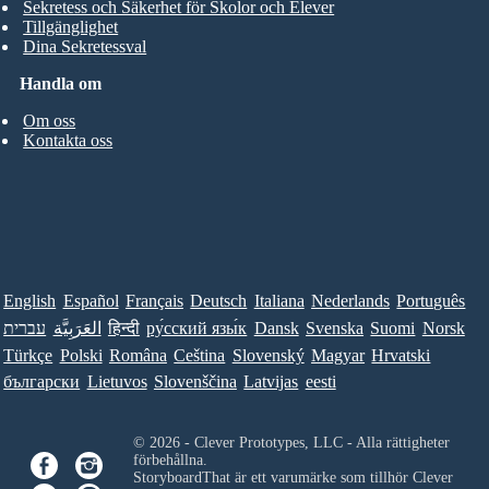
Sekretess och Säkerhet för Skolor och Elever
Tillgänglighet
Dina Sekretessval
Handla om
Om oss
Kontakta oss
English
Español
Français
Deutsch
Italiana
Nederlands
Português
Norsk
Suomi
Svenska
Dansk
ру́сский язы́к
हिन्दी
العَرَبِيَّة
עברית
Türkçe
Polski
Româna
Ceština
Slovenský
Magyar
Hrvatski
български
Lietuvos
Slovenščina
Latvijas
eesti
© 2026 - Clever Prototypes, LLC - Alla rättigheter
förbehållna.
StoryboardThat är ett varumärke som tillhör
Clever