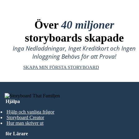
Över
40 miljoner
storyboards skapade
Inga Nedladdningar, Inget Kreditkort och Ingen
Inloggning Behövs för att Prova!
SKAPA MIN FÖRSTA STORYBOARD
Hjälpa
Hjälp och vanliga frågor
Storyboard Creator
Hur man skriver ut
för Lärare