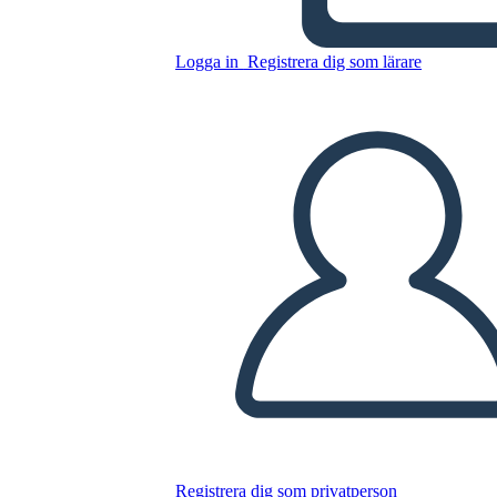
רייגן נשיאות - חסיד ויריב נקודות
מבט
Logga in
Registrera dig som lärare
Kopiera denna storyboard
SKAPA EN STORYBOARD
SPELA UPP BILDSPEL
LÄS FÖR MIG
Registrera dig som privatperson