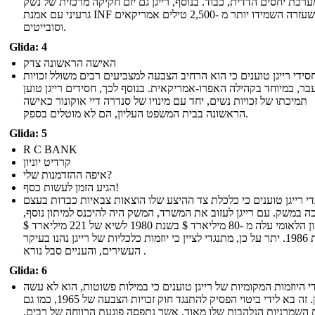
ערכת יחסים הדדית, כבוד. בנוסף, רייגן גם יזם חקיקה מרכזית של נשק
גרעיני עם אמנת INF שלו שעזרה השמידו יותר מ -2,500 טילים אמריקאים
וסובייטים.
Glida: 4
האישה הראשונה צדק
סידי רייגן טוענים כי הוא הרחיב הצבעה למצביעים רבים משולל זכויות
בר, במיוחד בקהילה האפרו-אמריקאית. בנוסף לכך, חסידים רייגן טוען
תמיכתו של זכויות נשים, יחד עם מינויו של סנדרה דיי אוקונור כאישה
הראשונה בבית המשפט העליון, הם לא מוטלים בספק.
Glida: 5
R C BANK
קרדיט יוניון
איפה ההזדמנות שלי?
הגיע הזמן לעשות כסף!
י רייגן טוענים כי כלכלת צד ההיצע שלו הוצאות צבאיות כבדות בעצם
ה במשק. עם רייגן לעזוב את המשרד, המשק היה להיכנס למיתון נוסף,
והגירעון הלאומי עלה מ -80 מיליארד $ בשנת 1980 לשיא של 221 מיליארד $
בשנת 1986. יתר על כן, מתנגדי לציין כי יוזמות כלכליות של רייגן נהנו בעיקר
העשירים, והעניים סבל נורא .
Glida: 6
י היוזמות המקומיות של רייגן טוענים כי במילות פשוטות, הוא לא עשה
מספיק. זה בא לידי ביטוי הפסיק להתנגד חוק זכויות הצבעה של 1965, כמו גם
 השמרניות הנלהבות שלו מאוד, אשר נתפסה פוגעת הרווחה של רבים.