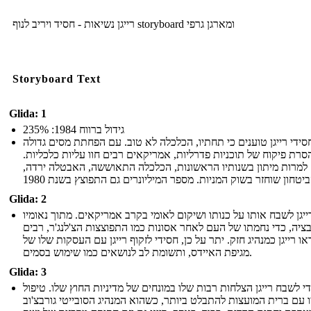
רייגן נשיאות - חסיד ויריב לנוף storyboard ומארגן גרפי
Storyboard Text
Glida: 1
גידול ברווח 1984: 235%
סידי רייגן טוענים כי תחתיו, הכלכלה לא טוב. עם הפחתת מסים גדולה
סרת פיקוח של תוכניות פדרליות, אמריקאים רבים חוו עליות כלכליות.
למרות מיתון בשנותיו הראשונות, הכלכלה התאוששה, האבטלה ירדה,
Glida: 2
ייגן לשבח אותו על כנותו ושיקום לאומי בקרב אמריקאים. מתוך נאומיו
ציה, כדי נחמתו של העם לאחר אסונות כמו התפוצצות הצ'לנג'ר, רבים
או רייגן כמנהיג חזק. יתר על כן, חסידי לזקוף רייגן עם העסקות שלו של
מגיפת האיידס, ותשומת לב לנושאים כמו שימוש בסמים.
Glida: 3
י לשבח רייגן הצלחות רבות שלו במונחים של מדיניות החוץ שלו. טיפול
ו עם ברית המועצות להתבלט ביותר, כשהוא המנהיג הסובייטי גורבצ'וב