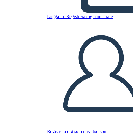
פדרליזם - ציר הזמן של אירועים
לחוקה
Logga in
Registrera dig som lärare
Kopiera denna storyboard
SKAPA EN STORYBOARD
SPELA UPP BILDSPEL
LÄS FÖR MIG
Registrera dig som privatperson