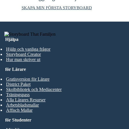
SKAPA MIN FÖRSTA STORYBOARD
Hjälpa
Hjälp och vanliga frågor
Storyboard Creator
Hur man skriver ut
för Lärare
Gratisversion för Lärare
District Paket
Skolbibliotek och Mediacenter
Träningspass
Alla Lärares Resurser
Arbetsbladsmallar
Affisch Mallar
för Studenter