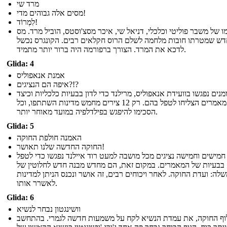
מרד שי
מסים אלה גבוהים מדי!
לִמְרוֹד!
ו של משבר פוליטי וכלכלי, דניאל שי, איכר מסצ'וסטס, הוביל מרד. מס
דש שמטרתו חובות מלחמה לשלם הרוס חקלאים רבים. הקונגרס נכשל
לדכא את המרד. הצורך ברפורמה היה ברור יותר מתמיד.
Glida: 4
אמנת אנאפוליס
איפה הם הנציגים?!?
נים נפגשו בוועידת אנאפוליס, מרילנד כדי לדון בבעיות כלכליות וכיצד
מאמרים הצליחו לטפל בהם. רק 12 צירים מחמש מדינות השתתפו, וכל
הסכימו להיפגש בפילדלפיה במועד מאוחר יותר.
Glida: 5
האמנה חולפת החוקה
החוקה החדשה שלנו תאושר!
חמישים וחמישה נציגים מכל מושבה למעט רוד איילנד נפגשו כדי לטפל
בבעיות של המאמרים. במקום זאת, הם מחדש מבנה חדש לחלוטין של
לה: ועדת החוקה. לאחר ויכוחים רבים, זה אושר ונכנס הניתן למדינות
לאשרר אותו.
Glida: 6
וושינגטון נבחר לנשיא
וף החוקה, את עמדת הנשיא לקח על משמעות חדשה לגמרי. בהתחשב