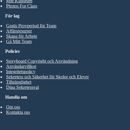
Mitt Klassrum
Photos For Class
För lag
Gratis Provperiod för Team
Affärsresurser
Skapa för Arbete
Gå Mitt Team
Policies
Storyboard Copyright och Användning
Användarvillkor
Integritetspolicy
Sekretess och Säkerhet för Skolor och Elever
Tillgänglighet
Dina Sekretessval
Handla om
Om oss
Kontakta oss