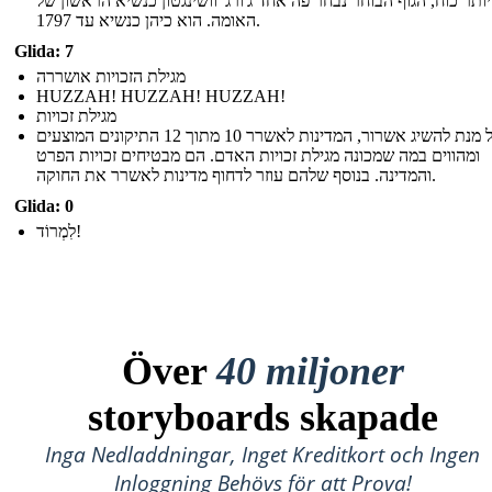
ותר כוח, הגוף הבוחר נבחר פה אחד ג'ורג 'וושינגטון כנשיא הראשון של
האומה. הוא כיהן כנשיא עד 1797.
Glida: 7
מגילת הזכויות אושררה
HUZZAH! HUZZAH! HUZZAH!
מגילת זכויות
על מנת להשיג אשרור, המדינות לאשרר 10 מתוך 12 התיקונים המוצעים
ומהווים במה שמכונה מגילת זכויות האדם. הם מבטיחים זכויות הפרט
והמדינה. בנוסף שלהם עוזר לדחוף מדינות לאשרר את החוקה.
Glida: 0
לִמְרוֹד!
Över
40 miljoner
storyboards skapade
Inga Nedladdningar, Inget Kreditkort och Ingen
Inloggning Behövs för att Prova!