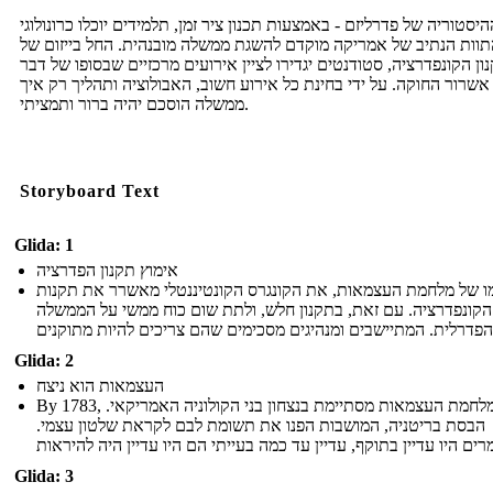
היסטוריה של פדרליזם - באמצעות תכנון ציר זמן, תלמידים יוכלו כרונולוגי
תוות הנתיב של אמריקה מוקדם להשגת ממשלה מובנהית. החל בייזום של
ון הקונפדרציה, סטודנטים יגדירו לציין אירועים מרכזיים שבסופו של דבר
אשרור החוקה. על ידי בחינת כל אירוע חשוב, האבולוציה ותהליך רק איך
ממשלה הוסכם יהיה ברור ותמציתי.
Storyboard Text
Glida: 1
אימוץ תקנון הפדרציה
ו של מלחמת העצמאות, את הקונגרס הקונטיננטלי מאשרר את תקנות
הקונפדרציה. עם זאת, בתקנון חלש, ולתת שום כוח ממשי על הממשלה
Glida: 2
העצמאות הוא ניצח
By 1783, מלחמת העצמאות מסתיימת בנצחון בני הקולוניה האמריקאי.
הבסת בריטניה, המושבות הפנו את תשומת לבם לקראת שלטון עצמי.
Glida: 3