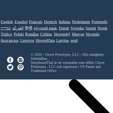
English
Español
Français
Deutsch
Italiana
Nederlands
Português
Norsk
Suomi
Svenska
Dansk
ру́сский язы́к
हिन्दी
العَرَبِيَّة
עברית
Türkçe
Polski
Româna
Ceština
Slovenský
Magyar
Hrvatski
български
Lietuvos
Slovenščina
Latvijas
eesti
© 2026 - Clever Prototypes, LLC - Alla rättigheter
förbehållna.
StoryboardThat är ett varumärke som tillhör
Clever
Prototypes , LLC
och registrerat i US Patent and
Trademark Office