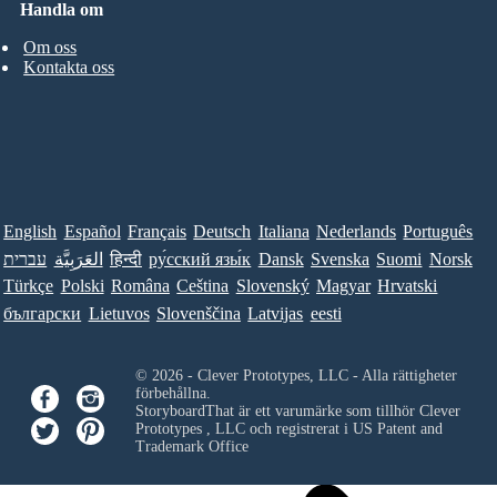
Handla om
Om oss
Kontakta oss
English
Español
Français
Deutsch
Italiana
Nederlands
Português
עברית
العَرَبِيَّة
हिन्दी
ру́сский язы́к
Dansk
Svenska
Suomi
Norsk
Türkçe
Polski
Româna
Ceština
Slovenský
Magyar
Hrvatski
български
Lietuvos
Slovenščina
Latvijas
eesti
© 2026 - Clever Prototypes, LLC - Alla rättigheter
förbehållna.
StoryboardThat är ett varumärke som tillhör
Clever
Prototypes , LLC
och registrerat i US Patent and
Trademark Office