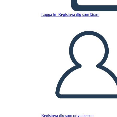
מבוא גיאומטריה - פליירים
אבודים
Logga in
Registrera dig som lärare
Kopiera denna storyboard
SKAPA EN STORYBOARD
SPELA UPP BILDSPEL
LÄS FÖR MIG
Registrera dig som privatperson