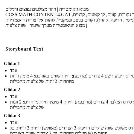
מבוא גיאומטריה | זיהוי מצולעים נפוצים ורגילים |
CCSS.MATH.CONTENT.4.GA1 צייר נקודות, קווים, קו קטעים, קרניים,
 (מימין, חריפה, קהות), וקווים בניצב ובמקביל. לזהות אלו צורות דו-ממדיות
| מבוא הגיאומטריה מערך שיעור | שווה צלעות
Storyboard Text
Glida: 1
אבד
סידס ריבוע:: שם 4 צדדים (מרובע); זוויות שווים באורכם: 4 מימין זוויות
מיוחדות: 2 זוגות של צלעות מקבילות
Glida: 2
אבד
שם: סידס המלבן: 4 צדדים (מרובעת) זוויות: 4 מימין זוויות מיוחדים: 2 זוגות
של צלעות מקבילות
Glida: 3
אבד
שם: סידס משולש שווה שוקיים חריפה: 3 הצדדים (משולש) זוויות: 3 זוויות, כל
פחות מ 90 מעלות מיוחדות: יש 2 צדדים שווים באורכם