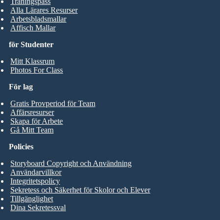
Träningspass
Alla Lärares Resurser
Arbetsbladsmallar
Affisch Mallar
för Studenter
Mitt Klassrum
Photos For Class
För lag
Gratis Provperiod för Team
Affärsresurser
Skapa för Arbete
Gå Mitt Team
Policies
Storyboard Copyright och Användning
Användarvillkor
Integritetspolicy
Sekretess och Säkerhet för Skolor och Elever
Tillgänglighet
Dina Sekretessval