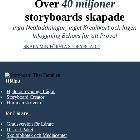
Över
40 miljoner
storyboards skapade
Inga Nedladdningar, Inget Kreditkort och Ingen
Inloggning Behövs för att Prova!
SKAPA MIN FÖRSTA STORYBOARD
Hjälpa
Hjälp och vanliga frågor
Storyboard Creator
Hur man skriver ut
för Lärare
Gratisversion för Lärare
District Paket
Skolbibliotek och Mediacenter