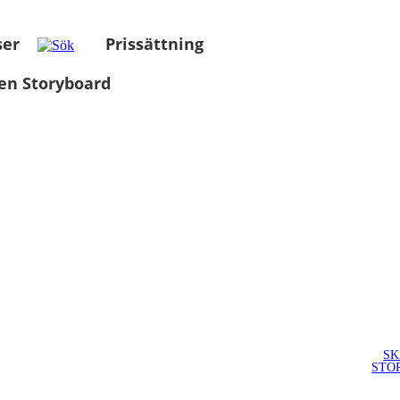
ser
Prissättning
en Storyboard
SK
STO