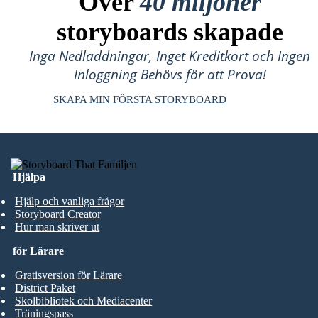
Över
40 miljoner
storyboards skapade
Inga Nedladdningar, Inget Kreditkort och Ingen
Inloggning Behövs för att Prova!
SKAPA MIN FÖRSTA STORYBOARD
Hjälpa
Hjälp och vanliga frågor
Storyboard Creator
Hur man skriver ut
för Lärare
Gratisversion för Lärare
District Paket
Skolbibliotek och Mediacenter
Träningspass