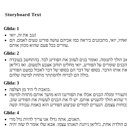
Storyboard Text
Glida: 1
נגב את זה, יואי!
 ואחיו, יואי, מתבוננים ביראה כמו אביהם עושה פודינג טעים לאמם. הם
עוזרים בכל פעם שהוא מכוון אותם.
Glida: 2
ב הולך לתנומה, ואומר בנים לעזוב את הפודינג לבד. בהתחשב בעובדה
בנים שומרים על הפודינג, יואי מחליט תוחב אצבע ולטעום. ואז ג'וליאן
ת אותו הדבר. בסופו של דבר הם בסופו של דבר לאכול כמעט הפודינג
כולו! הם לברוח ולהסתתר מתחת למיטה שלהם.
Glida: 3
כואבת לי היד מן הצלפה.
עורר ומגלה הבנים אכלו את הפודינג! הוא מושך אותם מתחת למיטה
מר שהוא הולך להעניש אותם. יש לו את הבנים לעשות את הפודינג שוב
Glida: 4
תאנים, אתה גדל! אני צריך להיות גדל מדי.
ם הולדת אחת, ג'וליאן ניתנת תאנתו עצמו. אבא שלו אומר לו שזה יהיה