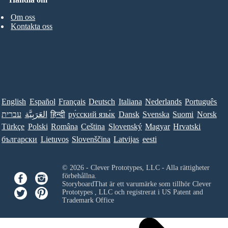
Om oss
Kontakta oss
English
Español
Français
Deutsch
Italiana
Nederlands
Português
עברית
العَرَبِيَّة
हिन्दी
ру́сский язы́к
Dansk
Svenska
Suomi
Norsk
Türkçe
Polski
Româna
Ceština
Slovenský
Magyar
Hrvatski
български
Lietuvos
Slovenščina
Latvijas
eesti
© 2026 - Clever Prototypes, LLC - Alla rättigheter
förbehållna.
StoryboardThat är ett varumärke som tillhör
Clever
Prototypes , LLC
och registrerat i US Patent and
Trademark Office