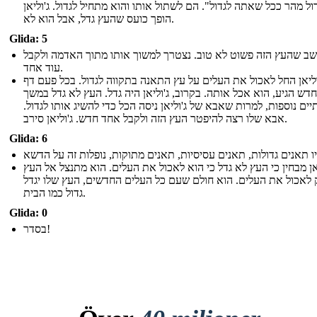
"ל מהר ככל שאתה לגדול". הם לשתול אותו והוא מתחיל לגדול. ג'וליאן
הופך כועס שהעץ גדל, אבל הוא לא.
Glida: 5
שב שהעץ הזה פשוט לא טוב. נצטרך למשוך אותו מתוך האדמה ולקבל
עוד אחד.
וליאן החל לאכול את העלים על עץ התאנה בתקווה לגדול. בכל פעם דף
חדש הגיע, הוא אכל אותה. בקרוב, ג'וליאן היה גדל. העץ לא גדל במשך
תיים נוספות, למרות שאבא של ג'וליאן ניסה הכל כדי להשיג אותו לגדול
אבא שלו רצה להיפטר העץ הזה ולקבל אחד חדש. ג'וליאן סירב.
Glida: 6
יאן מבחין כי העץ לא גדל כי הוא לאכול את העלים. הוא מתנצל אל העץ
 לאכול את העלים. הוא חולם שעם כל העלים החדשים, העץ שלו יגדל
גדול כמו הבית.
Glida: 0
בסדר!