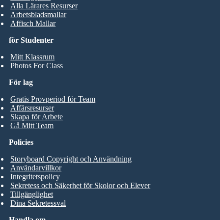
Alla Lärares Resurser
Arbetsbladsmallar
Affisch Mallar
för Studenter
Mitt Klassrum
Photos For Class
För lag
Gratis Provperiod för Team
Affärsresurser
Skapa för Arbete
Gå Mitt Team
Policies
Storyboard Copyright och Användning
Användarvillkor
Integritetspolicy
Sekretess och Säkerhet för Skolor och Elever
Tillgänglighet
Dina Sekretessval
Handla om