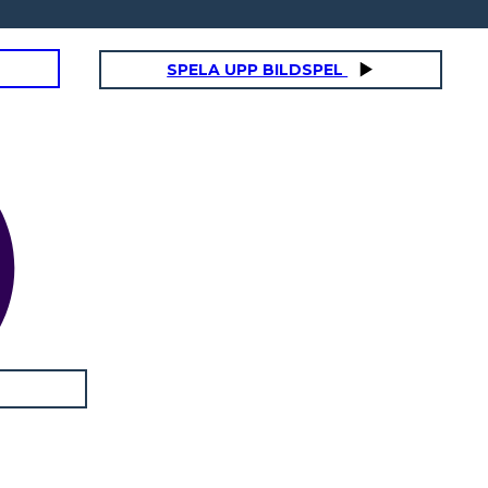
SPELA UPP BILDSPEL
2: NO Blinkers
היי!!!!