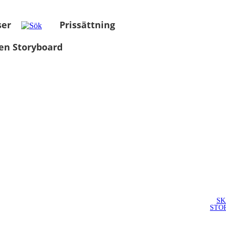
ser
Prissättning
en Storyboard
SK
STO