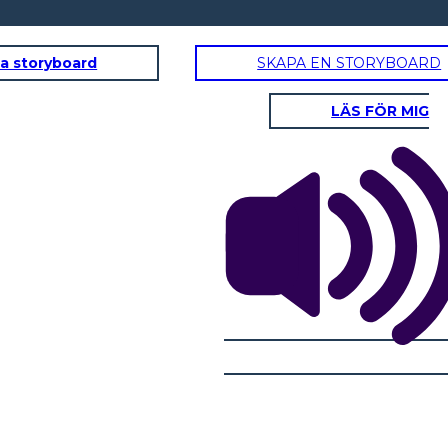
a storyboard
SKAPA EN STORYBOARD
LÄS FÖR MIG
LEVEL 
LEVEL 1: הפארקרים POOR