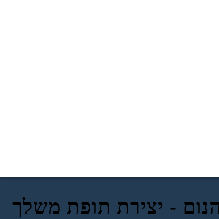
הנום - יצירת תופת משלך
LEVEL 2: NO Blinkers
LEVEL 1: הפארקרים POOR
להנחות
מבוא