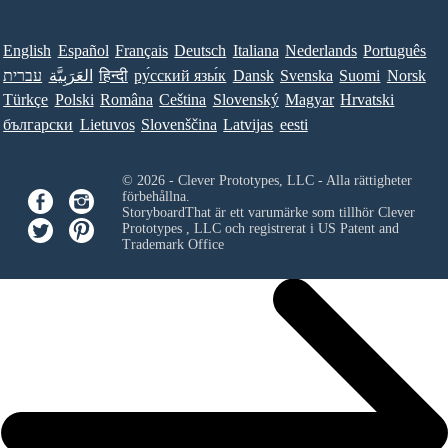
English
Español
Français
Deutsch
Italiana
Nederlands
Português
עברית
العَرَبِيَّة
हिन्दी
ру́сский язы́к
Dansk
Svenska
Suomi
Norsk
Türkçe
Polski
Româna
Ceština
Slovenský
Magyar
Hrvatski
български
Lietuvos
Slovenščina
Latvijas
eesti
© 2026 - Clever Prototypes, LLC - Alla rättigheter
förbehållna.
StoryboardThat är ett varumärke som tillhör
Clever
Prototypes , LLC
och registrerat i US Patent and
Trademark Office