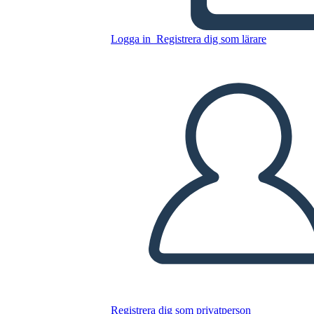
Kopiera denna storyboard
SKAPA EN STORYBOARD
Logga in
Registrera dig som lärare
SPELA UPP BILDSPEL
LÄS FÖR MIG
Registrera dig som privatperson