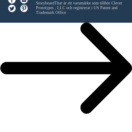
StoryboardThat är ett varumärke som tillhör
Clever
Prototypes , LLC
och registrerat i US Patent and
Trademark Office