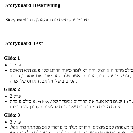
Storyboard Beskrivning
Storyboard סיכומי פרק סילס מרנר ומארגן גרפי
Storyboard Text
Glida: 1
פרק 1
ילס מרנר הוא הציג, והקורא לומד סיפור הרקע שלו. פעם הוא הואשם
ה, וגרש מן פנסי חצר, הבית הראשון שלו. הוא מאבד את אמונתו, החבר
הכי טוב שלו ויליאם, הארוס שלו שרה.
Glida: 2
פרק 2
סילס עוברת Raveloe, ובמשך 15 שנים הוא אוגר את הרווחים ממסחר שלו.
אורח החיים המתבודדים שלו, גורם לו להיות הקורבן של רכילות.
Glida: 3
פרק 3
י משפחת קאס מוצגים. הקורא מגלה כי גודפרי קאס מסתתר סוד אפל.
ים, אחיו דנסטן משתמש במידע זה כדי לסחוט גודפרי לתוך למכור סוסו,