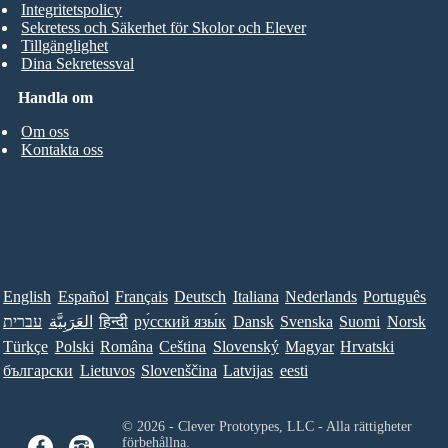
Integritetspolicy
Sekretess och Säkerhet för Skolor och Elever
Tillgänglighet
Dina Sekretessval
Handla om
Om oss
Kontakta oss
English
Español
Français
Deutsch
Italiana
Nederlands
Português
Norsk
Suomi
Svenska
Dansk
ру́сский язы́к
हिन्दी
العَرَبِيَّة
עברית
Türkçe
Polski
Româna
Ceština
Slovenský
Magyar
Hrvatski
български
Lietuvos
Slovenščina
Latvijas
eesti
© 2026 - Clever Prototypes, LLC - Alla rättigheter
förbehållna.