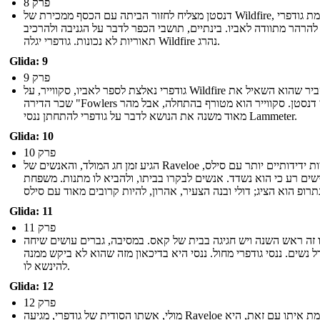
פרק 8
דנסטן מצליח לחזור הביתה עם הכסף ממכירת של Wildfire, הגורמת גודפרי
להרהר מתוודה לאביו. בינתיים, תושבי הכפר לדבר על הגניבה ולהרכיב
תאוריות לא נכונות. גודפרי יגלה Wildfire נהרג.
Glida: 9
פרק 9
גודפרי נאלצת לספר לאביו, סקווייר, על Wildfire ולהסביר שהוא השאיל את
שכר הדירה "Fowlers כדי דנסטן. סקווייר הוא מטורף בהתחלה, אבל מהר
מאוד משנה את הנושא לדבר על גודפרי להתחתן ננסי Lammeter.
Glida: 10
פרק 10
הגיע זמן חג המולד, והאנשים של Raveloe להיות ידידותיים יותר עם סילס,
שים רע כי הוא נשדד. אנשים לבקרו בביתו, ולהביא לו מתנות. משפחת
Glida: 11
פרק 11
 זה ראש השנה ויש חגיגה בבית של קאס. במסיבה, גברים עושים שיחה
ל נשים. ננסי גודפרי מחול. ננסי היא בדיכאון מזה שהוא לא ביקש ממנה
להינשא לו.
Glida: 12
פרק 12
מולי, אשתו הסודית של גודפרי, מגיעה Raveloe להתעמת איתו עם זאת, היא