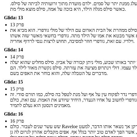
לג ממנת יתר של סמים. ילדם מועדת מתוך זרועותיה לביתה של סילס.
כאשר סילס מגלה הילד, היא בוכה על אמה, סילס מוצא מולי מת.
Glida: 13
פרק 13
סילס ממהרת אל הבית האדום עם הילד של מולי גודפרי. הוא מביא את
 אשר מבטא את אמו של הילד מתה. גודפרי בחשאי מאשר שזה אשתו
וילדיו. עם זאת, גודפרי חוזר למסיבה, תחוש לרצות ננסי לרדוף אחריה.
Glida: 14
פרק 14
יותר באותו שבוע, מולי ניתן קבורה של אביון. סילס מחליט שהוא יעלה
ד עצמו. דולי וינתרופ מציעה את עזרתה. סילס נקשרת מאוד לילד. הם
מדברים על הטבלה שלה, והוא בוחר את האפים בשם.
Glida: 15
פרק 15
דפרי נדר לפקוח עין על אף ועל מנת לטפל בה סילס, כמו תורם סודי. זה
ודפרי לחשוב על אחיו הנעדר, היחיד שיודע את האמת. עם זאת, כולם
מאמינים דנסטן הוא נעלם לתמיד.
Glida: 16
פרק 16
שש עשר שנים לעבור. כולם Raveloe הזדקן אך נשאר אותו הדבר, למעט
 אשר הפך לאדם טוב יותר בגלל אף. אפים מקבלים אהרון לגרום לה גן