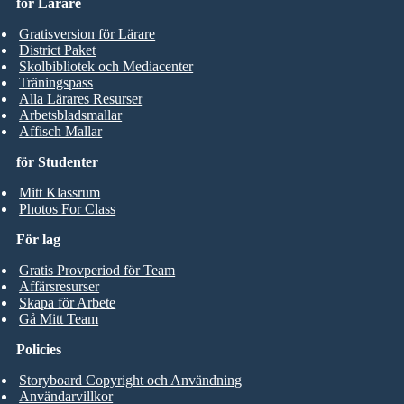
för Lärare
Gratisversion för Lärare
District Paket
Skolbibliotek och Mediacenter
Träningspass
Alla Lärares Resurser
Arbetsbladsmallar
Affisch Mallar
för Studenter
Mitt Klassrum
Photos For Class
För lag
Gratis Provperiod för Team
Affärsresurser
Skapa för Arbete
Gå Mitt Team
Policies
Storyboard Copyright och Användning
Användarvillkor