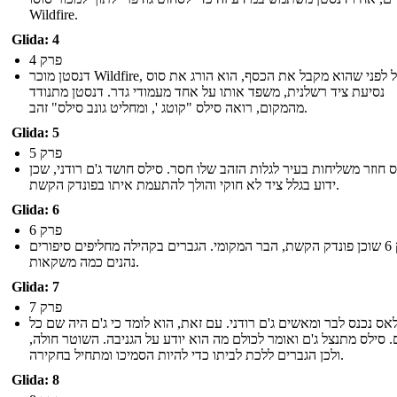
Wildfire.
Glida: 4
פרק 4
דנסטן מוכר Wildfire, אבל לפני שהוא מקבל את הכסף, הוא הורג את סוס
נסיעת ציד רשלנית, משפד אותו על אחד מעמודי גדר. דנסטן מתנודד
מהמקום, רואה סילס "קוטג ', ומחליט גונב סילס" זהב.
Glida: 5
פרק 5
 חוזר משליחות בעיר לגלות הזהב שלו חסר. סילס חושד ג'ם רודני, שכן
ידוע בגלל ציד לא חוקי והולך להתעמת איתו בפונדק הקשת.
Glida: 6
פרק 6
פרק 6 שוכן פונדק הקשת, הבר המקומי. הגברים בקהילה מחליפים סיפורים
נהנים כמה משקאות.
Glida: 7
פרק 7
אס נכנס לבר ומאשים ג'ם רודני. עם זאת, הוא לומד כי ג'ם היה שם כל
. סילס מתנצל ג'ם ואומר לכולם מה הוא יודע על הגניבה. השוטר חולה,
ולכן הגברים ללכת לביתו כדי להיות הסמיכו ומתחיל בחקירה.
Glida: 8