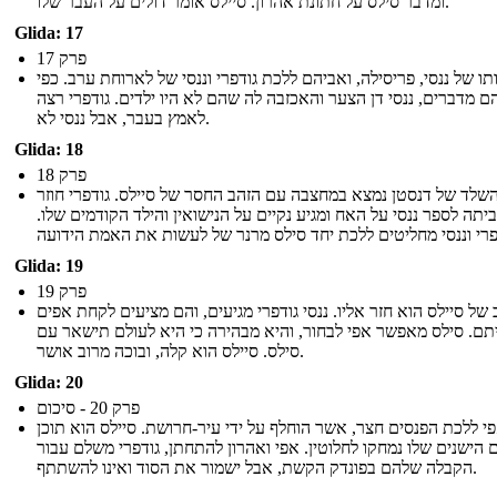
ומדבר סילס על חתונת אהרון. סיילס אומר דולים על העבר שלו.
Glida: 17
פרק 17
ו של ננסי, פריסילה, ואביהם ללכת גודפרי וננסי של לארוחת ערב. כפי
 מדברים, ננסי דן הצער והאכזבה לה שהם לא היו ילדים. גודפרי רצה
לאמץ בעבר, אבל ננסי לא.
Glida: 18
פרק 18
שלד של דנסטן נמצא במחצבה עם הזהב החסר של סיילס. גודפרי חוזר
יתה לספר ננסי על האח ומגיע נקיים על הנישואין והילד הקודמים שלו.
Glida: 19
פרק 19
של סיילס הוא חזר אליו. ננסי גודפרי מגיעים, והם מציעים לקחת אפים
תם. סילס מאפשר אפי לבחור, והיא מבהירה כי היא לעולם תישאר עם
סילס. סיילס הוא קלה, ובוכה מרוב אושר.
Glida: 20
פרק 20 - סיכום
י ללכת הפנסים חצר, אשר הוחלף על ידי עיר-חרושת. סיילס הוא תוכן
 הישנים שלו נמחקו לחלוטין. אפי ואהרון להתחתן, גודפרי משלם עבור
הקבלה שלהם בפונדק הקשת, אבל ישמור את הסוד ואינו להשתתף.