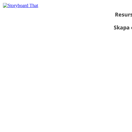
Resur
Skapa 