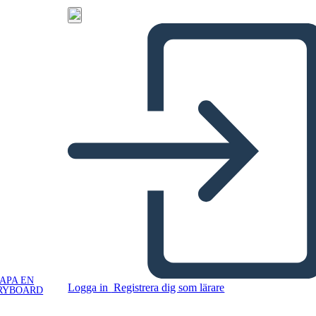
APA EN
Logga in
Registrera dig som lärare
RYBOARD