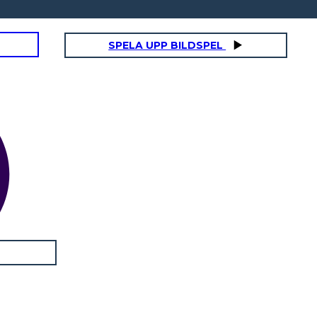
SPELA UPP BILDSPEL