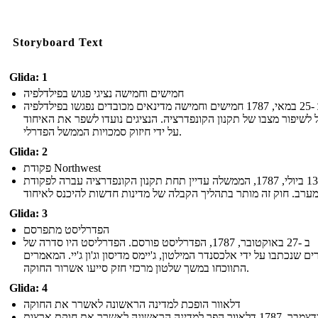
Storyboard Text
Glida: 1
חמישים וחמישה נציגי פגוש בפילדלפיה
ב -25 במאי, 1787 חמישים וחמישה מדינאים מכובדים נפגשו בפילדלפיה
 לשיפור מצבו של תקנון הקונפדרציה. הנציגים נועדו לשפר את האיחוד
על ידי חיזוק סמכויות הממשל הפדרלי.
Glida: 2
פקודת Northwest
ב -13 ביולי, 1787, הממשלה עדיין תחת תקנון הקונפדרציה עברה לפקודת
Glida: 3
הפדרליסט מתפרסם
ב -27 באוקטובר, 1787, הפדרליסט פורסם. הפדרליסט היו סדרה של
ם שנכתבו על ידי אלכסנדר המילטון, ג'יימס מדיסון וג'ון ג'יי. המאמרים
התווכחו במשך שלטון מרכזי חזק סייעו אשרור החוקה.
Glida: 4
דלאוור הופכת למדינה הראשונה לאשרר את החוקה
ב -7 בדצמבר, 1787 דלאוור הפך למדינה הראשונה לאשרר את חוקת ארצות