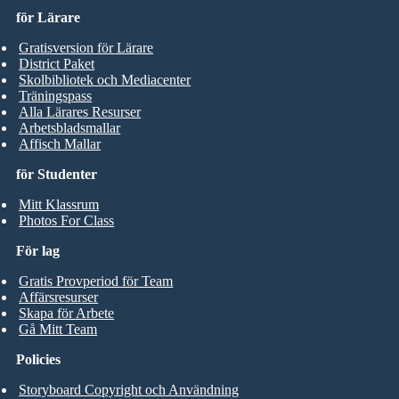
för Lärare
Gratisversion för Lärare
District Paket
Skolbibliotek och Mediacenter
Träningspass
Alla Lärares Resurser
Arbetsbladsmallar
Affisch Mallar
för Studenter
Mitt Klassrum
Photos For Class
För lag
Gratis Provperiod för Team
Affärsresurser
Skapa för Arbete
Gå Mitt Team
Policies
Storyboard Copyright och Användning