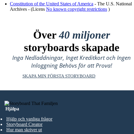
Constitution of the United States of America
- The U.S. National
Archives - (Licens
No known copyright restrictions
)
Över
40 miljoner
storyboards skapade
Inga Nedladdningar, Inget Kreditkort och Ingen
Inloggning Behövs för att Prova!
SKAPA MIN FÖRSTA STORYBOARD
Hjälpa
Hjälp och vanliga frågor
Storyboard Creator
Hur man skriver ut