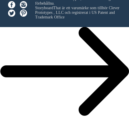
förbehållna.
StoryboardThat är ett varumärke som tillhör
Clever
Prototypes , LLC
och registrerat i US Patent and
Trademark Office