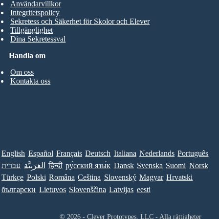
Användarvillkor
Integritetspolicy
Sekretess och Säkerhet för Skolor och Elever
Tillgänglighet
Dina Sekretessval
Handla om
Om oss
Kontakta oss
English
Español
Français
Deutsch
Italiana
Nederlands
Português
עברית
العَرَبِيَّة
हिन्दी
ру́сский язы́к
Dansk
Svenska
Suomi
Norsk
Türkçe
Polski
Româna
Ceština
Slovenský
Magyar
Hrvatski
български
Lietuvos
Slovenščina
Latvijas
eesti
© 2026 - Clever Prototypes, LLC - Alla rättigheter