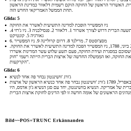
ת. האשרור הראשון של החוקה הוקם רשמית דלאוור כמדינת הראשון
תחת הממשל האמריקאי החדש הזה.
Glida: 5
ניו המפשייר הופכת למדינה התשיעית לאשרר את החוקה
תשעה הברית דרוש לצורך אשרור 1. דלאוור 2. פנסילבניה 3. ניו ג'רזי 4.
גאורגיה 5. קונטיקט
6. מסצ'וסטס 7. מרילנד 8. דרום קרוליינה 9. ניו המפשייר
ב -21 ביוני, 1788, ניו המפשייר הפכה למדינה התשיעית לאשרר את החוקה.
שסוכם במסגרת ועידת החוקה, פעם תשע שלוש עשר המדינות אשררו
ת החוקה, ואז הממשלה החדשה של ארצות הברית הייתה רשמי "חוק
הקרקעות".
Glida: 6
ג'ורג 'וושינגטון נבחר פה אחד לנשיא
ב -30 באפריל, 1789 ג'ורג 'וושינגטון נבחר פה אחד כנשיא הראשון של ארצות
רית של אמריקה. הנשיא בוושינגטון, יחד עם סגן הנשיא ג'ון אדמס, היו
Bild~~POS=TRUNC Erkännanden