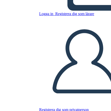
Logga in
Registrera dig som lärare
סיכום תקוות גדולות
Kopiera denna storyboard
SKAPA EN STORYBOARD
SPELA UPP BILDSPEL
LÄS FÖR MIG
Registrera dig som privatperson