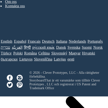
Om oss
Kontakta oss
English
Español
Français
Deutsch
Italiana
Nederlands
Português
Norsk
Suomi
Svenska
Dansk
ру́сский язы́к
हिन्दी
العَرَبِيَّة
עברית
Türkçe
Polski
Româna
Ceština
Slovenský
Magyar
Hrvatski
български
Lietuvos
Slovenščina
Latvijas
eesti
© 2026 - Clever Prototypes, LLC - Alla rättigheter
förbehållna.
StoryboardThat är ett varumärke som tillhör
Clever
Prototypes , LLC
och registrerat i US Patent and
Trademark Office