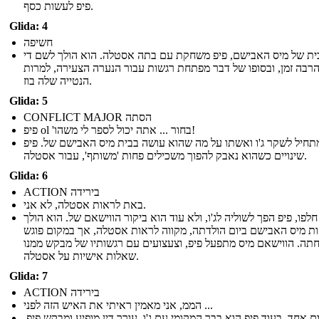
פיפ לעשות כסף.
Glida: 4
חשיפה
ית של מיס האבישם, פיפ משחקת עם בתה אסטלה. הוא הולך לשם די
רבה זמן, ובסופו של דבר מפתחת רגשות עבור הנערה הצעירה, למרות
הנטייה שלה בוז.
Glida: 5
CONFLICT MAJOR הסתה
פיפ ol 'בחור ... אתה יכול לספר לי משהו!
תחיל לשקר ג'ו ואשתו על מה שהוא עושה בבית מיס האבישם של. פיפ
שינויים כשהוא נאבק להפוך משכילים פחות 'משותף', עבור אסטלה.
Glida: 6
ACTION בירידה
באת לראות אסטלה, לא אני.
לפו, פיפ הפך לשוליה לג'ו, ולא עוד הוא ביקור הווישאם של. הוא הולך
ת מיס האבישם ביום הולדתה, מקווה לראות אסטלה, אך במקום פוגש
ה. הווישאם מיס מתפעל פיפ, וצעצועים עם רגשותיו של מבקש ממנו
שאלות אישיות על אסטלה.
Glida: 7
ACTION בירידה
הממ, אני מאמין ראיתי את האיש הזה לפני ...
ום אחד, בעוד פיפ הוא בבר המקומי עם ג'ו, עורך דין מופיע ומבקש פיפ.