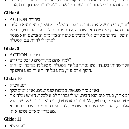
Glida: 8
ACTION בירידה
נדון, פיפ נדרש להיות חנך כדי הפך ג'נטלמן. מחשיד, הוא נמצא בהליכי
חיית אחיין של מיס האבישם. הוא גם מסתיים לגור עם הרברט, בנו של
 שלו. צירופי מקרים אלו מובילים פיפ להאמין מיס האבישם הוא מנסה
לארגן לו להיות עם אסטלה.
Glida: 9
ACTION בירידה
למה אתם מתייחסים ג'ו כל כך גרוע?
לך שהותו בלונדון, פיפ נסתר על ידי אסטלה, מטפל ג'ו כאיכר, ואז הוא
הופך אדם עוין, מונע על ידי תאוות בצע ותשוקה.
Glida: 10
רגע השיא
אני אסיר שפגשת בביצות לפני שנים. אני מיטיב שלך!
רב אחד, בעוד פיפ הוא הבית, יש לו גבר זר לבוא לבקר. האיש מגלה את
זהותו האמיתית, וכי הוא מיטיבו של פיפ; הבל Magwitch, והאסיר המבייץ.
לב זה, בעבר של מיס האבישם מתגלה, ו פיפ הוא מתבייש כי כספו בא
מעבריין ומאיים נטשו אותו.
Glida: 11
רגע השיא