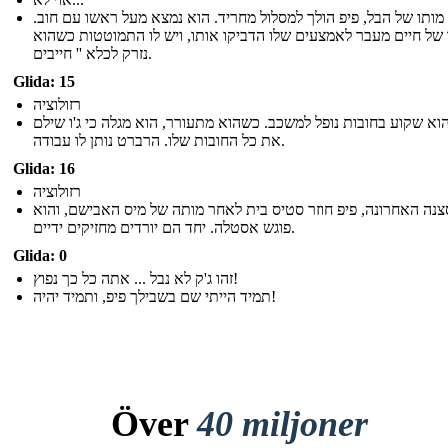
מותו של הבל, פיפ הולך למסלול מחריד. הוא נמצא מעל ראשו עם חוב.
 של חיים מעבר לאמצעים שלו הדביקו אותו, ויש לו התמוטטות כשהוא
נזרק לכלא '' חייבים.
Glida: 15
רזולוציה
הוא שקוע בחובות נופל למשכב. כשהוא מתעורר, הוא מגלה כי ג'ו שילם
את כל החובות שלו. הרברט נותן לו עבודה.
Glida: 16
רזולוציה
נה האחרונה, פיפ חוזר סטיס בית לאחר מותה של מיס האבישם, והוא
פוגש אסטלה. יחד הם יורדים מחזיקים ידיים.
Glida: 0
זהו ג'ק לא נבל ... אתה כל כך נפוץ!
תמיד הייתי שם בשבילך פיפ, ותמיד יהיה!
Över
40 miljoner