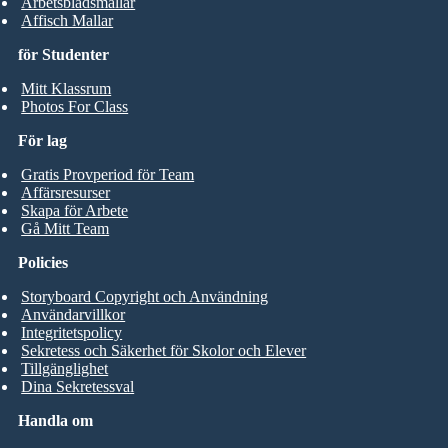
Arbetsbladsmallar
Affisch Mallar
för Studenter
Mitt Klassrum
Photos For Class
För lag
Gratis Provperiod för Team
Affärsresurser
Skapa för Arbete
Gå Mitt Team
Policies
Storyboard Copyright och Användning
Användarvillkor
Integritetspolicy
Sekretess och Säkerhet för Skolor och Elever
Tillgänglighet
Dina Sekretessval
Handla om