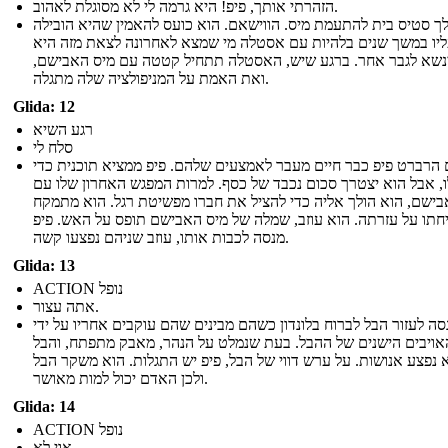
הזהרתי אותך, פיפ! היא גרמה לי לא מסוגלת לאהוב.
לך סטיס בית להתעמת מיס. הווישאם. הוא כועס להאמין שהיא הובילה
יו במשך שנים בלהיות עם אסטלה מי שמצא לאחרונה לצאת מזה היא
נשא לגבר אחר. ברגע שיש, האסטלה תתחיל קטטה עם מיס האבישם,
ואת האמת על המניפולציה שלה מתגלה.
Glida: 12
רגע השיא
סלח לי
 הרברט פיפ כבר חיים מעבר לאמצעים שלהם. פיפ ממציא תוכנית כדי
ו, אבל הוא יצטרך סכום נכבד של כסף. למרות המפגש האחרון שלו עם
בישם, הוא הולך אליה כדי להציל את חברו מפשיטת רגל. הוא מתמקח
חתו על עזרתה. הוא עוזב, שמלה של מיס האבישם תופס על האש. פיפ
מנסה לכבות אותו, עוזב שניהם נפצעו קשה.
Glida: 13
ACTION נופל
אתה עצור.
סה לעזור הבל לברוח בלונדון כשהם מבינים שהם עוקבים אחריו על ידי
ויבים הישנים של ההבל. בעת שנמלט על הנהר, מאבק מתפתח, והבל
 נפצע אנושות. על ערש דווי של הבל, פיפ יש התגלות. הוא משקר הבל
ולכן האדם יכול למות מאושר.
Glida: 14
ACTION נופל
אוי לא...