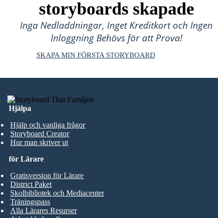
storyboards skapade
Inga Nedladdningar, Inget Kreditkort och Ingen
Inloggning Behövs för att Prova!
SKAPA MIN FÖRSTA STORYBOARD
Hjälpa
Hjälp och vanliga frågor
Storyboard Creator
Hur man skriver ut
för Lärare
Gratisversion för Lärare
District Paket
Skolbibliotek och Mediacenter
Träningspass
Alla Lärares Resurser