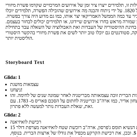
ות זו, תלמידים ייצרו ציר זמן של אירועים המרכזיים שקדמו פשרת מיזורי
של 1820. על ידי ניתוח והבנה מה אירועים שהובילה הפשרה, תלמידים יוכלו
ר עד כמה הממשל האמריקאי יצר אותו, כמו גם מדוע היה צורך בפשרה.
 שמורה מראש בחרו אירועים שיידונו, או תלמידים יכולים לבחור בעצמם.
בחינת ההיסטוריה של העבדות ואת האבולוציה של השאלה עבד בתחילת
ה, סטודנטים גם יוכלו טוב יותר לשים את פשרת מיזורי בהקשר היסטורי
הוליסטית יותר.
Storyboard Text
Glida: 1
עצמאות מושגת
ניצחנו!
ת הברית זוכה עצמאותה מבריטניה לאחר שמונה שנים של לחימה. זהו
ניצחון אדיר, כמו ארה"ב ובריטניה לחתום על הסכם פאריס מ- 1783. עם
זאת, שאלת העבדות נותר למעשה ללא פתרון.
Glida: 2
רכישת לואיזיאנה
תחת הנשיא תומס ג'פרסון, ארה"ב רוכשת שטח לואיזיאנה מצרפת דולר 15
 $. ובכן, את רכישת הקרקע מכפיל את גודלו של ארצות הברית. בנוסף,