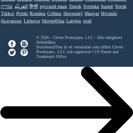
Norsk
Suomi
Svenska
Dansk
ру́сский язы́к
हिन्दी
العَرَبِيَّة
עברית
Türkçe
Polski
Româna
Ceština
Slovenský
Magyar
Hrvatski
български
Lietuvos
Slovenščina
Latvijas
eesti
© 2026 - Clever Prototypes, LLC - Alla rättigheter
förbehållna.
StoryboardThat är ett varumärke som tillhör
Clever
Prototypes , LLC
och registrerat i US Patent and
Trademark Office