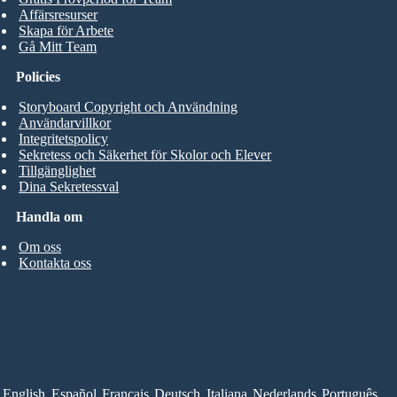
Affärsresurser
Skapa för Arbete
Gå Mitt Team
Policies
Storyboard Copyright och Användning
Användarvillkor
Integritetspolicy
Sekretess och Säkerhet för Skolor och Elever
Tillgänglighet
Dina Sekretessval
Handla om
Om oss
Kontakta oss
English
Español
Français
Deutsch
Italiana
Nederlands
Português