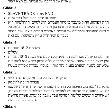
שאלות של הרחבה של עבדות גם תצא לאור.
Glida: 3
SLAVE TRADE מוגדר END
מוסד זה יהיה בסופו של דבר למות!
תחת ג'פרסון, החוק מועבר כי סחר העבדים הוא לסיים. ההחלטיות היא
נה שהציגה על זוכת עצמאות, וג'פרסון מרחיב, ו מתמצק, ההחלטה על
די סיום ההעברה והמכירה של עבדים בארצות הברית לנצח. שוק הסחר
בעבדים המחתרת עדיין משגשגת, עם זאת.
Glida: 4
מלחמת 1812 מסתיים
שָׁלוֹם?
מלחמה עם בריטניה מסתיימת החתימה על הסכם גנט בשנת 1815. למרות
ין מנצח ברור באמנה, ארה"ב מכריזה עליה נצחון כפי שהוא לחזק את
Glida: 5
הדיון מתחמם על עבד ומאזן מדינה חופשי
עבדות חייבת להיפסק!
ו מתנחל מערבה, הוויכוח על הרחבת העבדות למדינות חדשות שנוספו
. יש הטוענים כי מדינות יש לאפשר להרחיב כלכלות העבדים שלהם,
 שאחרים חוששים שליטת המדינה עבד מוגבר בקונגרס. פשרה נדרשת
הכרעה בוויכוח הזה.
Glida: 6