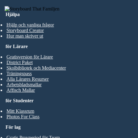
Hjälpa
Hjälp och vanliga frågor
Storyboard Creator
Hur man skriver ut
för Lärare
Gratisversion för Lärare
District Paket
Skolbibliotek och Mediacenter
Träningspass
Alla Lärares Resurser
Arbetsbladsmallar
Affisch Mallar
för Studenter
Mitt Klassrum
Photos For Class
För lag
Gratis Provperiod för Team