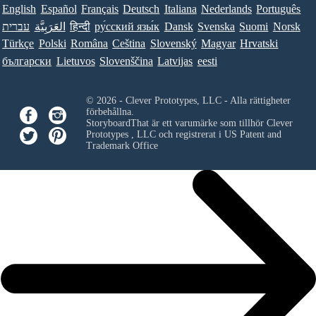
English
Español
Français
Deutsch
Italiana
Nederlands
Português
Norsk
Suomi
Svenska
Dansk
ру́сский язы́к
हिन्दी
العَرَبِيَّة
עברית
Türkçe
Polski
Româna
Ceština
Slovenský
Magyar
Hrvatski
български
Lietuvos
Slovenščina
Latvijas
eesti
© 2026 - Clever Prototypes, LLC - Alla rättigheter
förbehållna.
StoryboardThat är ett varumärke som tillhör
Clever
Prototypes , LLC
och registrerat i US Patent and
Trademark Office