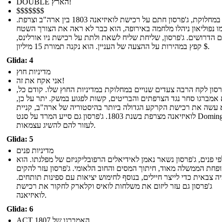
DOUBLE הארץ!
$$$$$$$
למרות במחלוקת, ג'פרסון חתם על רכישת לואיזיאנה 1803 בין ארה"ב וצרפת.
ו נפוליאון ניהלו מלחמה באירופה, הוא כבר לא ראה את הצורך השטח
 הדרושים. ג'פרסון, שליחת שליח לשאת ולתת על רכישת ניו אורלינס,
קפץ במהירות על ההצעה של העניין. הוא נקנה תמורת 15 מיליון $.
Glida: 4
מדיניות חוץ
אני אקח את זה!
רסון לקח הרבה צעדים שנויים במחלוקת במדיניות החוץ שלו. קודם כל,
 אמברגו סחר נגד הצרפתים והבריטים, קשות לפגוע במשק. יתר על כן,
 עשה את רכישת הקרקע הגדולה ביותר בהיסטוריה של ארה"ב, קניית
לואיזיאנה מצרפת בשנת 1803. ג'פרסון גם סייע המרד על סנט Domingue,
לעזור להם להשיג עצמאות.
Glida: 5
מדיניות פנים
י פנים, ג'פרסון נשאר נאמן לאידיאלים הרפובליקניזם של מפלגתו. הוא
פחת הממשלה מאוד, חיתוך המסים והחוב הלאומי. ג'פרסון עזר להקים
 צבאית כדי לייצר חיילים, בנוסף לחימוש יציאות עם ספינות תותחים.
ג'פרסון גם עזר ליזום את משלחות לואיס וקלארק לחקור את רכישת
לואיזיאנה.
Glida: 6
ACT האמברגו של 1807