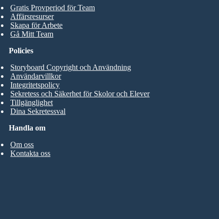
Gratis Provperiod för Team
Affärsresurser
Skapa för Arbete
Gå Mitt Team
Policies
Storyboard Copyright och Användning
Användarvillkor
Integritetspolicy
Sekretess och Säkerhet för Skolor och Elever
Tillgänglighet
Dina Sekretessval
Handla om
Om oss
Kontakta oss