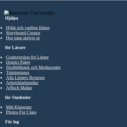
Hjälpa
Hjälp och vanliga frågor
Storyboard Creator
Hur man skriver ut
för Lärare
Gratisversion för Lärare
District Paket
Skolbibliotek och Mediacenter
Träningspass
Alla Lärares Resurser
Arbetsbladsmallar
Affisch Mallar
för Studenter
Mitt Klassrum
Photos For Class
För lag