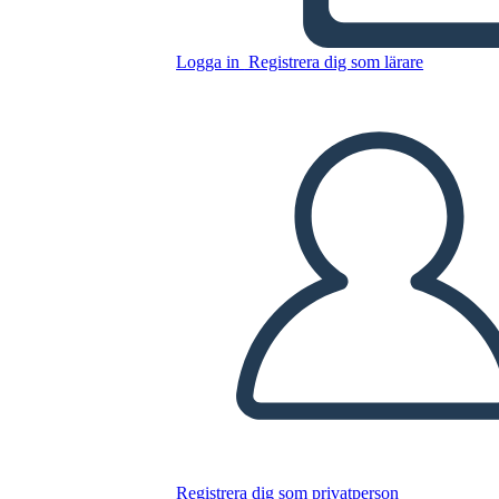
ג'פרסון הנשיאות
Logga in
Registrera dig som lärare
Kopiera denna storyboard
SKAPA EN STORYBOARD
SPELA UPP BILDSPEL
LÄS FÖR MIG
Registrera dig som privatperson