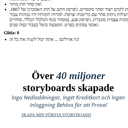
אין סחר חוץ מותר!
במאמץ לקדם ייצור וסחר מקומיים, ג'פרסון חתם על חוק האמברגו של 1807,
עילות ניתוק סחר עם בריטניה וצרפת. למרות תקוותיו היו גבוהות עבור
ות עצמית מוגברת, ג'פרסון פגע, במסחר בנוף הכלכלי הכללי, סוחרים
ואנשי עסקים בפרט. המעשה בוטל כעבור כמה שנים.
Glida: 0
ניו אורלינס ... אתה יכול לקנות את כל זה!
Över
40 miljoner
storyboards skapade
Inga Nedladdningar, Inget Kreditkort och Ingen
Inloggning Behövs för att Prova!
SKAPA MIN FÖRSTA STORYBOARD