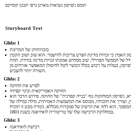
תומס ג'פרסון נשיאות מארגן גרפי תכנון קומיקס
Storyboard Text
Glida: 1
בזכויותיהן של המדינות
ון האמין כי זכויות מדינת הפרט צריכות להישמר. הוא שוב ושוב הקטין
דל של הממשל הפדרלי, שוב ממחיש אמונתו זכויות מדינה בודדת. תחת
'פרסון, בעלות על רכוש בכלל הכשר לקול לחיסולן המאפשר אזרחים מן
השורה יותר להצביע.
Glida: 2
לפרש את החוקה
החוקה האמריקאית ובינוי קפידה
א, ג'פרסון המוחזקות נוף "בנייה קפדנית" של החוקה. פירוש הדבר הוא
, ועורך את חובותיו, מבוסס את המשמעות האמיתית, מילה במילה של
מסמך. הוא דחה את הרעיון של סמכויות מכללא. נקודת מבט זו תוכיח
במחלוקת הרכישה שלו של טריטורית לואיזיאנה בשנת 1803.
Glida: 3
רכישת לואיזיאנה