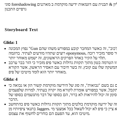
סוגי foreshadowing גליון & תבנית עם דוגמאות ידיעה מוקדמת ב מארגנים
גרפיים התכנון
Storyboard Text
Glida: 1
נפוץ המכונה "Gun של צ'כוב", זה כאשר המחבר קובע במפורש משהו שהם
רוצים שתהיו מודעים לעתיד. בדוגמה eponymous, כאשר סופר מזכיר רובה
תלוי על הקיר באחד הפרקים הראשונים, זה ישמש מאוחר יותר.
זו הטרמה בטון מתוך תקוות גדולות כאשר פיפ מזכיר כי הזר בבר ערבב
משקה שלו עם קובץ. זה בשר חיבור עם האסיר הראשון, אשר הקורא
מאוחר יותר הוא לומד מיטיבו של פיפ.
Glida: 4
ם גם בשם "נבואות", זה סוג של הידיעה מוקדמת קשור הון או נבואה כי
קבל, אשר במפורש אומרת לקורא מה יקרה בעתיד. למרות שלפעמים
סימן זה יכול להיראות לא ברור, הם בסופו של דבר מתגשמים בסופו של
הדבר.
ה של ידיעה מוקדמת בולטים מתוך תקוות גדולות כאשר פיפ בהתחשב
בתנאי ציפיותיו מן Jaggers. הוא ציין כי פיפ לא יכול לשאול בכל אמצעי מי
מיטיבו הוא, עד הפעם הם בוחרים לחשוף את עצמם.