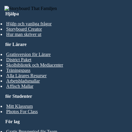
Hjälpa
Hjälp och vanliga frågor
Storyboard Creator
Hur man skriver ut
för Lärare
Gratisversion för Lärare
District Paket
Skolbibliotek och Mediacenter
Träningspass
Alla Lärares Resurser
Arbetsbladsmallar
Affisch Mallar
för Studenter
Mitt Klassrum
Photos For Class
För lag
Gratis Provperiod för Team