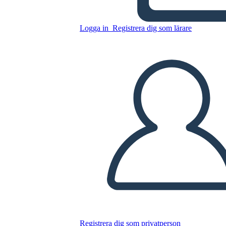
גליון foreshadowing & תבנית
Logga in
Registrera dig som lärare
Kopiera denna storyboard
SKAPA EN STORYBOARD
SPELA UPP BILDSPEL
LÄS FÖR MIG
Registrera dig som privatperson