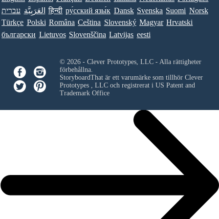
Norsk
Suomi
Svenska
Dansk
ру́сский язы́к
हिन्दी
العَرَبِيَّة
עברית
Türkçe
Polski
Româna
Ceština
Slovenský
Magyar
Hrvatski
български
Lietuvos
Slovenščina
Latvijas
eesti
© 2026 - Clever Prototypes, LLC - Alla rättigheter
förbehållna.
StoryboardThat är ett varumärke som tillhör
Clever
Prototypes , LLC
och registrerat i US Patent and
Trademark Office