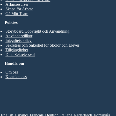
Affärsresurser
Skapa för Arbete
Gå Mitt Team
Policies
Storyboard Copyright och Användning
Användarvillkor
Integritetspolicy
Sekretess och Säkerhet för Skolor och Elever
Tillgänglighet
Dina Sekretessval
Handla om
Om oss
Kontakta oss
English
Español
Français
Deutsch
Italiana
Nederlands
Português