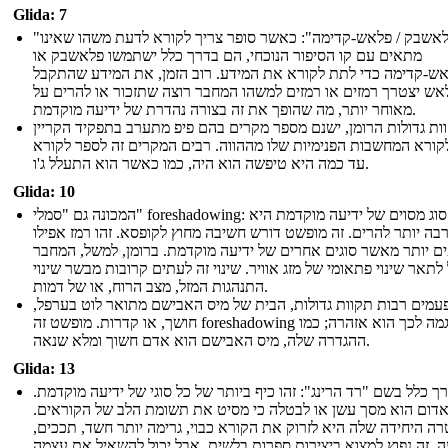
Glida: 7
"פלאשבק / פלאש-קדימה": כאשר סופר צריך לקורא לדעת משהו שאינו
מתאים עם קו הסיפור הנוכחי, הם בדרך כלל ישתמשו פלאשבק או
ש-קדימה כדי לתת לקורא את המידע. רוב הזמן, את המידע שהתקבל
אש יצטרך רמזים או רמזים למשהו המחבר רוצה שתזכור או להרים על
מאוחר יותר, מה שהופך את זה בצורה נהדרת של ידיעה מוקדמת.
ות גדולות הרומן, ישנם מספר מקרים בהם פיפ מתערב בתפקיד הקריין
לקורא המחשבות הפנימיות שלו מההווה. רבים המקרים זה לספר לקורא
עד כמה היא טיפשה הוא היה, כמו כאשר הוא התעלל ג'ו.
Glida: 10
המכונה גם "סמלי" foreshadowing: זה סוג מסוים של ידיעה מוקדמת היא
בה יותר להרים. זה מופשט דורש חשיבה מחוץ לקופסא. זהו רמז אפילו
ם יותר מאשר סוגים אחרים של ידיעה מוקדמת. ברומן, למשל, המחבר
 לתאר שינוי פתאומי של מזג אוויר. שינוי זה לעתים קרובות מבשר שינוי
התנהגות המזל, מצב הרוח, או של דמות.
עמים רבות תקוות גדולות, הבית של מיס האבישם מתואר לוט בערפל,
חושך, או קדרות. מופשט זה foreshadowing דוגמה לכך הוא אזהרה; כמו
ההגדרה שלה, מיס האבישם הוא אדם חשוך ומלא שנאה.
Glida: 13
ך כלל בשם "רד הרינג": זהו כיף ביותר של כל סוגי של ידיעה מוקדמת.
אדום הוא מסך עשן או לבטלה כי מסיט את תשומת הלב של הקוראים.
ה היחידה שלה היא לזרוק את הקורא כבוי, גרימה יותר חשד, תככים,
. זה נפוץ למצוא ביצירות ספרות בלשית, אבל יכול להשאיל את עצמה