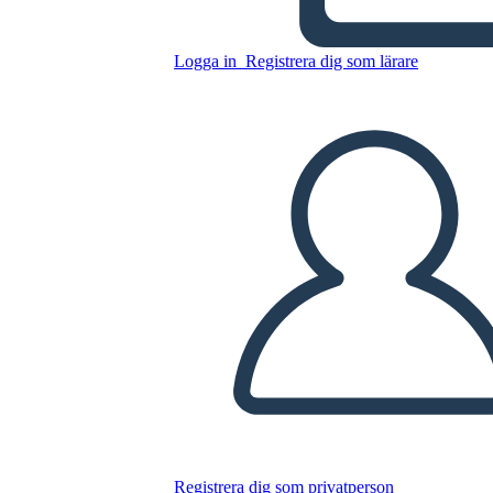
מלחמת 1812 - ארה"ב מול
כוחות בריטיים
Logga in
Registrera dig som lärare
Kopiera denna storyboard
SKAPA EN STORYBOARD
SPELA UPP BILDSPEL
LÄS FÖR MIG
Registrera dig som privatperson