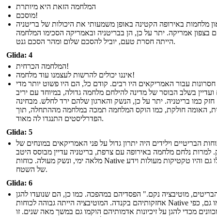
המלחמה הזאת היא מיותרת
מוסכם!
און מלחמות באירופה הקטינה באופן משמעותי את היכולות של בריטניה
 בצפון אמריקה. יתר על כן, הן בבריטניה ובאמריקה הסכימו המלחמה
הייתה חסרת טעם, יוביל להסכם שלום ומהר הסכם גנט.
Glida: 4
המלחמה הכרחית!
איננו יכולים להרשות לעצמנו עוד מלחמה!
חסרונות עבור האמריקאים היו רבים. קודם כל, הם היו פשוט יותר מדי
ועדיין בשלב הבוסר של מדינה להילחם מלחמה גדולה, במיוחד עם יריב
חזק כמו בריטניה. יתר על כן, הנשק והארגון שלהם ירד לחלש. מבחינה
ית, האומה חולקת, כמו הוקס המלחמה תמכה במלחמה מההתחלה, תוך
הפדרליסטים התנגדו לה מאוד.
Glida: 5
חות הבריטיים וילידים היה יתרון גדול על פני האמריקאים במונחים של
 למרות נלחם מלחמה באירופה עם צרפת, בריטניה עדיין מבוסס היטב
מלאה ימי, ונשק מעולה. כוחות Native הובלו גם והיו טקטיקות מעולות וידע
של השטח.
Glida: 6
בריטים, מוטיבציה נקם." הפסדיהם במהפכה. כמו כן, הם שנועדו להגן
אחזקותיהם בקנדה. המוטיבציה הייתה גבוהה לכוחות Native כמו גם, כפי
ונים מכדי להגן על זיכיונות אדמותיהם הוקמו גם במשך מאה שנים. זו