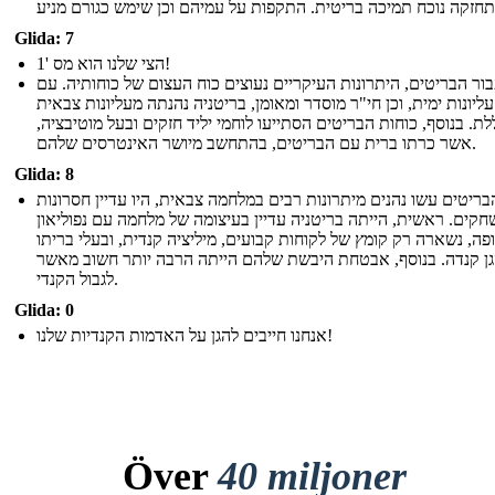
Glida: 7
הצי שלנו הוא מס '1!
ור הבריטים, היתרונות העיקריים נעוצים כוח העצום של כוחותיה. עם
עליונות ימית, וכן חי"ר מוסדר ומאומן, בריטניה נהנתה מעליונות צבאית
לת. בנוסף, כוחות הבריטים הסתייעו לוחמי יליד חזקים ובעל מוטיבציה,
אשר כרתו ברית עם הבריטים, בהתחשב מיושר האינטרסים שלהם.
Glida: 8
ריטים עשו נהנים מיתרונות רבים במלחמה צבאית, היו עדיין חסרונות
קים. ראשית, הייתה בריטניה עדיין בעיצומה של מלחמה עם נפוליאון
פה, נשארה רק קומץ של לקוחות קבועים, מיליציה קנדית, ובעלי בריתו
הגן קנדה. בנוסף, אבטחת היבשת שלהם הייתה הרבה יותר חשוב מאשר
לגבול הקנדי.
Glida: 0
אנחנו חייבים להגן על האדמות הקנדיות שלנו!
Över
40 miljoner