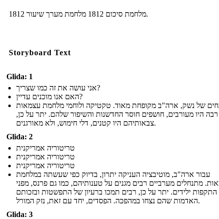
מלחמת סיכום 1812 מלחמת מערך שיעור 1812.
Storyboard Text
Glida: 1
אני עושה את זה כמו שצריך?
האם אנו מוכנים עדיין?
חים של נשק, ארה"ב מקופחת מאוד. טקטיקה ולוחמי מלחמת עצמאות
רבה היו מעורבים, חושפים חוסר החדשנות והשיפור שלהם. יתר על כן,
צבאותיהם היו קטנים, דלי חימוש, ולא מאורגנים.
Glida: 2
טריטוריה אמריקנית
טריטוריה אמריקנית
טריטוריה אמריקנית
עבור ארה"ב, מוטיבציה העניקה יתרון, בדיוק כפי שעשתה במלחמת
ות. מתנחלים מערביים רבים מגנים על טענותיהם, כמו גם פרנס, מפני
התקפות ילידים. יתר על כן, רבים תמכו ברעיון של התפשטות ובזכותם
האדמות שהם נצחו במהפכה. הפסדים, יחד עם זאת, נזק המורל.
Glida: 3