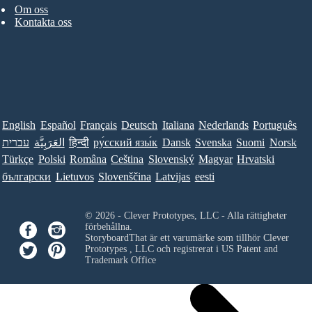
Om oss
Kontakta oss
English
Español
Français
Deutsch
Italiana
Nederlands
Português
Norsk
Suomi
Svenska
Dansk
ру́сский язы́к
हिन्दी
العَرَبِيَّة
עברית
Türkçe
Polski
Româna
Ceština
Slovenský
Magyar
Hrvatski
български
Lietuvos
Slovenščina
Latvijas
eesti
© 2026 - Clever Prototypes, LLC - Alla rättigheter
förbehållna.
StoryboardThat är ett varumärke som tillhör
Clever
Prototypes , LLC
och registrerat i US Patent and
Trademark Office