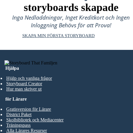
storyboards skapade
Inga Nedladdningar, Inget Kreditkort och Ingen
Inloggning Behövs för att Prova!
SKAPA MIN FÖRSTA STORYBOARD
Hjälpa
Hjälp och vanliga frågor
Storyboard Creator
Hur man skriver ut
för Lärare
Gratisversion för Lärare
District Paket
Skolbibliotek och Mediacenter
Träningspass
Alla Lärares Resurser