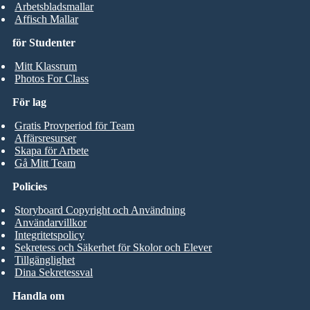
Arbetsbladsmallar
Affisch Mallar
för Studenter
Mitt Klassrum
Photos For Class
För lag
Gratis Provperiod för Team
Affärsresurser
Skapa för Arbete
Gå Mitt Team
Policies
Storyboard Copyright och Användning
Användarvillkor
Integritetspolicy
Sekretess och Säkerhet för Skolor och Elever
Tillgänglighet
Dina Sekretessval
Handla om