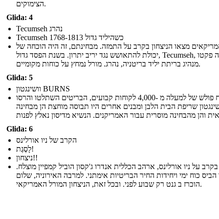
הצימוקים.
Glida: 4
Tecumseh נהרג
Tecumseh 1768-1813 כשהיליד גדול
ריקאים מצאו הניצחון בקרב על התמזה. מבחינתם, זה היה הוכחה של
יכולת להתאושש נגד יריב יתרון. בשנת הפסד גדול, Tecumseh, דה פקטו
מנהיג בריתת יליד בריטניה, נהרג. מורל נמחץ על כוחות מקומיים.
Glida: 5
וושינגטון BURNS
עם כוח פולש של למעלה מ -4,000 לקוחות קבועים, הבריטים השתלטו והרסו
שינגטון שריפת הבית הלבן ומבנים אחרים היו תבוסה מוחצת הן מבחינה
Glida: 6
הקרב של ניו אורלינס
לָסֶגֶת!
ניצחון!!
בקרב על ניו אורלינס, ארהב הכללית אנדרו ג'קסון הוביל קמפיין מוצלח.
 הביס כוח ימי ויחידות החיר הבריטיות אימתני. למרבה האירוניה, שלום
הוכרז ב גנט רק שבוע לפני. ובכל זאת, הניצחון המורל האמריקאי.