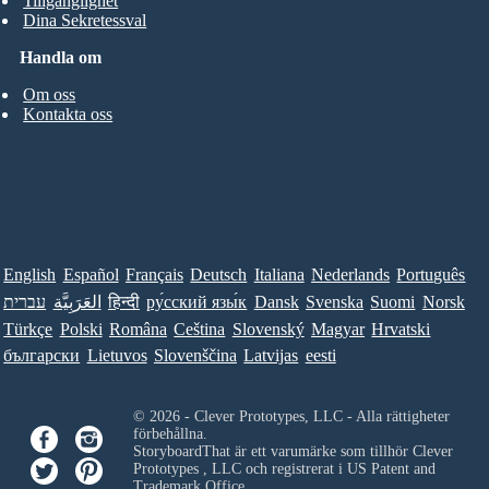
Tillgänglighet
Dina Sekretessval
Handla om
Om oss
Kontakta oss
English
Español
Français
Deutsch
Italiana
Nederlands
Português
עברית
العَرَبِيَّة
हिन्दी
ру́сский язы́к
Dansk
Svenska
Suomi
Norsk
Türkçe
Polski
Româna
Ceština
Slovenský
Magyar
Hrvatski
български
Lietuvos
Slovenščina
Latvijas
eesti
© 2026 - Clever Prototypes, LLC - Alla rättigheter
förbehållna.
StoryboardThat är ett varumärke som tillhör
Clever
Prototypes , LLC
och registrerat i US Patent and
Trademark Office