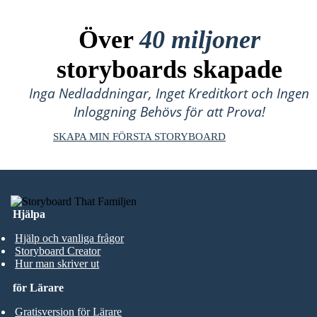
Över
40 miljoner
storyboards skapade
Inga Nedladdningar, Inget Kreditkort och Ingen
Inloggning Behövs för att Prova!
SKAPA MIN FÖRSTA STORYBOARD
Hjälpa
Hjälp och vanliga frågor
Storyboard Creator
Hur man skriver ut
för Lärare
Gratisversion för Lärare