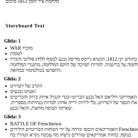
מלחמת ציר הזמן 1812 סיכום
Storyboard Text
Glida: 1
WAR מוכרז
לעומת
בחודש יוני 1812, הנשיא ג'יימס מדיסון נכנע לבסוף ללחץ פוליטי והכריז
חמה על בריטניה. למרות תמיכה של הוקס המלחמה, מתנגדי המלחמה
התפרעו בבולטימור במחאה.
Glida: 2
הקרב של דטרויט
אנחנו נכנעים!
האמריקני וויליאם האל נכנע הבריטי-קנדי הגנרל אייזק ברוק והבריטים
 את הכפר של דטרויט, בלי לירות ירייה אחת. למרות בנחיתות מספרית
שאיימו תבוסה מוחצת, והאל נכנע.
Glida: 3
BATTLE OF Frenchtown
האמריקאים הובסו ונדחה על ידי הכוחות הבריטיים הילידים Frenchtown.
בנוסף, כוחות אמריקאים שורדים נרצחו מה עכשיו נקרא הנהר? בח