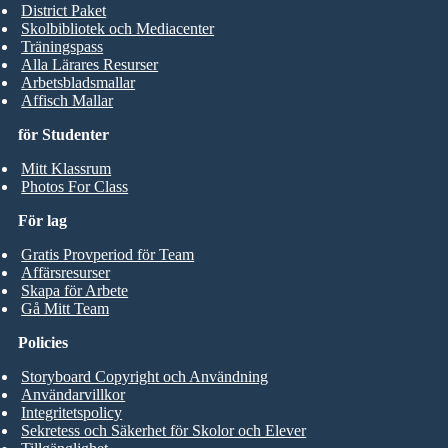
District Paket
Skolbibliotek och Mediacenter
Träningspass
Alla Lärares Resurser
Arbetsbladsmallar
Affisch Mallar
för Studenter
Mitt Klassrum
Photos For Class
För lag
Gratis Provperiod för Team
Affärsresurser
Skapa för Arbete
Gå Mitt Team
Policies
Storyboard Copyright och Användning
Användarvillkor
Integritetspolicy
Sekretess och Säkerhet för Skolor och Elever