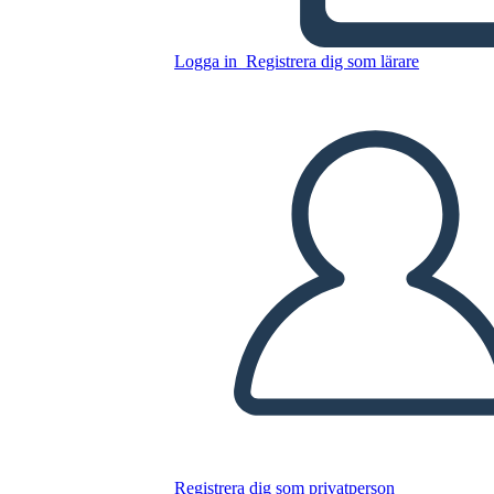
הבולטים של מלחמת 1812
Logga in
Registrera dig som lärare
Kopiera denna storyboard
SKAPA EN STORYBOARD
SPELA UPP BILDSPEL
LÄS FÖR MIG
Registrera dig som privatperson