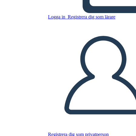
בית Birchbark - מפת תווים
Logga in
Registrera dig som lärare
Kopiera denna storyboard
SKAPA EN STORYBOARD
SPELA UPP BILDSPEL
LÄS FÖR MIG
Registrera dig som privatperson