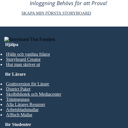
Inloggning Behövs för att Prova!
SKAPA MIN FÖRSTA STORYBOARD
Hjälpa
Hjälp och vanliga frågor
Storyboard Creator
Hur man skriver ut
för Lärare
Gratisversion för Lärare
District Paket
Skolbibliotek och Mediacenter
Träningspass
Alla Lärares Resurser
Arbetsbladsmallar
Affisch Mallar
för Studenter