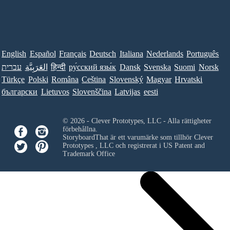
English
Español
Français
Deutsch
Italiana
Nederlands
Português
עברית
العَرَبِيَّة
हिन्दी
ру́сский язы́к
Dansk
Svenska
Suomi
Norsk
Türkçe
Polski
Româna
Ceština
Slovenský
Magyar
Hrvatski
български
Lietuvos
Slovenščina
Latvijas
eesti
© 2026 - Clever Prototypes, LLC - Alla rättigheter
förbehållna.
StoryboardThat är ett varumärke som tillhör
Clever
Prototypes , LLC
och registrerat i US Patent and
Trademark Office