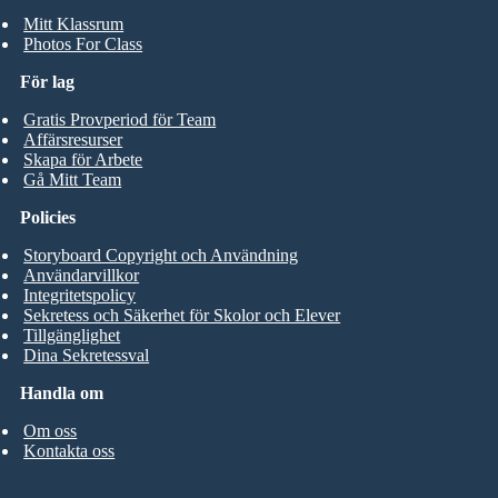
Mitt Klassrum
Photos For Class
För lag
Gratis Provperiod för Team
Affärsresurser
Skapa för Arbete
Gå Mitt Team
Policies
Storyboard Copyright och Användning
Användarvillkor
Integritetspolicy
Sekretess och Säkerhet för Skolor och Elever
Tillgänglighet
Dina Sekretessval
Handla om
Om oss
Kontakta oss