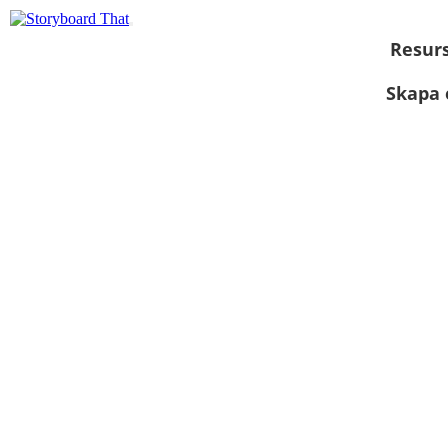
Resur
Skapa 