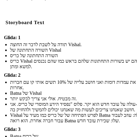
Storyboard Text
Glida: 1
תודה על לשבת לדבר זה החוצה Vishal.
השורה התחתונה של Vishal
השורה התחתונה של כריס
כריס Vishal לשניהם יש בשורות התחתונות שלהם בראש כמו שהם נכנסים
למשא ומתן.
Glida: 2
בדקתי את עמדות דומות ואני חושב עלייה של 10% תשים אותי קו עם חברות
אחרות.
Batna של Vishal
זה מבטיח. אולי אני צריך לבקש יותר.
עולה על עובד חדש הוא יקר. פלוס "נפסיד הידע המוסדי של כריס. אני
חושב שאנחנו צריכים לעשות מה שאנחנו יכולים להמשיך ולהחזיק בה.
Vishal לפרש הפתיחה של של כריס כמו מעיד על Batna שלה: עוזב לעבוד
עבור חברה אחרת. הוא רואה Batna שלו: שכירת עובד חדש.
Glida: 3
Batna של כריס