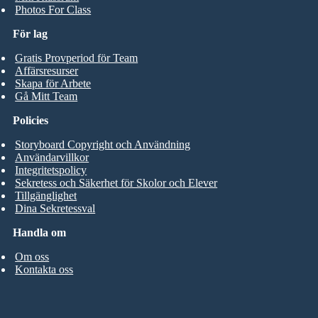
Photos For Class
För lag
Gratis Provperiod för Team
Affärsresurser
Skapa för Arbete
Gå Mitt Team
Policies
Storyboard Copyright och Användning
Användarvillkor
Integritetspolicy
Sekretess och Säkerhet för Skolor och Elever
Tillgänglighet
Dina Sekretessval
Handla om
Om oss
Kontakta oss