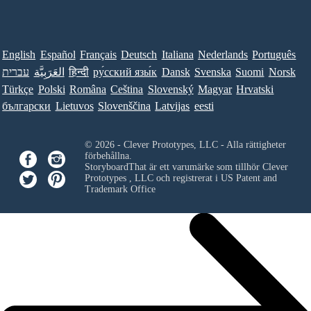
English
Español
Français
Deutsch
Italiana
Nederlands
Português
Norsk
Suomi
Svenska
Dansk
ру́сский язы́к
हिन्दी
العَرَبِيَّة
עברית
Türkçe
Polski
Româna
Ceština
Slovenský
Magyar
Hrvatski
български
Lietuvos
Slovenščina
Latvijas
eesti
© 2026 - Clever Prototypes, LLC - Alla rättigheter
förbehållna.
StoryboardThat är ett varumärke som tillhör
Clever
Prototypes , LLC
och registrerat i US Patent and
Trademark Office