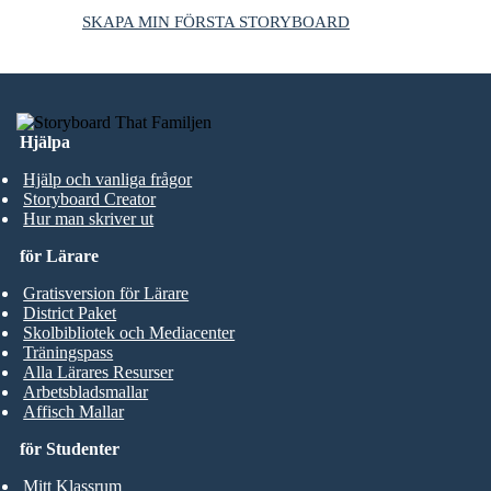
SKAPA MIN FÖRSTA STORYBOARD
Hjälpa
Hjälp och vanliga frågor
Storyboard Creator
Hur man skriver ut
för Lärare
Gratisversion för Lärare
District Paket
Skolbibliotek och Mediacenter
Träningspass
Alla Lärares Resurser
Arbetsbladsmallar
Affisch Mallar
för Studenter
Mitt Klassrum