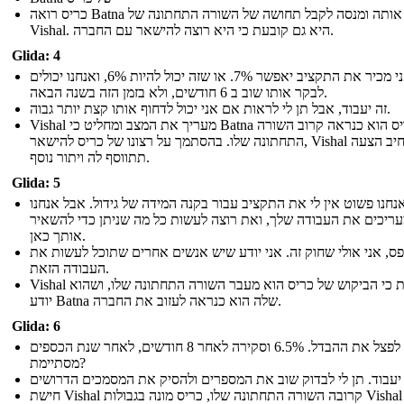
כריס רואה Batna אותה ומנסה לקבל תחושה של השורה התחתונה של
Vishal. היא גם קובעת כי היא רוצה להישאר עם החברה.
Glida: 4
אני מכיר את התקציב יאפשר 7%. או שזה יכול להיות 6%, ואנחנו יכולים
לבקר אותו שוב ב 6 חודשים, ולא בזמן הזה בשנה הבאה.
זה יעבוד, אבל תן לי לראות אם אני יכול לדחוף אותו קצת יותר גבוה.
Vishal מעריך את המצב ומחליט כי Batna של כריס הוא כנראה קרוב השורה
התחתונה שלו. בהסתמך על רצונו של כריס להישאר, Vishal מרחיב הצעה
תתווסף לה ויתור נוסף.
Glida: 5
נחנו פשוט אין לי את התקציב עבור בקנה המידה של גידול. אבל אנחנו
ריכים את העבודה שלך, ואת רוצה לעשות כל מה שניתן כדי להשאיר
אותך כאן.
ס, אני אולי שחוק זה. אני יודע שיש אנשים אחרים שתוכל לעשות את
העבודה הזאת.
Vishal מאותת כי הביקוש של כריס הוא מעבר השורה התחתונה שלו, ושהוא
יודע Batna שלה הוא כנראה לעזוב את החברה.
Glida: 6
בואו לפצל את ההבדל. 6.5% וסקירה לאחר 8 חודשים, לאחר שנת הכספים
מסתיימת?
חישת Vishal קרובה השורה התחתונה שלו, כריס מונה בגבולות Vishal