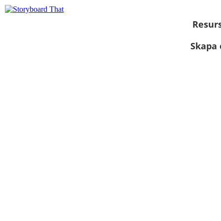
Resur
Skapa 