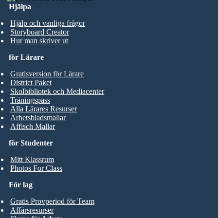
Hjälpa
Hjälp och vanliga frågor
Storyboard Creator
Hur man skriver ut
för Lärare
Gratisversion för Lärare
District Paket
Skolbibliotek och Mediacenter
Träningspass
Alla Lärares Resurser
Arbetsbladsmallar
Affisch Mallar
för Studenter
Mitt Klassrum
Photos For Class
För lag
Gratis Provperiod för Team
Affärsresurser