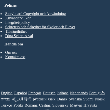
Policies
Storyboard Copyright och Användning
Användarvillkor
Integritetspolicy
Sekretess och Säkerhet för Skolor och Elever
Tillgänglighet
Dina Sekretessval
Handla om
Om oss
Kontakta oss
English
Español
Français
Deutsch
Italiana
Nederlands
Português
עברית
العَرَبِيَّة
हिन्दी
ру́сский язы́к
Dansk
Svenska
Suomi
Norsk
Türkçe
Polski
Româna
Ceština
Slovenský
Magyar
Hrvatski