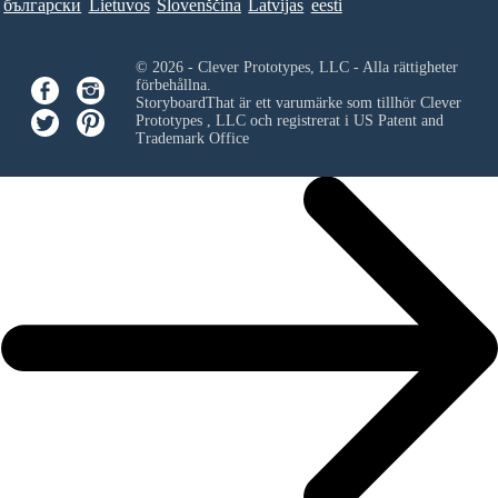
български
Lietuvos
Slovenščina
Latvijas
eesti
© 2026 - Clever Prototypes, LLC - Alla rättigheter
förbehållna.
StoryboardThat är ett varumärke som tillhör
Clever
Prototypes , LLC
och registrerat i US Patent and
Trademark Office