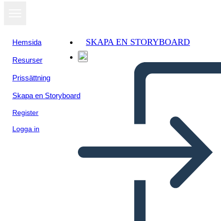
SKAPA EN STORYBOARD
Hemsida
Resurser
Visa som
Prissättning
bildspel
Skapa en Storyboard
Register
Logga in
वंश - वृक्ष