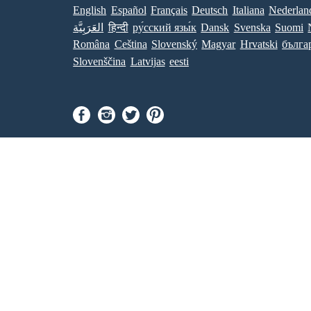
English
Español
Français
Deutsch
Italiana
Nederlan
العَرَبِيَّة
हिन्दी
ру́сский язы́к
Dansk
Svenska
Suomi
Româna
Ceština
Slovenský
Magyar
Hrvatski
бълга
Slovenščina
Latvijas
eesti