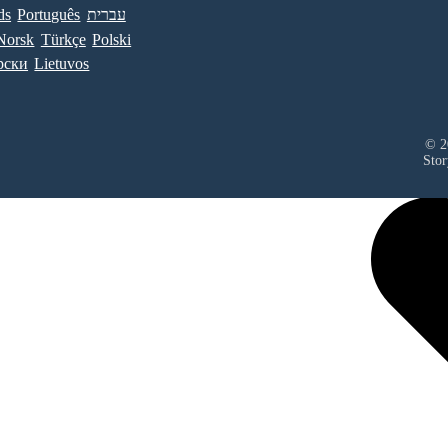
ds
Português
עברית
Norsk
Türkçe
Polski
рски
Lietuvos
© 20
Stor