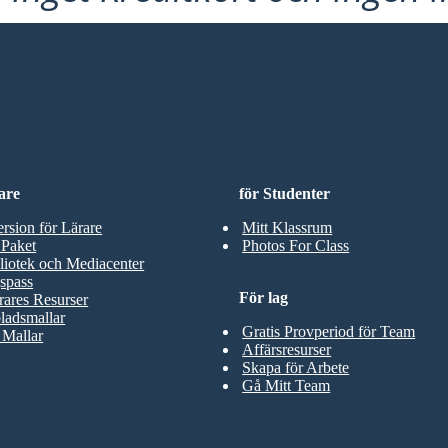
att Prova!
D
are
för Studenter
ersion för Lärare
Mitt Klassrum
 Paket
Photos For Class
liotek och Mediacenter
spass
För lag
rares Resurser
ladsmallar
Gratis Provperiod för Team
 Mallar
Affärsresurser
Skapa för Arbete
Gå Mitt Team