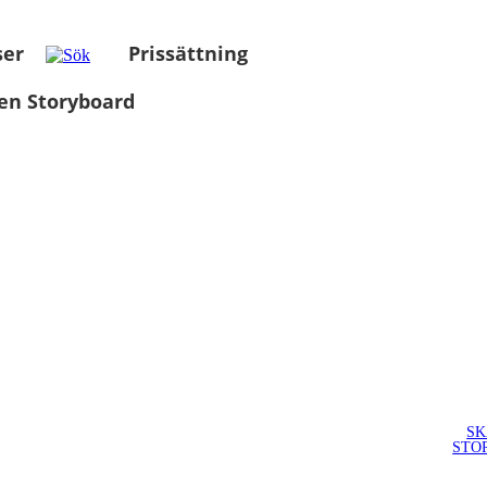
ser
Prissättning
en Storyboard
SK
STO