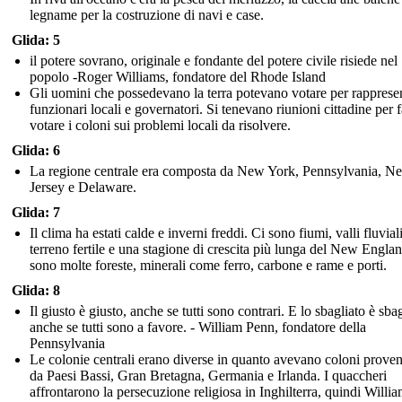
legname per la costruzione di navi e case.
Glida: 5
il potere sovrano, originale e fondante del potere civile risiede nel
popolo -Roger Williams, fondatore del Rhode Island
Gli uomini che possedevano la terra potevano votare per rappresen
funzionari locali e governatori. Si tenevano riunioni cittadine per f
votare i coloni sui problemi locali da risolvere.
Glida: 6
La regione centrale era composta da New York, Pennsylvania, N
Jersey e Delaware.
Glida: 7
Il clima ha estati calde e inverni freddi. Ci sono fiumi, valli fluvial
terreno fertile e una stagione di crescita più lunga del New Engla
sono molte foreste, minerali come ferro, carbone e rame e porti.
Glida: 8
Il giusto è giusto, anche se tutti sono contrari. E lo sbagliato è sbag
anche se tutti sono a favore. - William Penn, fondatore della
Pennsylvania
Le colonie centrali erano diverse in quanto avevano coloni proven
da Paesi Bassi, Gran Bretagna, Germania e Irlanda. I quaccheri
affrontarono la persecuzione religiosa in Inghilterra, quindi Willi