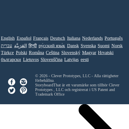
English
Español
Français
Deutsch
Italiana
Nederlands
Português
עברית
العَرَبِيَّة
हिन्दी
ру́сский язы́к
Dansk
Svenska
Suomi
Norsk
Türkçe
Polski
Româna
Ceština
Slovenský
Magyar
Hrvatski
български
Lietuvos
Slovenščina
Latvijas
eesti
© 2026 - Clever Prototypes, LLC - Alla rättigheter
förbehållna.
StoryboardThat är ett varumärke som tillhör
Clever
Prototypes , LLC
och registrerat i US Patent and
Trademark Office