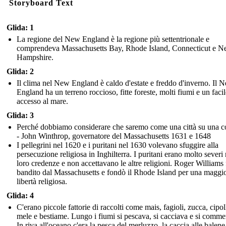
Storyboard Text
Glida: 1
La regione del New England è la regione più settentrionale e
comprendeva Massachusetts Bay, Rhode Island, Connecticut e 
Hampshire.
Glida: 2
Il clima nel New England è caldo d'estate e freddo d'inverno. Il 
England ha un terreno roccioso, fitte foreste, molti fiumi e un facil
accesso al mare.
Glida: 3
Perché dobbiamo considerare che saremo come una città su una co
- John Winthrop, governatore del Massachusetts 1631 e 1648
I pellegrini nel 1620 e i puritani nel 1630 volevano sfuggire alla
persecuzione religiosa in Inghilterra. I puritani erano molto severi 
loro credenze e non accettavano le altre religioni. Roger Williams 
bandito dal Massachusetts e fondò il Rhode Island per una maggi
libertà religiosa.
Glida: 4
C'erano piccole fattorie di raccolti come mais, fagioli, zucca, cipol
mele e bestiame. Lungo i fiumi si pescava, si cacciava e si comme
In riva all'oceano c'era la pesca del merluzzo, la caccia alle balene 