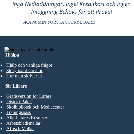
Inga Nedladdningar, Inget Kreditkort och Ingen
Inloggning Behövs för att Prova!
SKAPA MIN FÖRSTA STORYBOARD
Hjälpa
Hjälp och vanliga frågor
Storyboard Creator
Hur man skriver ut
för Lärare
Gratisversion för Lärare
District Paket
Skolbibliotek och Mediacenter
Träningspass
Alla Lärares Resurser
Arbetsbladsmallar
Affisch Mallar