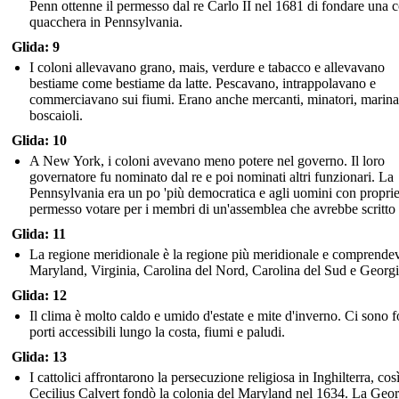
Penn ottenne il permesso dal re Carlo II nel 1681 di fondare una 
quacchera in Pennsylvania.
Glida: 9
I coloni allevavano grano, mais, verdure e tabacco e allevavano
bestiame come bestiame da latte. Pescavano, intrappolavano e
commerciavano sui fiumi. Erano anche mercanti, minatori, marina
boscaioli.
Glida: 10
A New York, i coloni avevano meno potere nel governo. Il loro
governatore fu nominato dal re e poi nominati altri funzionari. La
Pennsylvania era un po 'più democratica e agli uomini con proprie
permesso votare per i membri di un'assemblea che avrebbe scritto 
Glida: 11
La regione meridionale è la regione più meridionale e comprende
Maryland, Virginia, Carolina del Nord, Carolina del Sud e Georgi
Glida: 12
Il clima è molto caldo e umido d'estate e mite d'inverno. Ci sono f
porti accessibili lungo la costa, fiumi e paludi.
Glida: 13
I cattolici affrontarono la persecuzione religiosa in Inghilterra, cos
Cecilius Calvert fondò la colonia del Maryland nel 1634. La Geor