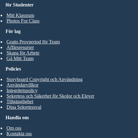
för Studenter
Mitt Klassrum
Photos For Class
För lag
Gratis Provperiod för Team
Affärsresurser
Skapa för Arbete
Gå Mitt Team
Policies
Storyboard Copyright och Användning
Användarvillkor
Integritetspolicy
Sekretess och Säkerhet för Skolor och Elever
Tillgänglighet
Dina Sekretessval
Handla om
Om oss
Kontakta oss