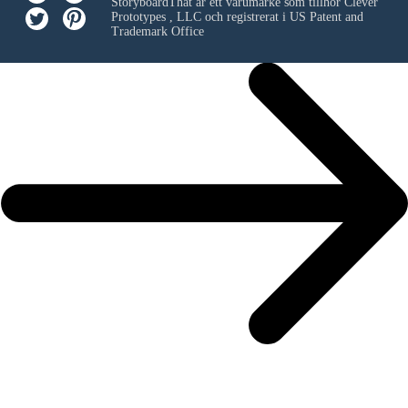
StoryboardThat är ett varumärke som tillhör
Clever
Prototypes , LLC
och registrerat i US Patent and
Trademark Office