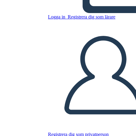
5 W dell'esempio del collegio
elettorale
Logga in
Registrera dig som lärare
Kopiera denna storyboard
SKAPA EN STORYBOARD
SPELA UPP BILDSPEL
LÄS FÖR MIG
Registrera dig som privatperson