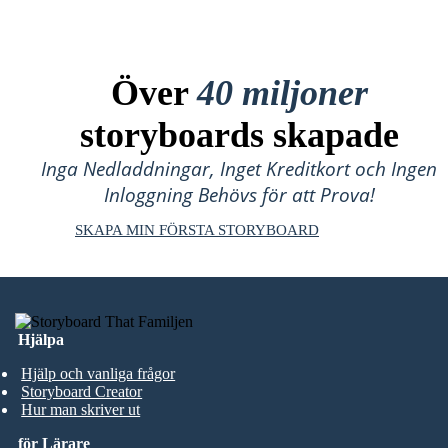
Över
40 miljoner
storyboards skapade
Inga Nedladdningar, Inget Kreditkort och Ingen
Inloggning Behövs för att Prova!
SKAPA MIN FÖRSTA STORYBOARD
Hjälpa
Hjälp och vanliga frågor
Storyboard Creator
Hur man skriver ut
för Lärare