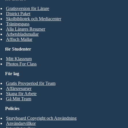
Gratisversion för Lärare
District Paket
Skolbibliotek och Mediacenter
Träningspass
Alla Lärares Resurser
Arbetsbladsmallar
Affisch Mallar
för Studenter
Mitt Klassrum
Photos For Class
För lag
Gratis Provperiod för Team
Affärsresurser
Skapa för Arbete
Gå Mitt Team
Policies
Storyboard Copyright och Användning
Användarvillkor