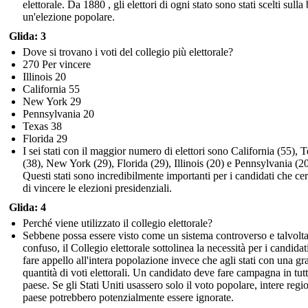
elettorale. Da 1880 , gli elettori di ogni stato sono stati scelti sulla
un'elezione popolare.
Glida: 3
Dove si trovano i voti del collegio più elettorale?
270 Per vincere
Illinois 20
California 55
New York 29
Pennsylvania 20
Texas 38
Florida 29
I sei stati con il maggior numero di elettori sono California (55), 
(38), New York (29), Florida (29), Illinois (20) e Pennsylvania (20
Questi stati sono incredibilmente importanti per i candidati che ce
di vincere le elezioni presidenziali.
Glida: 4
Perché viene utilizzato il collegio elettorale?
Sebbene possa essere visto come un sistema controverso e talvolt
confuso, il Collegio elettorale sottolinea la necessità per i candidat
fare appello all'intera popolazione invece che agli stati con una g
quantità di voti elettorali. Un candidato deve fare campagna in tutt
paese. Se gli Stati Uniti usassero solo il voto popolare, intere regi
paese potrebbero potenzialmente essere ignorate.