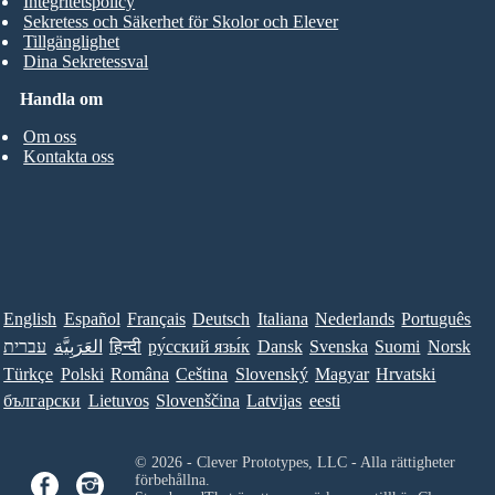
Integritetspolicy
Sekretess och Säkerhet för Skolor och Elever
Tillgänglighet
Dina Sekretessval
Handla om
Om oss
Kontakta oss
English
Español
Français
Deutsch
Italiana
Nederlands
Português
עברית
العَرَبِيَّة
हिन्दी
ру́сский язы́к
Dansk
Svenska
Suomi
Norsk
Türkçe
Polski
Româna
Ceština
Slovenský
Magyar
Hrvatski
български
Lietuvos
Slovenščina
Latvijas
eesti
© 2026 - Clever Prototypes, LLC - Alla rättigheter
förbehållna.