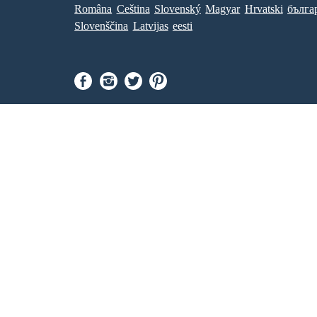
Româna
Ceština
Slovenský
Magyar
Hrvatski
бълга
Slovenščina
Latvijas
eesti