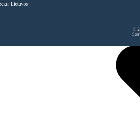
рски
Lietuvos
© 20
Stor