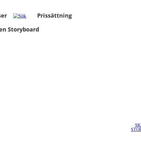
ser
Prissättning
en Storyboard
SK
STO