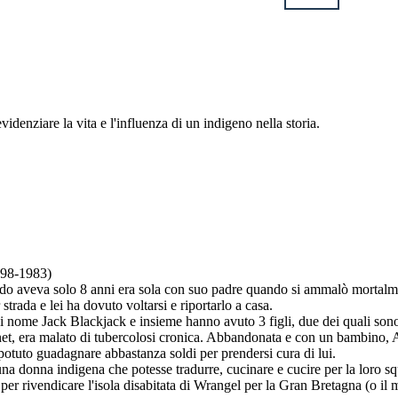
videnziare la vita e l'influenza di un indigeno nella storia.
898-1983)
 aveva solo 8 anni era sola con suo padre quando si ammalò mortalmente
rada e lei ha dovuto voltarsi e riportarlo a casa.
 nome Jack Blackjack e insieme hanno avuto 3 figli, due dei quali sono 
net, era malato di tubercolosi cronica. Abbandonata e con un bambino, Ada
potuto guadagnare abbastanza soldi per prendersi cura di lui.
na donna indigena che potesse tradurre, cucinare e cucire per la loro sq
er rivendicare l'isola disabitata di Wrangel per la Gran Bretagna (o il m