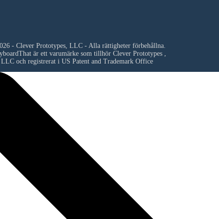
26 - Clever Prototypes, LLC - Alla rättigheter förbehållna.
yboardThat är ett varumärke som tillhör
Clever Prototypes ,
LLC
och registrerat i US Patent and Trademark Office