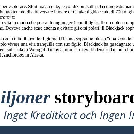
 per esplorare. Sfortunatamente, le condizioni sull'isola erano estremam
i hanno tentato di attraversare il mare di Chukchi ghiacciato di 700 migl
scorbuto.
in vita in modo che possa ricongiungersi con il figlio. Il suo unico comp
he. Doveva anche stare attenta a evitare gli orsi polari! Il Blackjack sop
amoso in tutto il mondo. I giornali l'hanno soprannominata "una vera do
solo vivere una vita tranquilla con suo figlio. Blackjack ha guadagnato 
era sull'isola di Wrangel. Tuttavia, non ha ricevuto denaro dai molti libr
d Anchorage, in Alaska.
iljoner
storyboar
Inget Kreditkort och Ingen 
att Prova!