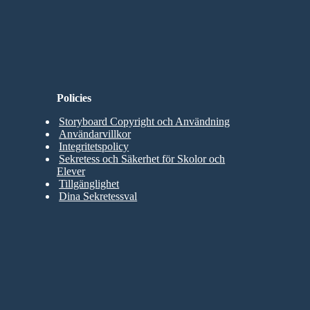
Policies
Storyboard Copyright och Användning
Användarvillkor
Integritetspolicy
Sekretess och Säkerhet för Skolor och
Elever
Tillgänglighet
Dina Sekretessval