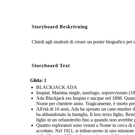
Storyboard Beskrivning
Chiedi agli studenti di creare un poster biografico per e
Storyboard Text
Glida: 1
BLACKJACK ADA
Inupiat, Mamma single, naufrago, sopravvissuto (1
Ada Blackjack era Inupiat e nacque nel 1898. Quando
Nome per chiedere aiuto. Tragicamente, è morto per st
All'età di 16 anni, Ada ha sposato un cane-musher di
ha abbandonato la famiglia. Il loro terzo figlio, Ben
figlio in un orfanotrofio fino a quando non avrebbe 
Quattro esploratori sono venuti a Nome in cerca di u
accettato. Nel 1921, si imbarcarono in una missione p