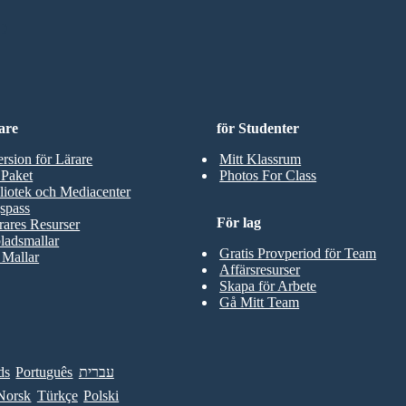
D
are
för Studenter
ersion för Lärare
Mitt Klassrum
 Paket
Photos For Class
liotek och Mediacenter
spass
För lag
rares Resurser
ladsmallar
Gratis Provperiod för Team
 Mallar
Affärsresurser
Skapa för Arbete
Gå Mitt Team
ds
Português
עברית
Norsk
Türkçe
Polski