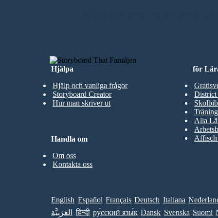
SKAPA MIN FÖRSTA STORYBOAR
Hjälpa
för Lär
Hjälp och vanliga frågor
Gratisv
Storyboard Creator
District
Hur man skriver ut
Skolbib
Träning
Alla Lä
Arbetsb
Affisch
Handla om
Om oss
Kontakta oss
English
Español
Français
Deutsch
Italiana
Nederlan
العَرَبِيَّة
हिन्दी
ру́сский язы́к
Dansk
Svenska
Suomi