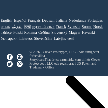
English
Español
Français
Deutsch
Italiana
Nederlands
Português
עברית
العَرَبِيَّة
हिन्दी
ру́сский язы́к
Dansk
Svenska
Suomi
Norsk
Türkçe
Polski
Româna
Ceština
Slovenský
Magyar
Hrvatski
български
Lietuvos
Slovenščina
Latvijas
eesti
© 2026 - Clever Prototypes, LLC - Alla rättigheter
förbehållna.
StoryboardThat är ett varumärke som tillhör
Clever
Prototypes , LLC
och registrerat i US Patent and
Trademark Office