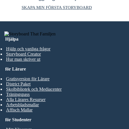
SKAPA MIN FÖRSTA STORYBOARD
Hjälpa
Hjälp och vanliga frågor
Storyboard Creator
Hur man skriver ut
för Lärare
Gratisversion för Lärare
District Paket
Skolbibliotek och Mediacenter
Träningspass
Alla Lärares Resurser
Arbetsbladsmallar
Affisch Mallar
för Studenter