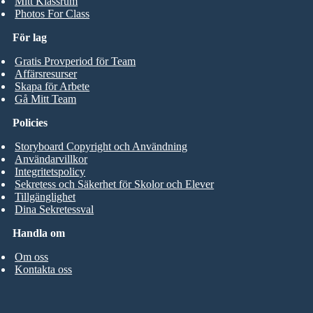
Mitt Klassrum
Photos For Class
För lag
Gratis Provperiod för Team
Affärsresurser
Skapa för Arbete
Gå Mitt Team
Policies
Storyboard Copyright och Användning
Användarvillkor
Integritetspolicy
Sekretess och Säkerhet för Skolor och Elever
Tillgänglighet
Dina Sekretessval
Handla om
Om oss
Kontakta oss