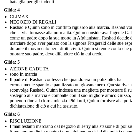
battaglia per gli studenti.
Glida: 4
CLIMAX
NEGOZIO DI REGALI
Rashad e Quinn sono in conflitto riguardo alla marcia. Rashad vo
che la vita tornasse alla normalità. Quinn considerava l'agente Ga
come un padre dopo la sua morte in Afghanistan. Rashad decide d
marciare dopo aver parlato con la signora Fitzgerald delle sue esp
durante il movimento per i diritti civili. Quinn si rende conto che 
onorare suo padre, deve difendere ciò in cui crede.
Glida: 5
AZIONE CADUTA
sono In marcia
Il padre di Rashad confessa che quando era un poliziotto, ha
erroneamente sparato e paralizzato un giovane nero. Questa rivel
sconvolge Rashad. Quinn indossa una maglietta per mostrare il s
sostegno alla marcia e combatte con il suo migliore amico Guzzo,
ponendo fine alla loro amicizia. Più tardi, Quinn fornisce alla poli
dichiarazione di ciò a cui ha assistito.
Glida: 6
RISOLUZIONE
I manifestanti marciano dal negozio di Jerry alla stazione di polizi
Simulano un die in mentre i nomi dei neri uccisi dalla polizia ven