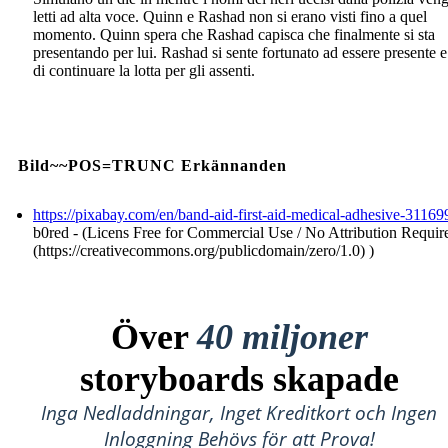
letti ad alta voce. Quinn e Rashad non si erano visti fino a quel
momento. Quinn spera che Rashad capisca che finalmente si sta
presentando per lui. Rashad si sente fortunato ad essere presente e
di continuare la lotta per gli assenti.
Bild~~POS=TRUNC Erkännanden
https://pixabay.com/en/band-aid-first-aid-medical-adhesive-31169
b0red - (Licens Free for Commercial Use / No Attribution Requir
(https://creativecommons.org/publicdomain/zero/1.0) )
Över
40 miljoner
storyboards skapade
Inga Nedladdningar, Inget Kreditkort och Ingen
Inloggning Behövs för att Prova!