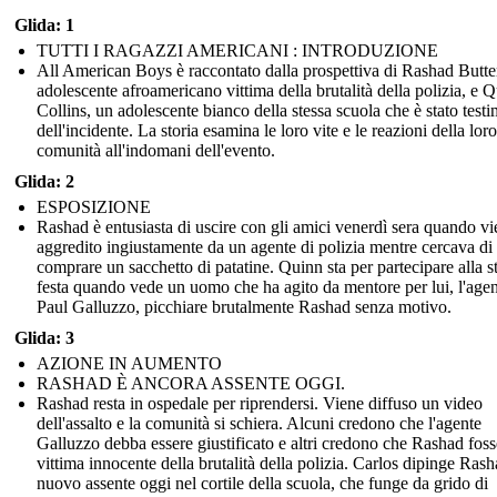
Glida: 1
TUTTI I RAGAZZI AMERICANI : INTRODUZIONE
All American Boys è raccontato dalla prospettiva di Rashad Butte
adolescente afroamericano vittima della brutalità della polizia, e 
Collins, un adolescente bianco della stessa scuola che è stato test
dell'incidente. La storia esamina le loro vite e le reazioni della loro
comunità all'indomani dell'evento.
Glida: 2
ESPOSIZIONE
Rashad è entusiasta di uscire con gli amici venerdì sera quando v
aggredito ingiustamente da un agente di polizia mentre cercava di
comprare un sacchetto di patatine. Quinn sta per partecipare alla s
festa quando vede un uomo che ha agito da mentore per lui, l'age
Paul Galluzzo, picchiare brutalmente Rashad senza motivo.
Glida: 3
AZIONE IN AUMENTO
RASHAD È ANCORA ASSENTE OGGI.
Rashad resta in ospedale per riprendersi. Viene diffuso un video
dell'assalto e la comunità si schiera. Alcuni credono che l'agente
Galluzzo debba essere giustificato e altri credono che Rashad fos
vittima innocente della brutalità della polizia. Carlos dipinge Rash
nuovo assente oggi nel cortile della scuola, che funge da grido di