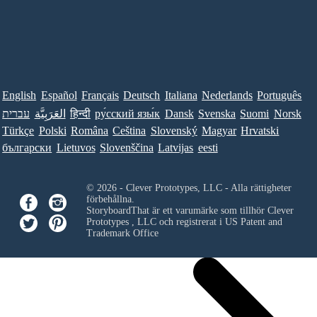
English
Español
Français
Deutsch
Italiana
Nederlands
Português
עברית
العَرَبِيَّة
हिन्दी
ру́сский язы́к
Dansk
Svenska
Suomi
Norsk
Türkçe
Polski
Româna
Ceština
Slovenský
Magyar
Hrvatski
български
Lietuvos
Slovenščina
Latvijas
eesti
© 2026 - Clever Prototypes, LLC - Alla rättigheter
förbehållna.
StoryboardThat är ett varumärke som tillhör
Clever
Prototypes , LLC
och registrerat i US Patent and
Trademark Office