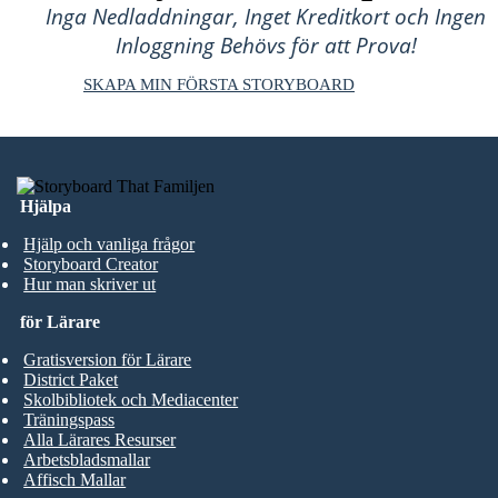
Inga Nedladdningar, Inget Kreditkort och Ingen
Inloggning Behövs för att Prova!
SKAPA MIN FÖRSTA STORYBOARD
Hjälpa
Hjälp och vanliga frågor
Storyboard Creator
Hur man skriver ut
för Lärare
Gratisversion för Lärare
District Paket
Skolbibliotek och Mediacenter
Träningspass
Alla Lärares Resurser
Arbetsbladsmallar
Affisch Mallar