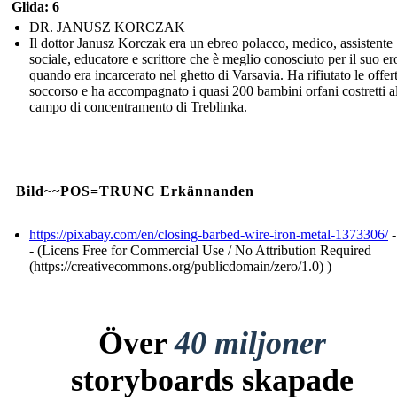
Glida: 6
DR. JANUSZ KORCZAK
Il dottor Janusz Korczak era un ebreo polacco, medico, assistente
sociale, educatore e scrittore che è meglio conosciuto per il suo e
quando era incarcerato nel ghetto di Varsavia. Ha rifiutato le offert
soccorso e ha accompagnato i quasi 200 bambini orfani costretti a
campo di concentramento di Treblinka.
Bild~~POS=TRUNC Erkännanden
https://pixabay.com/en/closing-barbed-wire-iron-metal-1373306/
-
- (Licens Free for Commercial Use / No Attribution Required
(https://creativecommons.org/publicdomain/zero/1.0) )
Över
40 miljoner
storyboards skapade