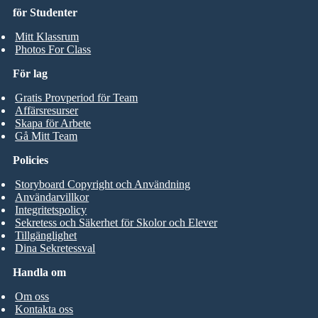
för Studenter
Mitt Klassrum
Photos For Class
För lag
Gratis Provperiod för Team
Affärsresurser
Skapa för Arbete
Gå Mitt Team
Policies
Storyboard Copyright och Användning
Användarvillkor
Integritetspolicy
Sekretess och Säkerhet för Skolor och Elever
Tillgänglighet
Dina Sekretessval
Handla om
Om oss
Kontakta oss