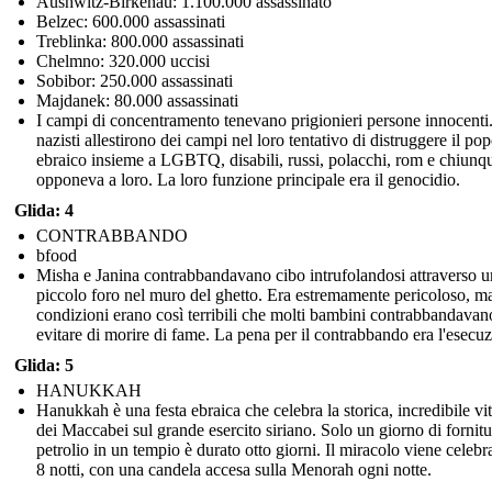
Aushwitz-Birkenau: 1.100.000 assassinato
Belzec: 600.000 assassinati
Treblinka: 800.000 assassinati
Chelmno: 320.000 uccisi
Sobibor: 250.000 assassinati
Majdanek: 80.000 assassinati
I campi di concentramento tenevano prigionieri persone innocenti.
nazisti allestirono dei campi nel loro tentativo di distruggere il po
ebraico insieme a LGBTQ, disabili, russi, polacchi, rom e chiunqu
opponeva a loro. La loro funzione principale era il genocidio.
Glida: 4
CONTRABBANDO
bfood
Misha e Janina contrabbandavano cibo intrufolandosi attraverso u
piccolo foro nel muro del ghetto. Era estremamente pericoloso, ma
condizioni erano così terribili che molti bambini contrabbandavan
evitare di morire di fame. La pena per il contrabbando era l'esecu
Glida: 5
HANUKKAH
Hanukkah è una festa ebraica che celebra la storica, incredibile vit
dei Maccabei sul grande esercito siriano. Solo un giorno di fornitu
petrolio in un tempio è durato otto giorni. Il miracolo viene celebr
8 notti, con una candela accesa sulla Menorah ogni notte.