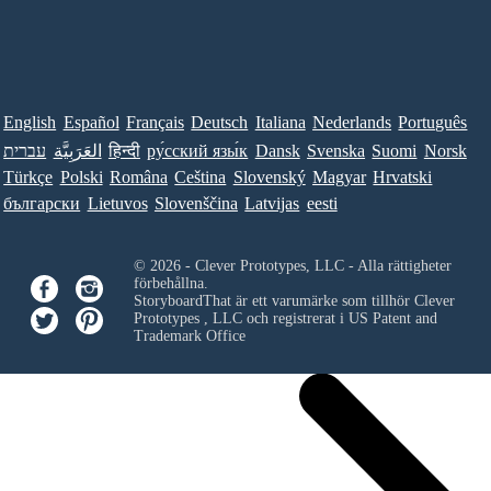
English
Español
Français
Deutsch
Italiana
Nederlands
Português
עברית
العَرَبِيَّة
हिन्दी
ру́сский язы́к
Dansk
Svenska
Suomi
Norsk
Türkçe
Polski
Româna
Ceština
Slovenský
Magyar
Hrvatski
български
Lietuvos
Slovenščina
Latvijas
eesti
© 2026 - Clever Prototypes, LLC - Alla rättigheter
förbehållna.
StoryboardThat är ett varumärke som tillhör
Clever
Prototypes , LLC
och registrerat i US Patent and
Trademark Office