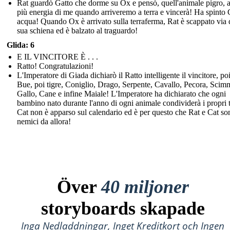
Rat guardò Gatto che dorme su Ox e pensò, quell'animale pigro, 
più energia di me quando arriveremo a terra e vincerà! Ha spinto 
acqua! Quando Ox è arrivato sulla terraferma, Rat è scappato via 
sua schiena ed è balzato al traguardo!
Glida: 6
E IL VINCITORE È . . .
Ratto! Congratulazioni!
L'Imperatore di Giada dichiarò il Ratto intelligente il vincitore, po
Bue, poi tigre, Coniglio, Drago, Serpente, Cavallo, Pecora, Scim
Gallo, Cane e infine Maiale! L'Imperatore ha dichiarato che ogni
bambino nato durante l'anno di ogni animale condividerà i propri t
Cat non è apparso sul calendario ed è per questo che Rat e Cat son
nemici da allora!
Över
40 miljoner
storyboards skapade
Inga Nedladdningar, Inget Kreditkort och Ingen