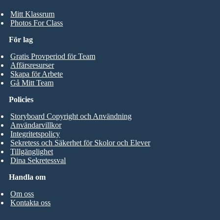
Mitt Klassrum
Photos For Class
För lag
Gratis Provperiod för Team
Affärsresurser
Skapa för Arbete
Gå Mitt Team
Policies
Storyboard Copyright och Användning
Användarvillkor
Integritetspolicy
Sekretess och Säkerhet för Skolor och Elever
Tillgänglighet
Dina Sekretessval
Handla om
Om oss
Kontakta oss