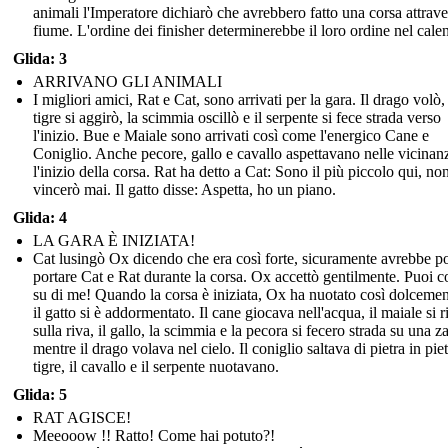
animali l'Imperatore dichiarò che avrebbero fatto una corsa attrave
fiume. L'ordine dei finisher determinerebbe il loro ordine nel cale
Glida: 3
ARRIVANO GLI ANIMALI
I migliori amici, Rat e Cat, sono arrivati per la gara. Il drago volò,
tigre si aggirò, la scimmia oscillò e il serpente si fece strada verso
l'inizio. Bue e Maiale sono arrivati così come l'energico Cane e
Coniglio. Anche pecore, gallo e cavallo aspettavano nelle vicinan
l'inizio della corsa. Rat ha detto a Cat: Sono il più piccolo qui, no
vincerò mai. Il gatto disse: Aspetta, ho un piano.
Glida: 4
LA GARA È INIZIATA!
Cat lusingò Ox dicendo che era così forte, sicuramente avrebbe p
portare Cat e Rat durante la corsa. Ox accettò gentilmente. Puoi c
su di me! Quando la corsa è iniziata, Ox ha nuotato così dolceme
il gatto si è addormentato. Il cane giocava nell'acqua, il maiale si r
sulla riva, il gallo, la scimmia e la pecora si fecero strada su una za
mentre il drago volava nel cielo. Il coniglio saltava di pietra in piet
tigre, il cavallo e il serpente nuotavano.
Glida: 5
RAT AGISCE!
Meeooow !! Ratto! Come hai potuto?!