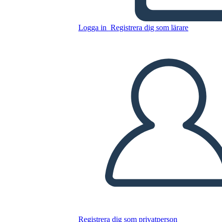
Antica Cina Accesa
Connessione
Logga in
Registrera dig som lärare
Kopiera denna storyboard
SKAPA EN STORYBOARD
SPELA UPP BILDSPEL
LÄS FÖR MIG
Registrera dig som privatperson