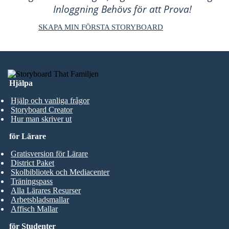
Inloggning Behövs för att Prova!
SKAPA MIN FÖRSTA STORYBOARD
Hjälpa
Hjälp och vanliga frågor
Storyboard Creator
Hur man skriver ut
för Lärare
Gratisversion för Lärare
District Paket
Skolbibliotek och Mediacenter
Träningspass
Alla Lärares Resurser
Arbetsbladsmallar
Affisch Mallar
för Studenter