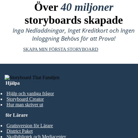
Över
40 miljoner
storyboards skapade
Inga Nedladdningar, Inget Kreditkort och Ingen
Inloggning Behövs för att Prova!
SKAPA MIN FÖRSTA STORYBOARD
Hjälpa
Hjälp och vanliga frågor
Storyboard Creator
Hur man skriver ut
för Lärare
Gratisversion för Lärare
District Paket
Skolbibliotek och Mediacenter