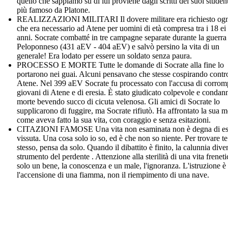
quello che sappiamo su di lui proviene dagli scritti dei suoi studenti
più famoso da Platone.
REALIZZAZIONI MILITARI Il dovere militare era richiesto ogn
che era necessario ad Atene per uomini di età compresa tra i 18 ei
anni. Socrate combatté in tre campagne separate durante la guerra
Peloponneso (431 aEV - 404 aEV) e salvò persino la vita di un
generale! Era lodato per essere un soldato senza paura.
PROCESSO E MORTE Tutte le domande di Socrate alla fine lo
portarono nei guai. Alcuni pensavano che stesse cospirando contr
Atene. Nel 399 aEV Socrate fu processato con l'accusa di corrom
giovani di Atene e di eresia. È stato giudicato colpevole e condan
morte bevendo succo di cicuta velenosa. Gli amici di Socrate lo
supplicarono di fuggire, ma Socrate rifiutò. Ha affrontato la sua m
come aveva fatto la sua vita, con coraggio e senza esitazioni.
CITAZIONI FAMOSE Una vita non esaminata non è degna di es
vissuta. Una cosa solo io so, ed è che non so niente. Per trovare te
stesso, pensa da solo. Quando il dibattito è finito, la calunnia dive
strumento del perdente . Attenzione alla sterilità di una vita freneti
solo un bene, la conoscenza e un male, l'ignoranza. L'istruzione è
l'accensione di una fiamma, non il riempimento di una nave.