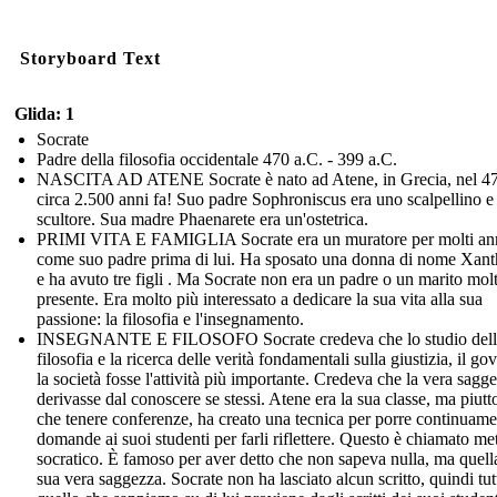
Storyboard Text
Glida: 1
Socrate
Padre della filosofia occidentale 470 a.C. - 399 a.C.
NASCITA AD ATENE Socrate è nato ad Atene, in Grecia, nel 47
circa 2.500 anni fa! Suo padre Sophroniscus era uno scalpellino e
scultore. Sua madre Phaenarete era un'ostetrica.
PRIMI VITA E FAMIGLIA Socrate era un muratore per molti ann
come suo padre prima di lui. Ha sposato una donna di nome Xant
e ha avuto tre figli . Ma Socrate non era un padre o un marito mol
presente. Era molto più interessato a dedicare la sua vita alla sua
passione: la filosofia e l'insegnamento.
INSEGNANTE E FILOSOFO Socrate credeva che lo studio dell
filosofia e la ricerca delle verità fondamentali sulla giustizia, il go
la società fosse l'attività più importante. Credeva che la vera sagg
derivasse dal conoscere se stessi. Atene era la sua classe, ma piutt
che tenere conferenze, ha creato una tecnica per porre continuame
domande ai suoi studenti per farli riflettere. Questo è chiamato m
socratico. È famoso per aver detto che non sapeva nulla, ma quella
sua vera saggezza. Socrate non ha lasciato alcun scritto, quindi tut