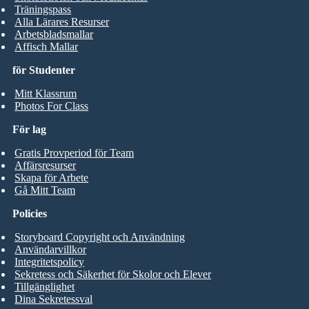
Träningspass
Alla Lärares Resurser
Arbetsbladsmallar
Affisch Mallar
för Studenter
Mitt Klassrum
Photos For Class
För lag
Gratis Provperiod för Team
Affärsresurser
Skapa för Arbete
Gå Mitt Team
Policies
Storyboard Copyright och Användning
Användarvillkor
Integritetspolicy
Sekretess och Säkerhet för Skolor och Elever
Tillgänglighet
Dina Sekretessval