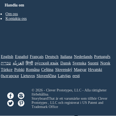
Handla om
Om oss
Kontakta oss
English
Español
Français
Deutsch
Italiana
Nederlands
Português
עברית
العَرَبِيَّة
हिन्दी
ру́сский язы́к
Dansk
Svenska
Suomi
Norsk
Türkçe
Polski
Româna
Ceština
Slovenský
Magyar
Hrvatski
български
Lietuvos
Slovenščina
Latvijas
eesti
© 2026 - Clever Prototypes, LLC - Alla rättigheter
förbehållna.
StoryboardThat är ett varumärke som tillhör
Clever
Prototypes , LLC
och registrerat i US Patent and
Trademark Office