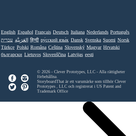
English
Español
Français
Deutsch
Italiana
Nederlands
Português
עברית
العَرَبِيَّة
हिन्दी
ру́сский язы́к
Dansk
Svenska
Suomi
Norsk
Türkçe
Polski
Româna
Ceština
Slovenský
Magyar
Hrvatski
български
Lietuvos
Slovenščina
Latvijas
eesti
© 2026 - Clever Prototypes, LLC - Alla rättigheter
förbehållna.
StoryboardThat är ett varumärke som tillhör
Clever
Prototypes , LLC
och registrerat i US Patent and
Trademark Office