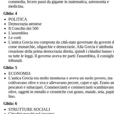
commedia, fecero passi da gigante in matematica, astronomia e
medicina.
Glida: 4
POLITICA
Democrazia ateniese
Il Concilio dei 500
L'assemblea
Le corti
L'antica Grecia era composta da città-stato governate da governi d
come monarchie, oligarchie e democrazie. Alla Grecia è attribuita 
creazione della prima democrazia diretta, quindi i cittadini hanno 
su tutte le leggi. Il governo aveva tre parti: l'assemblea, il consiglio
tribunali.
Glida: 5
ECONOMIA
L'antica Grecia era molto montuosa e aveva un suolo povero, ma
coltivavano olive e uva e allevavano pecore, capre e api. Erano a
pescatori e subacquei. Commercianti e commercianti scambiavano
olive, oggetti in metallo e ceramiche con grano, maiale, seta, papi
lino.
Glida: 6
STRUTTURE SOCIALI
Cittadini maschi nel governo