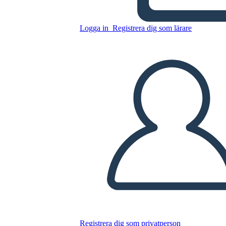
Kopiera denna storyboard
Logga in
Registrera dig som lärare
SKAPA EN STORYBOARD
SPELA UPP BILDSPEL
LÄS FÖR MIG
Registrera dig som privatperson