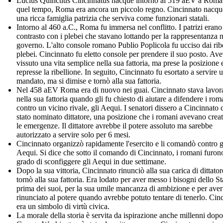
Lucius Quinctius Cincinnatus nacque intorno al 519 aEV a Roma
quel tempo, Roma era ancora un piccolo regno. Cincinnato nacqu
una ricca famiglia patrizia che serviva come funzionari statali.
Intorno al 460 a.C., Roma fu immersa nel conflitto. I patrizi erano
contrasto con i plebei che stavano lottando per la rappresentanza n
governo. L'alto console romano Publio Poplicola fu ucciso dai ribe
plebei. Cincinnato fu eletto console per prendere il suo posto. Av
vissuto una vita semplice nella sua fattoria, ma prese la posizione 
represse la ribellione. In seguito, Cincinnato fu esortato a servire u
mandato, ma si dimise e tornò alla sua fattoria.
Nel 458 aEV Roma era di nuovo nei guai. Cincinnato stava lavo
nella sua fattoria quando gli fu chiesto di aiutare a difendere i rom
contro un vicino rivale, gli Aequi. I senatori dissero a Cincinnato 
stato nominato dittatore, una posizione che i romani avevano crea
le emergenze. Il dittatore avrebbe il potere assoluto ma sarebbe
autorizzato a servire solo per 6 mesi.
Cincinnato organizzò rapidamente l'esercito e li comandò contro g
Aequi. Si dice che sotto il comando di Cincinnato, i romani furon
grado di sconfiggere gli Aequi in due settimane.
Dopo la sua vittoria, Cincinnato rinunciò alla sua carica di dittator
tornò alla sua fattoria. Era lodato per aver messo i bisogni dello St
prima dei suoi, per la sua umile mancanza di ambizione e per aver
rinunciato al potere quando avrebbe potuto tentare di tenerlo. Cin
era un simbolo di virtù civica.
La morale della storia è servita da ispirazione anche millenni dopo