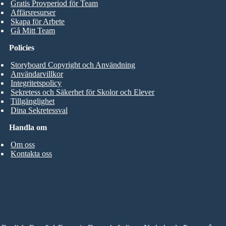
Gratis Provperiod för Team
Affärsresurser
Skapa för Arbete
Gå Mitt Team
Policies
Storyboard Copyright och Användning
Användarvillkor
Integritetspolicy
Sekretess och Säkerhet för Skolor och Elever
Tillgänglighet
Dina Sekretessval
Handla om
Om oss
Kontakta oss