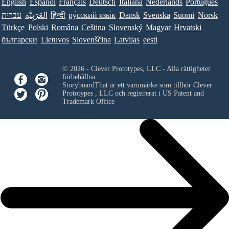
English
Español
Français
Deutsch
Italiana
Nederlands
Português
עברית
العَرَبِيَّة
हिन्दी
ру́сский язы́к
Dansk
Svenska
Suomi
Norsk
Türkçe
Polski
Româna
Ceština
Slovenský
Magyar
Hrvatski
български
Lietuvos
Slovenščina
Latvijas
eesti
© 2026 - Clever Prototypes, LLC - Alla rättigheter
förbehållna.
StoryboardThat är ett varumärke som tillhör
Clever
Prototypes , LLC
och registrerat i US Patent and
Trademark Office