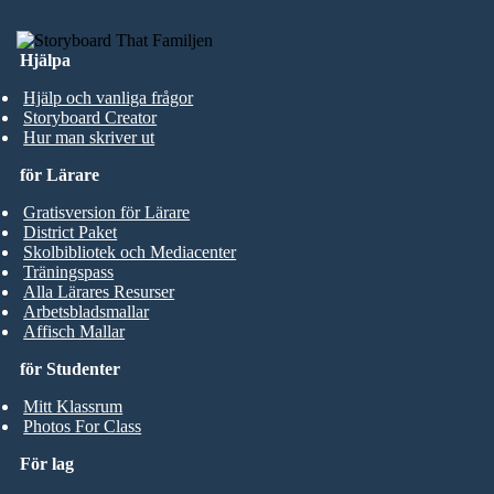
Hjälpa
Hjälp och vanliga frågor
Storyboard Creator
Hur man skriver ut
för Lärare
Gratisversion för Lärare
District Paket
Skolbibliotek och Mediacenter
Träningspass
Alla Lärares Resurser
Arbetsbladsmallar
Affisch Mallar
för Studenter
Mitt Klassrum
Photos For Class
För lag