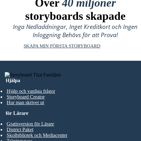
Över
40 miljoner
storyboards skapade
Inga Nedladdningar, Inget Kreditkort och Ingen
Inloggning Behövs för att Prova!
SKAPA MIN FÖRSTA STORYBOARD
Hjälpa
Hjälp och vanliga frågor
Storyboard Creator
Hur man skriver ut
för Lärare
Gratisversion för Lärare
District Paket
Skolbibliotek och Mediacenter
Träningspass