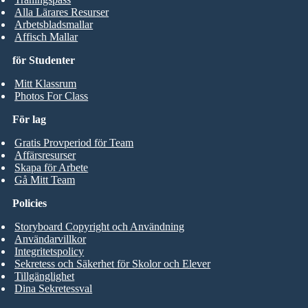
Alla Lärares Resurser
Arbetsbladsmallar
Affisch Mallar
för Studenter
Mitt Klassrum
Photos For Class
För lag
Gratis Provperiod för Team
Affärsresurser
Skapa för Arbete
Gå Mitt Team
Policies
Storyboard Copyright och Användning
Användarvillkor
Integritetspolicy
Sekretess och Säkerhet för Skolor och Elever
Tillgänglighet
Dina Sekretessval