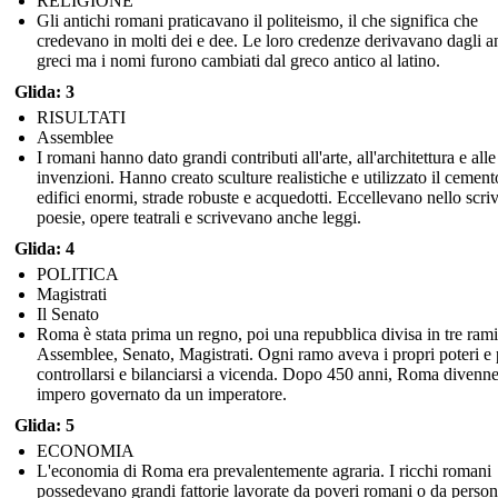
RELIGIONE
Gli antichi romani praticavano il politeismo, il che significa che
credevano in molti dei e dee. Le loro credenze derivavano dagli an
greci ma i nomi furono cambiati dal greco antico al latino.
Glida: 3
RISULTATI
Assemblee
I romani hanno dato grandi contributi all'arte, all'architettura e alle
invenzioni. Hanno creato sculture realistiche e utilizzato il cement
edifici enormi, strade robuste e acquedotti. Eccellevano nello scri
poesie, opere teatrali e scrivevano anche leggi.
Glida: 4
POLITICA
Magistrati
Il Senato
Roma è stata prima un regno, poi una repubblica divisa in tre rami
Assemblee, Senato, Magistrati. Ogni ramo aveva i propri poteri e
controllarsi e bilanciarsi a vicenda. Dopo 450 anni, Roma divenn
impero governato da un imperatore.
Glida: 5
ECONOMIA
L'economia di Roma era prevalentemente agraria. I ricchi romani
possedevano grandi fattorie lavorate da poveri romani o da perso