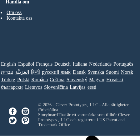
Handla om
Om oss
Kontakta oss
English
Español
Français
Deutsch
Italiana
Nederlands
Português
עברית
العَرَبِيَّة
हिन्दी
ру́сский язы́к
Dansk
Svenska
Suomi
Norsk
Türkçe
Polski
Româna
Ceština
Slovenský
Magyar
Hrvatski
български
Lietuvos
Slovenščina
Latvijas
eesti
© 2026 - Clever Prototypes, LLC - Alla rättigheter
förbehållna.
StoryboardThat är ett varumärke som tillhör
Clever
Prototypes , LLC
och registrerat i US Patent and
Trademark Office