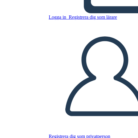
Antica Roma GRAPES
Esempio
Logga in
Registrera dig som lärare
Kopiera denna storyboard
SKAPA EN STORYBOARD
SPELA UPP BILDSPEL
LÄS FÖR MIG
Registrera dig som privatperson