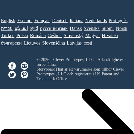
English
Español
Français
Deutsch
Italiana
Nederlands
Português
עברית
العَرَبِيَّة
हिन्दी
ру́сский язы́к
Dansk
Svenska
Suomi
Norsk
Türkçe
Polski
Româna
Ceština
Slovenský
Magyar
Hrvatski
български
Lietuvos
Slovenščina
Latvijas
eesti
© 2026 - Clever Prototypes, LLC - Alla rättigheter
förbehållna.
StoryboardThat är ett varumärke som tillhör
Clever
Prototypes , LLC
och registrerat i US Patent and
Trademark Office