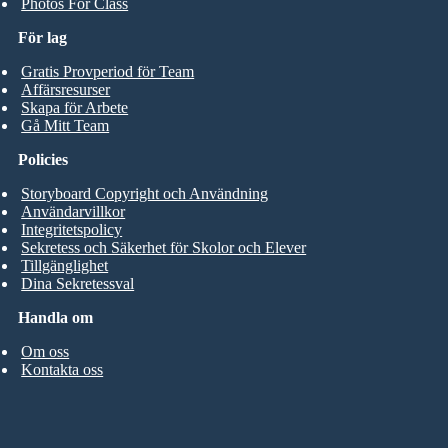
Photos For Class
För lag
Gratis Provperiod för Team
Affärsresurser
Skapa för Arbete
Gå Mitt Team
Policies
Storyboard Copyright och Användning
Användarvillkor
Integritetspolicy
Sekretess och Säkerhet för Skolor och Elever
Tillgänglighet
Dina Sekretessval
Handla om
Om oss
Kontakta oss