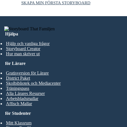
SKAPA MIN FÖRSTA STORYBOARD
Hjälpa
Hjälp och vanliga frågor
Storyboard Creator
Hur man skriver ut
för Lärare
Gratisversion för Lärare
District Paket
Skolbibliotek och Mediacenter
Träningspass
Alla Lärares Resurser
Arbetsbladsmallar
Affisch Mallar
för Studenter
Mitt Klassrum