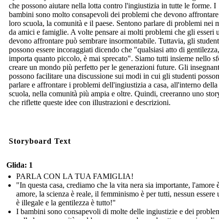
che possono aiutare nella lotta contro l'ingiustizia in tutte le forme. I
bambini sono molto consapevoli dei problemi che devono affrontare
loro scuola, la comunità e il paese. Sentono parlare di problemi nei 
da amici e famiglie. A volte pensare ai molti problemi che gli esseri
devono affrontare può sembrare insormontabile. Tuttavia, gli student
possono essere incoraggiati dicendo che "qualsiasi atto di gentilezza
importa quanto piccolo, è mai sprecato". Siamo tutti insieme nello sf
creare un mondo più perfetto per le generazioni future. Gli insegnant
possono facilitare una discussione sui modi in cui gli studenti posso
parlare e affrontare i problemi dell'ingiustizia a casa, all'interno della
scuola, nella comunità più ampia e oltre. Quindi, creeranno uno sto
che riflette queste idee con illustrazioni e descrizioni.
Storyboard Text
Glida: 1
PARLA CON LA TUA FAMIGLIA!
"In questa casa, crediamo che la vita nera sia importante, l'amore 
amore, la scienza è reale, il femminismo è per tutti, nessun esser
è illegale e la gentilezza è tutto!"
I bambini sono consapevoli di molte delle ingiustizie e dei proble