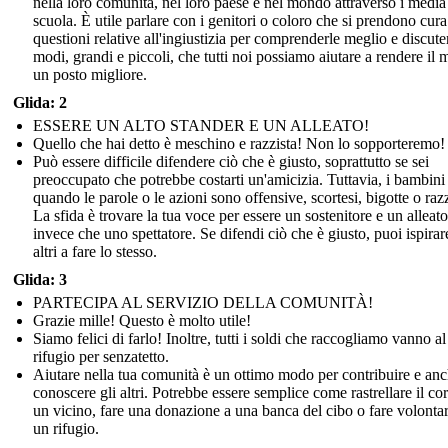
nella loro comunità, nel loro paese e nel mondo attraverso i media
scuola. È utile parlare con i genitori o coloro che si prendono cura
questioni relative all'ingiustizia per comprenderle meglio e discuter
modi, grandi e piccoli, che tutti noi possiamo aiutare a rendere il
un posto migliore.
Glida: 2
ESSERE UN ALTO STANDER E UN ALLEATO!
Quello che hai detto è meschino e razzista! Non lo sopporteremo!
Può essere difficile difendere ciò che è giusto, soprattutto se sei
preoccupato che potrebbe costarti un'amicizia. Tuttavia, i bambin
quando le parole o le azioni sono offensive, scortesi, bigotte o razz
La sfida è trovare la tua voce per essere un sostenitore e un alleato
invece che uno spettatore. Se difendi ciò che è giusto, puoi ispirare
altri a fare lo stesso.
Glida: 3
PARTECIPA AL SERVIZIO DELLA COMUNITÀ!
Grazie mille! Questo è molto utile!
Siamo felici di farlo! Inoltre, tutti i soldi che raccogliamo vanno al
rifugio per senzatetto.
Aiutare nella tua comunità è un ottimo modo per contribuire e anc
conoscere gli altri. Potrebbe essere semplice come rastrellare il cort
un vicino, fare una donazione a una banca del cibo o fare volontar
un rifugio.