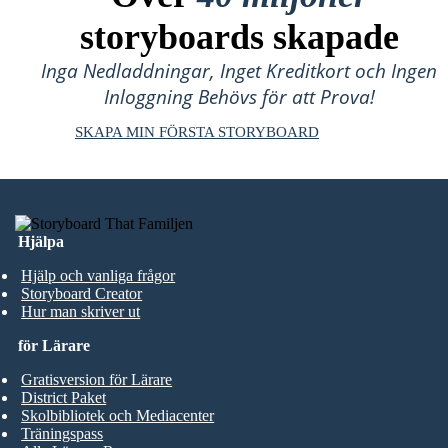
storyboards skapade
Inga Nedladdningar, Inget Kreditkort och Ingen
Inloggning Behövs för att Prova!
SKAPA MIN FÖRSTA STORYBOARD
Hjälpa
Hjälp och vanliga frågor
Storyboard Creator
Hur man skriver ut
för Lärare
Gratisversion för Lärare
District Paket
Skolbibliotek och Mediacenter
Träningspass