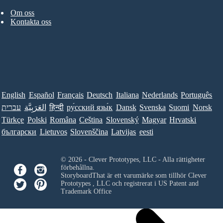
Om oss
Kontakta oss
English
Español
Français
Deutsch
Italiana
Nederlands
Português
עברית
العَرَبِيَّة
हिन्दी
ру́сский язы́к
Dansk
Svenska
Suomi
Norsk
Türkçe
Polski
Româna
Ceština
Slovenský
Magyar
Hrvatski
български
Lietuvos
Slovenščina
Latvijas
eesti
© 2026 - Clever Prototypes, LLC - Alla rättigheter
förbehållna.
StoryboardThat är ett varumärke som tillhör
Clever
Prototypes , LLC
och registrerat i US Patent and
Trademark Office