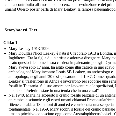
che ha contribuito alla nostra conoscenza dell'evoluzione e dei primi
umani! Questo poster parla di Mary Leakey, la famosa paleoantropo
Storyboard Text
Glida: 1
Mary Leakey 1913-1996
Mary Douglas Nicol Leakey è nata il 6 febbraio 1913 a Londra, i
Inghilterra. Era la figlia di un artista e adorava disegnare. Mary a
usato questo talento nella sua carriera in paleoantropologia. Quan
Mary aveva solo 17 anni, ha agito come illustratrice in uno scavo
archeologico! Mary incontrò Louis SB Leakey, un archeologo e
antropologo, negli anni '30 e si sposarono nel 1937. Come squadra
Leakey si trasferirono in Africa e lavorarono per scoprire una serie
fossili in Tanzania. Sul suo amore per l'avventura e le spedizioni,
ha detto: "Preferirei stare in una tenda che in una casa!"
Nel 1948, Maria ha scoperto il cranio fossile parziale di un antena
entrambe le scimmie e gli esseri umani chiamati Proconsulafricanu
ritiene che abbia 18 milioni di anni ed è considerata una scoperta
fondamentale. Nel 1959, Mary scoprì il fossile del cranio parziale
umano primitivo conosciuto oggi come Australopithecus boisei . 