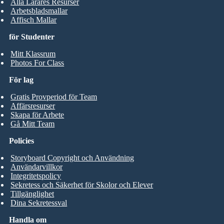
Alla Lärares Resurser
Arbetsbladsmallar
Affisch Mallar
för Studenter
Mitt Klassrum
Photos For Class
För lag
Gratis Provperiod för Team
Affärsresurser
Skapa för Arbete
Gå Mitt Team
Policies
Storyboard Copyright och Användning
Användarvillkor
Integritetspolicy
Sekretess och Säkerhet för Skolor och Elever
Tillgänglighet
Dina Sekretessval
Handla om