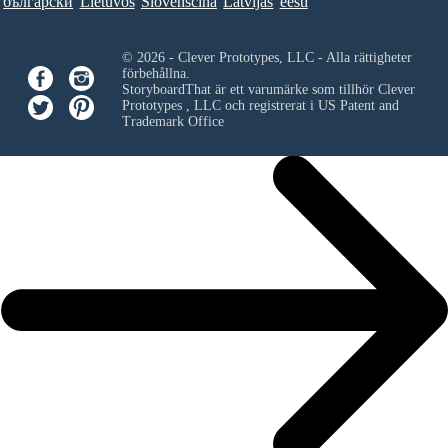
български
Lietuvos
Slovenščina
Latvijas
eesti
© 2026 - Clever Prototypes, LLC - Alla rättigheter
förbehållna.
StoryboardThat är ett varumärke som tillhör
Clever
Prototypes , LLC
och registrerat i US Patent and
Trademark Office