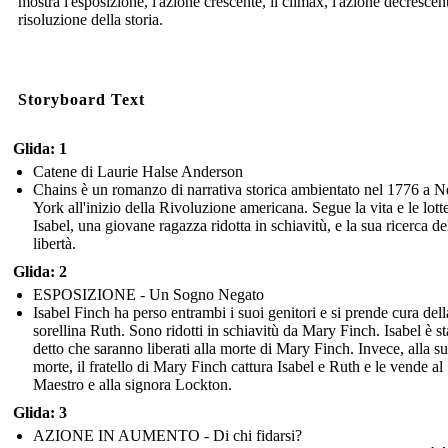
mostra l'esposizione, l'azione crescente, il climax, l'azione decrescent
risoluzione della storia.
Storyboard Text
Glida: 1
Catene di Laurie Halse Anderson
Chains è un romanzo di narrativa storica ambientato nel 1776 a 
York all'inizio della Rivoluzione americana. Segue la vita e le lotte
Isabel, una giovane ragazza ridotta in schiavitù, e la sua ricerca de
libertà.
Glida: 2
ESPOSIZIONE - Un Sogno Negato
Isabel Finch ha perso entrambi i suoi genitori e si prende cura dell
sorellina Ruth. Sono ridotti in schiavitù da Mary Finch. Isabel è st
detto che saranno liberati alla morte di Mary Finch. Invece, alla s
morte, il fratello di Mary Finch cattura Isabel e Ruth e le vende al
Maestro e alla signora Lockton.
Glida: 3
AZIONE IN AUMENTO - Di chi fidarsi?