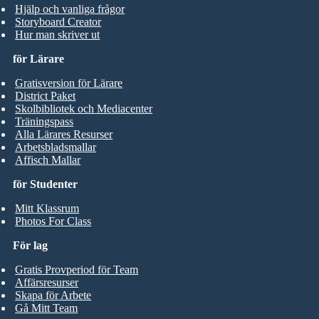
Hjälp och vanliga frågor
Storyboard Creator
Hur man skriver ut
för Lärare
Gratisversion för Lärare
District Paket
Skolbibliotek och Mediacenter
Träningspass
Alla Lärares Resurser
Arbetsbladsmallar
Affisch Mallar
för Studenter
Mitt Klassrum
Photos For Class
För lag
Gratis Provperiod för Team
Affärsresurser
Skapa för Arbete
Gå Mitt Team