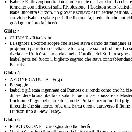
Isabel e Ruth vengono trattate crudelmente dai Lockton. La città è
fermento con i discorsi sulla Rivoluzione. I Lockton sono lealisti
Isabel incontra Curzon, un giovane schiavo di un fedele patriota.
convince Isabel a spiare per i ribelli come fa, credendo che potreb
guadagnare loro la libertà.
Glida: 4
CLIMAX - Rivelazioni
La signora Lockton scopre che Isabel stava dando da mangiare ai
prigionieri patrioti e sospetta che lei lo spia e sia un traditore. La 
rivela che Ruth è stata mandata nella Carolina del Sud. In segno di
Isabel getta nel fuoco il biglietto segreto che stava contrabbandand
Patriots.
Glida: 5
AZIONE CADUTA - Fuga
Passaggio
Isabel è già stata ingannata dai Patriots e si rende conto che ha bi
di prendere la sua libertà da sola. Finge un lasciapassare da Maste
Lockton e fugge nel cuore della notte. Porta Curzon fuori di prigi
fingendo che sia morto, ruba una barca e rema attraverso il fiume
Hudson fino al New Jersey.
Glida: 6
RISOLUZIONE - Uno sguardo alla libertà
Questo è il primo libro di una serie in tre parti. Il romanzo si conc