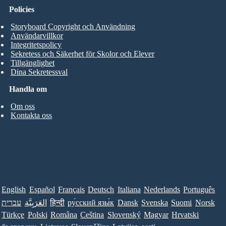
Policies
Storyboard Copyright och Användning
Användarvillkor
Integritetspolicy
Sekretess och Säkerhet för Skolor och Elever
Tillgänglighet
Dina Sekretessval
Handla om
Om oss
Kontakta oss
English
Español
Français
Deutsch
Italiana
Nederlands
Português
עברית
العَرَبِيَّة
हिन्दी
ру́сский язы́к
Dansk
Svenska
Suomi
Norsk
Türkçe
Polski
Româna
Ceština
Slovenský
Magyar
Hrvatski