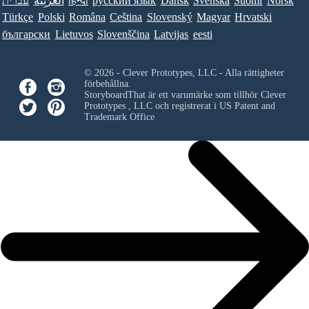
עברית
العَرَبِيَّة
हिन्दी
ру́сский язы́к
Dansk
Svenska
Suomi
Norsk
Türkçe
Polski
Româna
Ceština
Slovenský
Magyar
Hrvatski
български
Lietuvos
Slovenščina
Latvijas
eesti
© 2026 - Clever Prototypes, LLC - Alla rättigheter
förbehållna.
StoryboardThat är ett varumärke som tillhör
Clever
Prototypes , LLC
och registrerat i US Patent and
Trademark Office