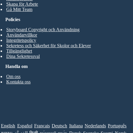
Skapa för Arbete
Gå Mitt Team
Policies
Storyboard Copyright och Användning
Användarvillkor
Integritetspolicy
Sekretess och Säkerhet för Skolor och Elever
Tillgänglighet
Dina Sekretessval
Handla om
Om oss
Kontakta oss
English
Español
Français
Deutsch
Italiana
Nederlands
Português