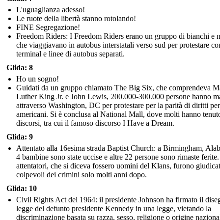
L'uguaglianza adesso!
Le ruote della libertà stanno rotolando!
FINE Segregazione!
Freedom Riders: I Freedom Riders erano un gruppo di bianchi e n
che viaggiavano in autobus interstatali verso sud per protestare co
terminal e linee di autobus separati.
Glida: 8
Ho un sogno!
Guidati da un gruppo chiamato The Big Six, che comprendeva Ma
Luther King Jr. e John Lewis, 200.000-300.000 persone hanno ma
attraverso Washington, DC per protestare per la parità di diritti per
americani. Si è conclusa al National Mall, dove molti hanno tenut
discorsi, tra cui il famoso discorso I Have a Dream.
Glida: 9
Attentato alla 16esima strada Baptist Church: a Birmingham, Ala
4 bambine sono state uccise e altre 22 persone sono rimaste ferite.
attentatori, che si diceva fossero uomini del Klans, furono giudicat
colpevoli dei crimini solo molti anni dopo.
Glida: 10
Civil Rights Act del 1964: il presidente Johnson ha firmato il dise
legge del defunto presidente Kennedy in una legge, vietando la
discriminazione basata su razza, sesso, religione o origine naziona