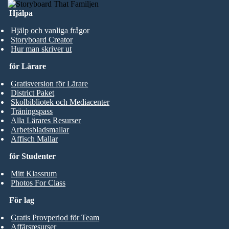
Hjälpa
Hjälp och vanliga frågor
Storyboard Creator
Hur man skriver ut
för Lärare
Gratisversion för Lärare
District Paket
Skolbibliotek och Mediacenter
Träningspass
Alla Lärares Resurser
Arbetsbladsmallar
Affisch Mallar
för Studenter
Mitt Klassrum
Photos For Class
För lag
Gratis Provperiod för Team
Affärsresurser