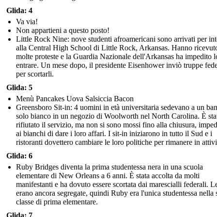
Glida: 4
Va via!
Non appartieni a questo posto!
Little Rock Nine: nove studenti afroamericani sono arrivati per int
alla Central High School di Little Rock, Arkansas. Hanno ricevut
molte proteste e la Guardia Nazionale dell'Arkansas ha impedito l
entrare. Un mese dopo, il presidente Eisenhower inviò truppe fede
per scortarli.
Glida: 5
Menù Pancakes Uova Salsiccia Bacon
Greensboro Sit-in: 4 uomini in età universitaria sedevano a un ba
solo bianco in un negozio di Woolworth nel North Carolina. È sta
rifiutato il servizio, ma non si sono mossi fino alla chiusura, imp
ai bianchi di dare i loro affari. I sit-in iniziarono in tutto il Sud e i
ristoranti dovettero cambiare le loro politiche per rimanere in attivi
Glida: 6
Ruby Bridges diventa la prima studentessa nera in una scuola
elementare di New Orleans a 6 anni. È stata accolta da molti
manifestanti e ha dovuto essere scortata dai marescialli federali. L
erano ancora segregate, quindi Ruby era l'unica studentessa nella 
classe di prima elementare.
Glida: 7