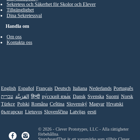
Sekretess och Säkerhet för Skolor och Elever
Tillgänglighet
Dina Sekretessval
Handla om
Om oss
Kontakta oss
English
Español
Français
Deutsch
Italiana
Nederlands
Português
עברית
العَرَبِيَّة
हिन्दी
ру́сский язы́к
Dansk
Svenska
Suomi
Norsk
Türkçe
Polski
Româna
Ceština
Slovenský
Magyar
Hrvatski
български
Lietuvos
Slovenščina
Latvijas
eesti
© 2026 - Clever Prototypes, LLC - Alla rättigheter
förbehållna.
StoryboardThat är ett varumärke som tillhör
Clever