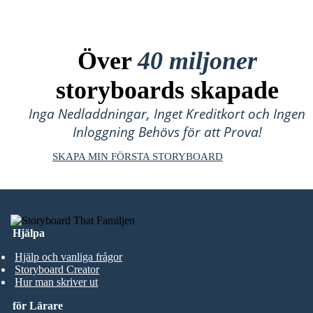
Över
40 miljoner
storyboards skapade
Inga Nedladdningar, Inget Kreditkort och Ingen
Inloggning Behövs för att Prova!
SKAPA MIN FÖRSTA STORYBOARD
Hjälpa
Hjälp och vanliga frågor
Storyboard Creator
Hur man skriver ut
för Lärare