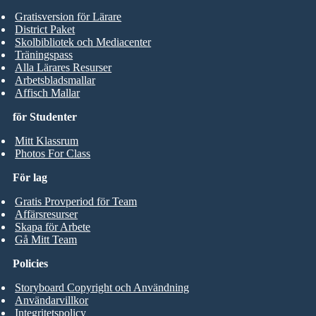
Gratisversion för Lärare
District Paket
Skolbibliotek och Mediacenter
Träningspass
Alla Lärares Resurser
Arbetsbladsmallar
Affisch Mallar
för Studenter
Mitt Klassrum
Photos For Class
För lag
Gratis Provperiod för Team
Affärsresurser
Skapa för Arbete
Gå Mitt Team
Policies
Storyboard Copyright och Användning
Användarvillkor
Integritetspolicy