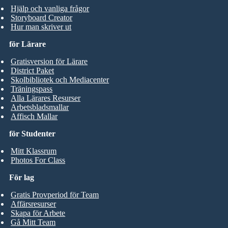
Hjälp och vanliga frågor
Storyboard Creator
Hur man skriver ut
för Lärare
Gratisversion för Lärare
District Paket
Skolbibliotek och Mediacenter
Träningspass
Alla Lärares Resurser
Arbetsbladsmallar
Affisch Mallar
för Studenter
Mitt Klassrum
Photos For Class
För lag
Gratis Provperiod för Team
Affärsresurser
Skapa för Arbete
Gå Mitt Team