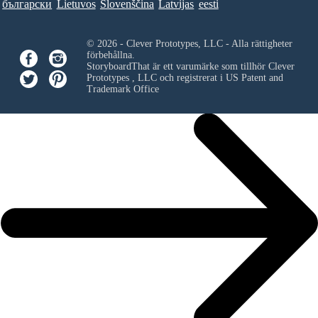
български
Lietuvos
Slovenščina
Latvijas
eesti
© 2026 - Clever Prototypes, LLC - Alla rättigheter
förbehållna.
StoryboardThat är ett varumärke som tillhör
Clever
Prototypes , LLC
och registrerat i US Patent and
Trademark Office