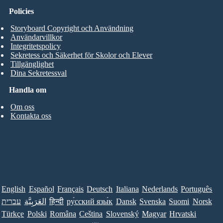
Policies
Storyboard Copyright och Användning
Användarvillkor
Integritetspolicy
Sekretess och Säkerhet för Skolor och Elever
Tillgänglighet
Dina Sekretessval
Handla om
Om oss
Kontakta oss
English
Español
Français
Deutsch
Italiana
Nederlands
Português
עברית
العَرَبِيَّة
हिन्दी
ру́сский язы́к
Dansk
Svenska
Suomi
Norsk
Türkçe
Polski
Româna
Ceština
Slovenský
Magyar
Hrvatski