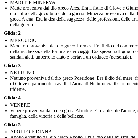
MARTE E MINERVA
Marte proveniva dal dio greco Ares. Era il figlio di Giove e Giun
era il dio dell'agricoltura e della guerra. Minerva proveniva dalla 
greca Atena. Era la dea della saggezza, delle professioni, delle arti
della guerra.
Glida: 2
MERCURIO
Mercurio proveniva dal dio greco Hermes. Era il dio del commerc
della ricchezza, della fortuna e dei viaggi. Era spesso raffigurato 
sandali alati, unberretto alato e portava un caduceo (personale).
Glida: 3
NETTUNO
Nettuno proveniva dal dio greco Poseidone. Era il dio del mare, fr
di Giove e patrono dei cavalli. L'arma di Nettuno era il suo potent
tridente.
Glida: 4
VENERE
Venere proveniva dalla dea greca Afrodite. Era la dea dell'amore, 
famiglia, della vittoria e della bellezza.
Glida: 5
APOLLO E DIANA
Apollo è venuto dal dio greco Apollo. Era il dio della musica, dell