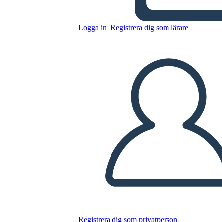
Elementi Letterari dei
Rifugiati
Logga in
Registrera dig som lärare
Kopiera denna storyboard
SKAPA EN STORYBOARD
SPELA UPP BILDSPEL
LÄS FÖR MIG
Registrera dig som privatperson