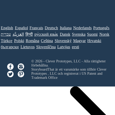
English
Español
Français
Deutsch
Italiana
Nederlands
Português
עברית
العَرَبِيَّة
हिन्दी
ру́сский язы́к
Dansk
Svenska
Suomi
Norsk
Türkçe
Polski
Româna
Ceština
Slovenský
Magyar
Hrvatski
български
Lietuvos
Slovenščina
Latvijas
eesti
© 2026 - Clever Prototypes, LLC - Alla rättigheter
förbehållna.
StoryboardThat är ett varumärke som tillhör
Clever
Prototypes , LLC
och registrerat i US Patent and
Trademark Office