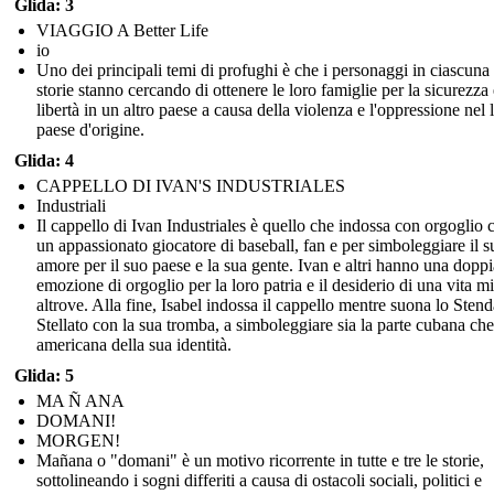
Glida: 3
VIAGGIO A Better Life
io
Uno dei principali temi di profughi è che i personaggi in ciascuna 
storie stanno cercando di ottenere le loro famiglie per la sicurezza 
libertà in un altro paese a causa della violenza e l'oppressione nel 
paese d'origine.
Glida: 4
CAPPELLO DI IVAN'S INDUSTRIALES
Industriali
Il cappello di Ivan Industriales è quello che indossa con orgoglio
un appassionato giocatore di baseball, fan e per simboleggiare il s
amore per il suo paese e la sua gente. Ivan e altri hanno una doppi
emozione di orgoglio per la loro patria e il desiderio di una vita mi
altrove. Alla fine, Isabel indossa il cappello mentre suona lo Sten
Stellato con la sua tromba, a simboleggiare sia la parte cubana che
americana della sua identità.
Glida: 5
MA Ñ ANA
DOMANI!
MORGEN!
Mañana o "domani" è un motivo ricorrente in tutte e tre le storie,
sottolineando i sogni differiti a causa di ostacoli sociali, politici e