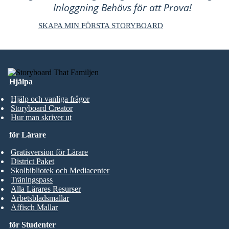
Inloggning Behövs för att Prova!
SKAPA MIN FÖRSTA STORYBOARD
Hjälpa
Hjälp och vanliga frågor
Storyboard Creator
Hur man skriver ut
för Lärare
Gratisversion för Lärare
District Paket
Skolbibliotek och Mediacenter
Träningspass
Alla Lärares Resurser
Arbetsbladsmallar
Affisch Mallar
för Studenter