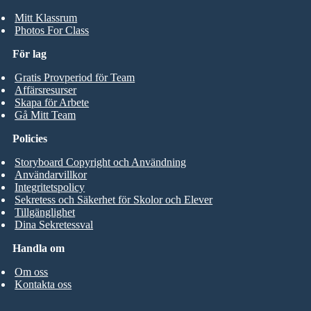
Mitt Klassrum
Photos For Class
För lag
Gratis Provperiod för Team
Affärsresurser
Skapa för Arbete
Gå Mitt Team
Policies
Storyboard Copyright och Användning
Användarvillkor
Integritetspolicy
Sekretess och Säkerhet för Skolor och Elever
Tillgänglighet
Dina Sekretessval
Handla om
Om oss
Kontakta oss