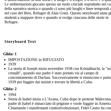
Le ambientazioni giocano spesso un ruolo cruciale soprattutto nel c
della narrativa storica o quando ci sono più luoghi e linee temporali
nel caso del libro, Refugee di Alan Gratz. Questo storyboard aiuta gl
studenti a mappare dove e quando si svolge ciascuna delle storie in
Refugee.
Storyboard Text
Glida: 1
IMPOSTAZIONE in RIFUGIATO
1939
La storia di Joseph inizia novembre 1938 con Kristallnacht, la "no
cristalli", quando suo padre è stato portato via al campo di
concentramento di Dachau. Successivamente si riuniscono e parto
1939 per fuggire dai nazisti e trovare la libertà a Cuba.
Glida: 2
1994
Storia di Isabel inizia a L'Avana, Cuba dopo le proteste Maleconaz
padre di Isabel è minacciato di prigione e vuole fuggire in Americ
Chiamando i manifestanti controrivoluzionari, Fidel Castro ha co