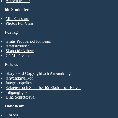
Affisch Mallar
för Studenter
Mitt Klassrum
Photos For Class
För lag
Gratis Provperiod för Team
Affärsresurser
Skapa för Arbete
Gå Mitt Team
Policies
Storyboard Copyright och Användning
Användarvillkor
Integritetspolicy
Sekretess och Säkerhet för Skolor och Elever
Tillgänglighet
Dina Sekretessval
Handla om
Om oss