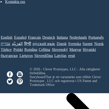
Kontakta oss
English
Español
Français
Deutsch
Italiana
Nederlands
Português
עברית
العَرَبِيَّة
हिन्दी
ру́сский язы́к
Dansk
Svenska
Suomi
Norsk
Türkçe
Polski
Româna
Ceština
Slovenský
Magyar
Hrvatski
български
Lietuvos
Slovenščina
Latvijas
eesti
© 2026 - Clever Prototypes, LLC - Alla rättigheter
förbehållna.
StoryboardThat är ett varumärke som tillhör
Clever
Prototypes , LLC
och registrerat i US Patent and
Trademark Office