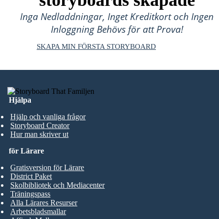
storyboards skapade
Inga Nedladdningar, Inget Kreditkort och Ingen
Inloggning Behövs för att Prova!
SKAPA MIN FÖRSTA STORYBOARD
Hjälpa
Hjälp och vanliga frågor
Storyboard Creator
Hur man skriver ut
för Lärare
Gratisversion för Lärare
District Paket
Skolbibliotek och Mediacenter
Träningspass
Alla Lärares Resurser
Arbetsbladsmallar