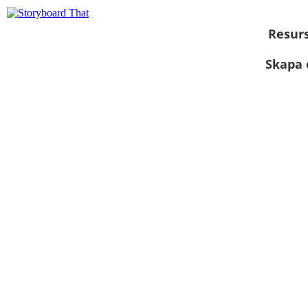
Resur
Skapa 