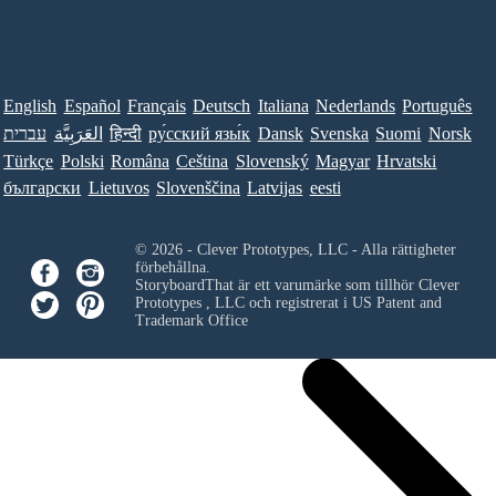
English
Español
Français
Deutsch
Italiana
Nederlands
Português
עברית
العَرَبِيَّة
हिन्दी
ру́сский язы́к
Dansk
Svenska
Suomi
Norsk
Türkçe
Polski
Româna
Ceština
Slovenský
Magyar
Hrvatski
български
Lietuvos
Slovenščina
Latvijas
eesti
© 2026 - Clever Prototypes, LLC - Alla rättigheter
förbehållna.
StoryboardThat är ett varumärke som tillhör
Clever
Prototypes , LLC
och registrerat i US Patent and
Trademark Office