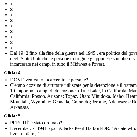
x
x
x
x
x
x
x
x
x
Dal 1942 fino alla fine della guerra nel 1945 , era politica del gov
degli Stati Uniti che le persone di origine giapponese sarebbero st
incarcerate nei campi in tutto il Midwest e l'ovest.
Glida: 4
DOVE venivano incarcerate le persone?
C'erano dozzine di strutture utilizzate per la detenzione e il tratta
10 importanti campi di detenzione a Tule Lake, in California; Ma
California; Poston, Arizona; Topaz, Utah; Minidoka, Idaho; Heart
Mountain, Wyoming; Granada, Colorado; Jerome, Arkansas; e R
Arkansas.
Glida: 5
PERCHÉ è stato ordinato?
December. 7, 1941Japan Attacks Pearl HarborFDR: "A date whic
live in infamy."