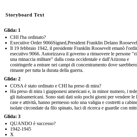
Storyboard Text
Glida: 1
CHI l'ha ordinato?
Executive Order 9066Signed,President Franklin Delano Roosevel
Il 19 febbraio 1942, il presidente Franklin Roosevelt emanò l'ordi
esecutivo 9066. Autorizzava il governo a rimuovere le persone "ri
una minaccia militare" dalla costa occidentale e dall'Arizona e
costringerle a entrare nei campi di concentramento dove sarebber
rimaste per tutta la durata della guerra.
Glida: 2
COSA è stato ordinato e CHI ha preso di mira?
Ha preso di mira i giapponesi americani e, in minor numero, i tede
gli italoamericani. Sono stati dati solo pochi giorni per vendere le 
case e attività, hanno permesso solo una valigia e costretti a cabin
isolate circondate da filo spinato, luci di ricerca e guardie con mitr
Glida: 3
QUANDO è successo?
1942-1945
X