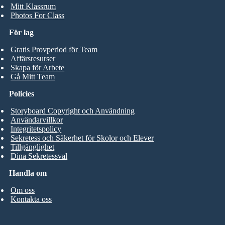
Mitt Klassrum
Photos For Class
För lag
Gratis Provperiod för Team
Affärsresurser
Skapa för Arbete
Gå Mitt Team
Policies
Storyboard Copyright och Användning
Användarvillkor
Integritetspolicy
Sekretess och Säkerhet för Skolor och Elever
Tillgänglighet
Dina Sekretessval
Handla om
Om oss
Kontakta oss