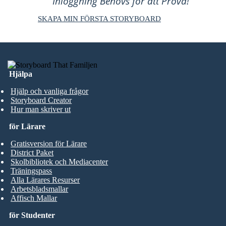
Inloggning Behövs för att Prova!
SKAPA MIN FÖRSTA STORYBOARD
Hjälpa
Hjälp och vanliga frågor
Storyboard Creator
Hur man skriver ut
för Lärare
Gratisversion för Lärare
District Paket
Skolbibliotek och Mediacenter
Träningspass
Alla Lärares Resurser
Arbetsbladsmallar
Affisch Mallar
för Studenter