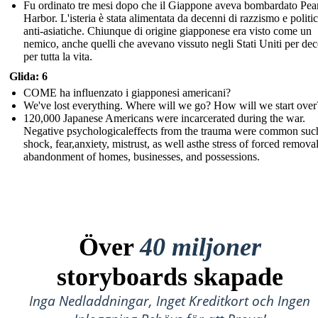
Fu ordinato tre mesi dopo che il Giappone aveva bombardato Pea
Harbor. L'isteria è stata alimentata da decenni di razzismo e politi
anti-asiatiche. Chiunque di origine giapponese era visto come un
nemico, anche quelli che avevano vissuto negli Stati Uniti per de
per tutta la vita.
Glida: 6
COME ha influenzato i giapponesi americani?
We've lost everything. Where will we go? How will we start over
120,000 Japanese Americans were incarcerated during the war.
Negative psychologicaleffects from the trauma were common suc
shock, fear,anxiety, mistrust, as well asthe stress of forced remova
abandonment of homes, businesses, and possessions.
Över
40 miljoner
storyboards skapade
Inga Nedladdningar, Inget Kreditkort och Ingen