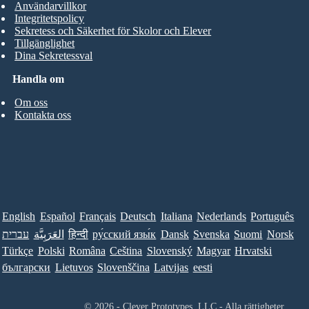
Användarvillkor
Integritetspolicy
Sekretess och Säkerhet för Skolor och Elever
Tillgänglighet
Dina Sekretessval
Handla om
Om oss
Kontakta oss
English
Español
Français
Deutsch
Italiana
Nederlands
Português
עברית
العَرَبِيَّة
हिन्दी
ру́сский язы́к
Dansk
Svenska
Suomi
Norsk
Türkçe
Polski
Româna
Ceština
Slovenský
Magyar
Hrvatski
български
Lietuvos
Slovenščina
Latvijas
eesti
© 2026 - Clever Prototypes, LLC - Alla rättigheter