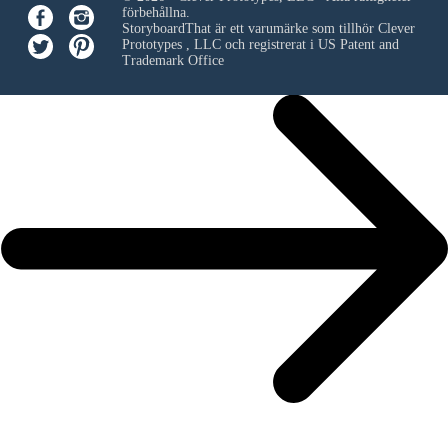
förbehållna.
StoryboardThat är ett varumärke som tillhör
Clever
Prototypes , LLC
och registrerat i US Patent and
Trademark Office