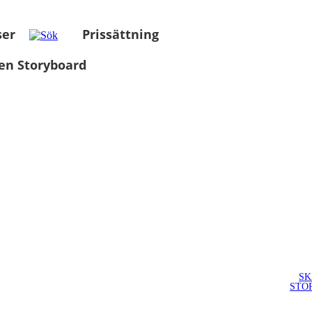
ser
Prissättning
en Storyboard
SK
STO