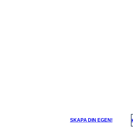
Questa proclamazione di
emancipazione aiuterà a
L
mantenere intatta l'Unione.
Questo sarà un passo per
iniziare a porre fine alla
schiavitù.
SKAPA DIN EGEN!