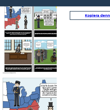
CAUSA
EFFETTO
Il Sud ha lasciato l'Unione.
Devo agire e sostenere
l'Unione nella guerra
ABBIAMO VINTO LA
Presidente Lincoln,
GUERRA, VITTORIA! Il
civile! Non posso lasciare
nostro paese può essere
non avremmo
che il paese sia diviso e
riunito ora. Ho più lavoro da
potuto vincere
fare. Il mio primo compito è
consentire la schiavitù.
abolire la schiavitù.
senza la tua guida!
Kopiera denn
Sono così eccitato che il
Nord abbia VINTO LA
GUERRA CIVILE! Ora, il
paese può essere di nuovo
uno degli Stati Uniti. Ma
ora devo lavorare per
abolire la schiavitù!
Abraham Lincoln è stato il sedicesimo presidente degli Stati Uniti. Durante la sua presidenza scoppiò
la guerra tra il Nord (Unione) e il Sud (Confederazione). Il Sud aveva lasciato gli Stati Uniti.
Lincoln si schierò con l'Unione, che si opponeva alla schiavitù, e li aiutò a vincere la guerra. Sebbene
fosse riuscito a riunire il Sud e il Nord, c'era ancora del lavoro da fare per sbarazzarsi della schiavitù.
Questo è l'inizio della Guerra Civile, iniziata nell'aprile del 1861.
Il presidente Lincoln ha
Questa proclamazione di
firmato la proclamazione
emancipazione aiuterà a
di emancipazione. Hai il
LOTTEREMO PER IL
mantenere intatta l'Unione.
diritto di prestare
NOSTRO PAESE E
Questo sarà un passo per
servizio nell'esercito e
PER LA NOSTRA
iniziare a porre fine alla
nella marina dell'Unione.
LIBERTÀ !!
schiavitù.
Chi vuole unirsi?
CAUSA
EFFETTO
Il presidente Lincoln ha scritto The Emancipation Proclamation. Diceva che agli schiavi sarebbe stata
Quando il presidente Lincoln firmò la proclamazione di emancipazione, gli schiavi negli stati
concessa la libertà negli stati confederati se non fossero tornati nell'Unione entro il 1 gennaio 1863.
meridionali ribelli potevano ora unirsi all'esercito o alla marina dell'Unione. Quasi 200.000 schiavi si
Disse anche che gli schiavi sarebbero stati liberi solo se l'Unione avesse vinto la guerra civile.
unirono all'esercito dell'Unione.
Create your own at Storyboard That
Il Sud ha lasciato l'Unione.
Devo agire e sostenere
l'Unione nella guerra
ABBIAMO V
Presidente Lincoln,
GUERRA, VIT
civile! Non posso lasciare
nostro paese 
non avremmo
che il paese sia diviso e
riunito ora. Ho 
potuto vincere
fare. Il mio pr
consentire la schiavitù.
abolire la s
senza la tua guida!