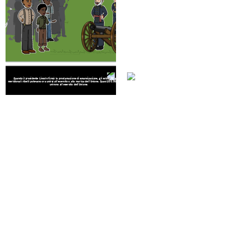
Quando il presidente Lincoln firmò la proclamazione di emancipazione, gli schiavi negli stati
meridionali ribelli potevano ora unirsi all'esercito o alla marina dell'Unione. Quasi 200.000 schiavi si
unirono all'esercito dell'Unione.