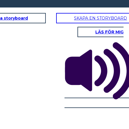
a storyboard
SKAPA EN STORYBOARD
LÄS FÖR MIG
INTO LA
TORIA! Il
può essere
più lavoro da
imo compito è
chiavitù.