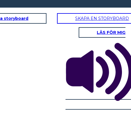
a storyboard
SKAPA EN STORYBOARD
LÄS FÖR MIG