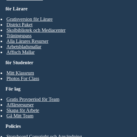
för Lärare
Gratisversion för Lärare
District Paket
Skolbibliotek och Mediacenter
Träningspass
Alla Lärares Resurser
Arbetsbladsmallar
Affisch Mallar
för Studenter
Mitt Klassrum
Photos For Class
För lag
Gratis Provperiod för Team
Affärsresurser
Skapa för Arbete
Gå Mitt Team
Policies
Storyboard Copyright och Användning