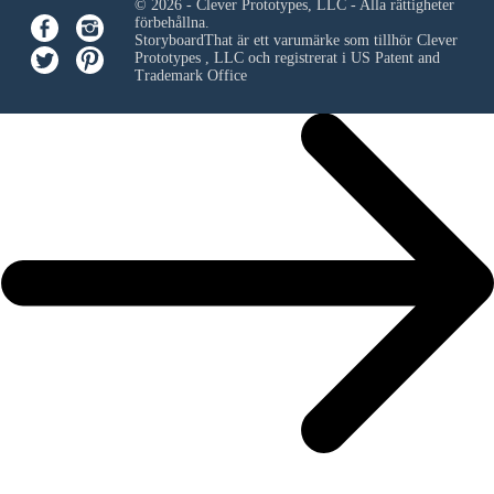
© 2026 - Clever Prototypes, LLC - Alla rättigheter
förbehållna.
StoryboardThat är ett varumärke som tillhör
Clever
Prototypes , LLC
och registrerat i US Patent and
Trademark Office