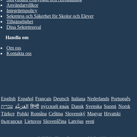
Användarvillkor
Integritetspolicy
Sekretess och Säkerhet för Skolor och Elever
Tillgänglighet
Dina Sekretessval
Handla om
Om oss
Kontakta oss
English
Español
Français
Deutsch
Italiana
Nederlands
Português
עברית
العَرَبِيَّة
हिन्दी
ру́сский язы́к
Dansk
Svenska
Suomi
Norsk
Türkçe
Polski
Româna
Ceština
Slovenský
Magyar
Hrvatski
български
Lietuvos
Slovenščina
Latvijas
eesti