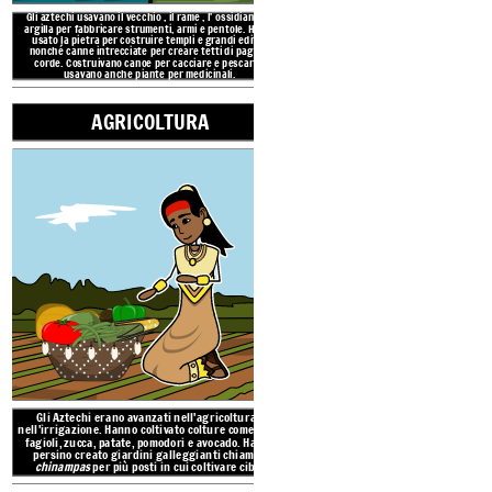
Gli aztechi usavano il
vecchio
, il
rame
, l'
ossidiana
e l'
argilla per fabbricare
strumenti, armi e pentole. Hanno
usato la pietra per costruire templi e grandi edifici,
nonché canne intrecciate per creare tetti di paglia e
corde. Costruivano canoe per cacciare e pescare e
usavano anche piante per medicinali.
AGRICOLTURA
Gli Aztechi erano avanza
nell'irrigazione. Hanno col
fagioli, zucca, patate, po
persino creato giardini 
chinampas
per più posti 
LA CIVILTA 'AZTECA
STRUTTURA
CAPI DI ABB
Imperato
Sommo
Sace
RISULTATI
Consiglio
Gli Aztechi erano avanzati nell'agricoltura e
AGRICOLTURA
nell'irrigazione. Hanno coltivato colture come mais,
fagioli, zucca, patate, pomodori e avocado. Hanno
persino creato giardini galleggianti chiamati
Nobili: sacerdoti
guerri
chinampas
per più posti in cui coltivare cibo.