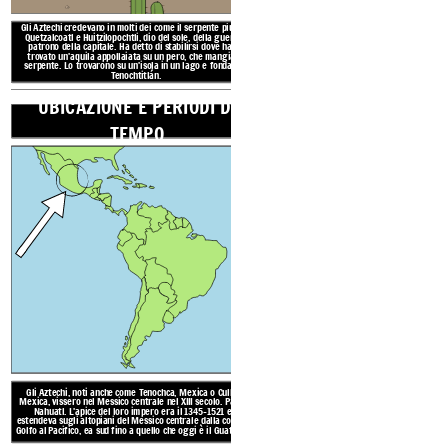
Gli Aztechi, noti anche come 
Gli Aztechi credevano in molti dei come il serpente piumato
Quetzalcoatl e Huitzilopochtli, dio del sole, della guerra e
Mexica, vissero nel Messico cent
patrono della capitale. Ha detto di stabilirsi dove hanno
Nahuatl. L'apice del loro imp
trovato un'aquila appollaiata su un pero, che mangia un
estendeva sugli altopiani del Mes
serpente. Lo trovarono su un'isola in un lago e fondarono
Golfo al Pacifico, ea sud fino a q
Tenochtitlán.
UBICAZIONE E PERIODI DI
Costruirono enormi città, templ
TEMPO
ponti levatoi e giardini galle
scritta, consideravano la poes
avevano un sistema numerico, 
e l'istruzione obbligat
La Valle del Messico, dove
azteca, si trova tra alte 
laghi.
Il tempo era per l
Molte delle aree in cui vi
paludose o
o Attribution Required (https://creativecommons.org/publicdomain/zero/1.0)
for Commercial Use / No Attribution Required (https://creativecommons.org/publicdomain/zero/1.0)
mercial Use / No Attribution Required (https://creativecommons.org/publicdomain/zero/1.0)
TRADIZIONI 
RISORSE N
Gli Aztechi, noti anche come Tenochca, Mexica o Culhua-
Mexica, vissero nel Messico centrale nel XIII secolo. Parlano
Nahuatl. L'apice del loro impero era il 1345-1521 e si
estendeva sugli altopiani del Messico centrale dalla costa del
Golfo al Pacifico, ea sud fino a quello che oggi è il Guatemala.