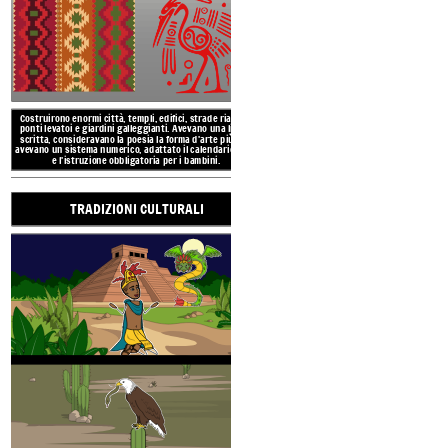
La società azteca era una rigida
Huey Tlatoani che governava t
La Valle del Messico, dove si sviluppò la civiltà
scelto l'imperatore. Poi ci fu
azteca, si trova tra alte montagne e circondata da
composto dalla famiglia reale, s
laghi.
Il tempo era per lo più mite o temperato.
e artigiani. In fondo c'erano i 
Molte delle aree in cui vivevano gli aztechi erano
schiav
paludose o aride.
UBICAZIONE E
Costruirono enormi città, templi, edifici, strade rialzate,
ponti levatoi e giardini galleggianti. Avevano una lingua
LA CIVILT
scritta, consideravano la poesia la forma d'arte più alta,
TEM
avevano un sistema numerico, adattato il calendario Maya
e l'istruzione obbligatoria per i bambini.
TRADIZIONI CULTURALI
RISUL
AMBI