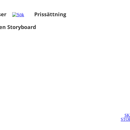
ser
Prissättning
en Storyboard
SK
STO