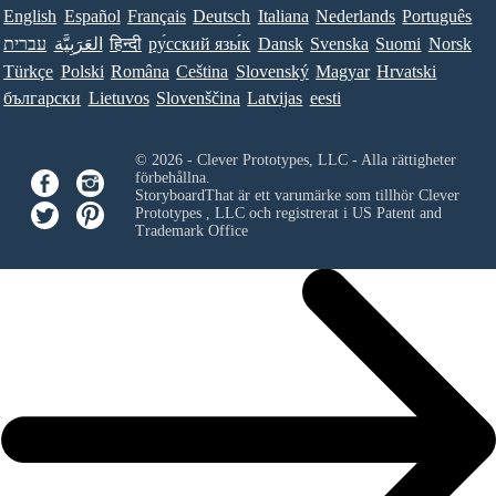
English
Español
Français
Deutsch
Italiana
Nederlands
Português
עברית
العَرَبِيَّة
हिन्दी
ру́сский язы́к
Dansk
Svenska
Suomi
Norsk
Türkçe
Polski
Româna
Ceština
Slovenský
Magyar
Hrvatski
български
Lietuvos
Slovenščina
Latvijas
eesti
© 2026 - Clever Prototypes, LLC - Alla rättigheter
förbehållna.
StoryboardThat är ett varumärke som tillhör
Clever
Prototypes , LLC
och registrerat i US Patent and
Trademark Office