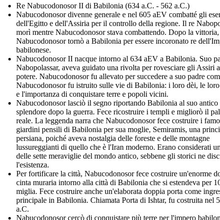
Re Nabucodonosor II di Babilonia (634 a.C. - 562 a.C.)
Nabucodonosor divenne generale e nel 605 aEV combatté gli eser
dell'Egitto e dell'Assiria per il controllo della regione. Il re Nabop
morì mentre Nabucodonosor stava combattendo. Dopo la vittoria,
Nabucodonosor tornò a Babilonia per essere incoronato re dell'I
babilonese.
Nabucodonosor II nacque intorno al 634 aEV a Babilonia. Suo pa
Nabopolassar, aveva guidato una rivolta per rovesciare gli Assiri a
potere. Nabucodonosor fu allevato per succedere a suo padre com
Nabucodonosor fu istruito sulle vie di Babilonia: i loro dèi, le loro
e l'importanza di conquistare terre e popoli vicini.
Nabucodonosor lasciò il segno riportando Babilonia al suo antico
splendore dopo la guerra. Fece ricostruire i templi e migliorò il pa
reale. La leggenda narra che Nabucodonosor fece costruire i famo
giardini pensili di Babilonia per sua moglie, Semiramis, una princ
persiana, poiché aveva nostalgia delle foreste e delle montagne
lussureggianti di quello che è l'Iran moderno. Erano considerati u
delle sette meraviglie del mondo antico, sebbene gli storici ne dis
l'esistenza.
Per fortificare la città, Nabucodonosor fece costruire un'enorme d
cinta muraria intorno alla città di Babilonia che si estendeva per 1
miglia. Fece costruire anche un'elaborata doppia porta come ingre
principale in Babilonia. Chiamata Porta di Ishtar, fu costruita nel 
a.C.
Nabucodonosor cercò di conquistare più terre per l'impero babilon