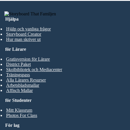
Hjälpa
Hjälp och vanliga frågor
Storyboard Creator
Hur man skriver ut
för Lärare
Gratisversion för Lärare
District Paket
Skolbibliotek och Mediacenter
Träningspass
Alla Lärares Resurser
Arbetsbladsmallar
Affisch Mallar
för Studenter
Mitt Klassrum
Photos For Class
För lag