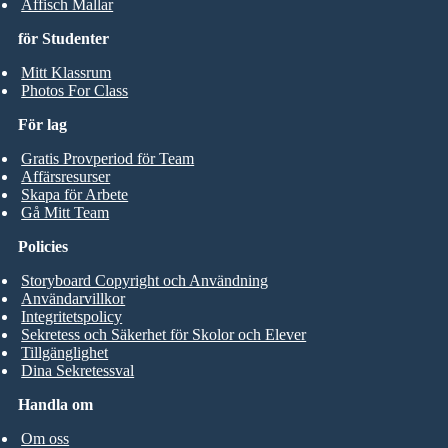
Affisch Mallar
för Studenter
Mitt Klassrum
Photos For Class
För lag
Gratis Provperiod för Team
Affärsresurser
Skapa för Arbete
Gå Mitt Team
Policies
Storyboard Copyright och Användning
Användarvillkor
Integritetspolicy
Sekretess och Säkerhet för Skolor och Elever
Tillgänglighet
Dina Sekretessval
Handla om
Om oss