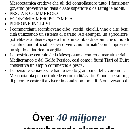
Mesopotamica credeva che gli dei controllassero tutto. I funzionar
governo provenivano dalla classe superiore o da famiglie nobili.
PESCA E COMMERCIO
ECONOMIA MESOPOTAMICA
PERSONE INGLESI
I commercianti scambiavano cibo, vestiti, gioielli, vino e altri beni 
città utilizzando un sistema di baratto. Ad esempio, un agricoltore
potrebbe scambiare capre o frutta in cambio di ceramiche o mobili
scambi erano ufficiali e spesso venivano "firmati" con l'impressio
un sigillo cilindrico in argilla.
La posizione centrale della Mesopotamia con rotte marittime dal
Mediterraneo e dal Golfo Persico, così come i fiumi Tigri ed Eufra
consentiva un ampio commercio e pesca.
Le persone schiavizzate hanno svolto gran parte del lavoro nell'an
Mesopotamia per costruire le enormi città-stato. Erano spesso prig
di guerra e costretti a vivere in condizioni brutali. Non avevano diri
Över
40 miljoner