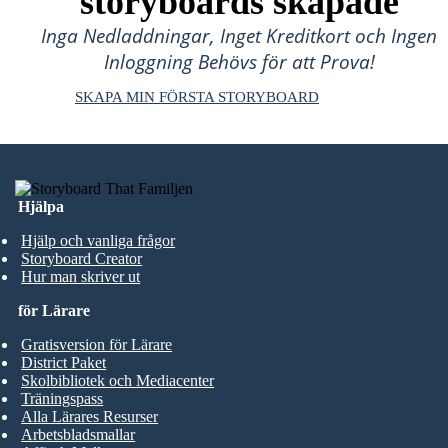
storyboards skapade
Inga Nedladdningar, Inget Kreditkort och Ingen
Inloggning Behövs för att Prova!
SKAPA MIN FÖRSTA STORYBOARD
Hjälpa
Hjälp och vanliga frågor
Storyboard Creator
Hur man skriver ut
för Lärare
Gratisversion för Lärare
District Paket
Skolbibliotek och Mediacenter
Träningspass
Alla Lärares Resurser
Arbetsbladsmallar