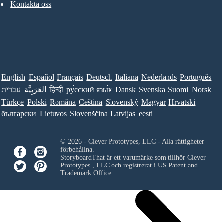
Kontakta oss
English
Español
Français
Deutsch
Italiana
Nederlands
Português
עברית
العَرَبِيَّة
हिन्दी
ру́сский язы́к
Dansk
Svenska
Suomi
Norsk
Türkçe
Polski
Româna
Ceština
Slovenský
Magyar
Hrvatski
български
Lietuvos
Slovenščina
Latvijas
eesti
© 2026 - Clever Prototypes, LLC - Alla rättigheter
förbehållna.
StoryboardThat är ett varumärke som tillhör
Clever
Prototypes , LLC
och registrerat i US Patent and
Trademark Office