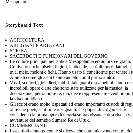
Mesopotamia.
Storyboard Text
AGRICOLTURA
ARTIGIANI E ARTIGIANI
SCRIBA
SACERDOTI E FUNZIONARI DEL GOVERNO
Le colture principali nell'antica Mesopotamia erano orzo e grano.
Coltivano anche piselli, fagioli, lenticchie, cetrioli, porri, lattughe,
uva, mele, meloni e fichi. Hanno usato il cuneiforme per tenere i re
Animali come gli asini hanno aiutato con il primo aratro!
Vasai, scultori, gioiellieri, fabbri, falegnami e scalpellini hanno rea
incredibili opere d'arte che sono state utilizzate per la musica, la
decorazione, per onorare re, dei, dee e rappresentare eventi import
la vita quotidiana.
Gli scribi erano molto rispettati ed erano importanti custodi di regis
oltre che poeti, scrittori e insegnanti. L'Epopea di Gilgamesh è
considerata la prima opera letteraria sopravvissuta e descrive la vit
avventure del semidio Sumero Re di Uruk.
COMMERCIANTI
I sacerdoti erano potenti e si diceva che comunicavano con gli dei 