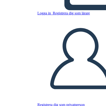
Logga in
Registrera dig som lärare
Kopiera denna storyboard
SKAPA EN STORYBOARD
SPELA UPP BILDSPEL
LÄS FÖR MIG
Registrera dig som privatperson